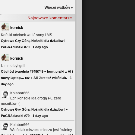
Więcej wątków »
Najnowsze komentarze
kornick
Koński odcinek walić sony i MS
Cyfrowe Gry Górą, Nośniki dla dziadów! –
PoGRAduszki #79
·
1 day ago
kornick
U mnie był grill
Obchód tygodnia #748/749 – bunt pralki z AI i
nowy laptop… też z AI! Jest też wieśniak.
·
1
day ago
Kolabor666
Ech konsole idą drogą PC zero
nośników :(
Cyfrowe Gry Górą, Nośniki dla dziadów! –
PoGRAduszki #79
·
1 day ago
Kolabor666
Wieśniak miszczu miecza jest świetny