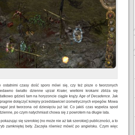
ostatnimi czasy dość sporo mówi się, czy też pisze o tworzonych
iedawno światło dzienne ujrzał
Krater,
wielkimi krokami zbliża się
datkowo gdzieś tam na horyzoncie ciągle krąży
Age of Decadence.
Jak
pragnie dołączyć kolejny przedstawiciel izometrycznych erpegów. Mowa
aga! jest tworzona od dziesięciu już lat. Co jakiś czas wypełza spod
zienne, po czym natychmiast chowa się z powrotem na długie lata.
pokazując się szerokiej (no może nie aż tak szerokiej) publiczności, a to
tryb zamkniętej bety. Zaczęła również mówić po angielsku. Czym więc