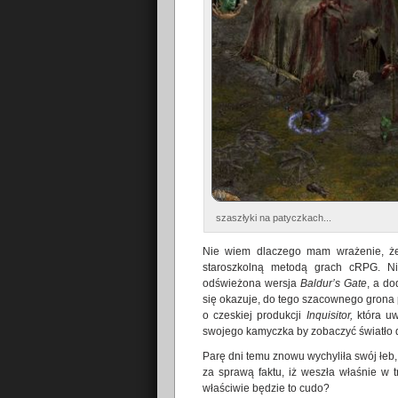
szaszłyki na patyczkach...
Nie wiem dlaczego mam wrażenie, że 
staroszkolną metodą grach cRPG. N
odświeżona wersja
Baldur’s Gate
, a do
się okazuje, do tego szacownego grona 
o czeskiej produkcji
Inquisitor,
która uw
swojego kamyczka by zobaczyć światło d
Parę dni temu znowu wychyliła swój łeb, 
za sprawą faktu, iż weszła właśnie w 
właściwie będzie to cudo?