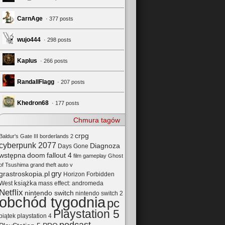
CarnAge
· 377 posts
wujo444
· 298 posts
Kaplus
· 266 posts
RandallFlagg
· 207 posts
Khedron68
· 177 posts
Chmura tagów
crpg
Baldur's Gate III
borderlands 2
cyberpunk 2077
Diagnoza
Days Gone
wstępna
doom
fallout 4
film
gameplay
Ghost
of Tsushima
grand theft auto v
gry
grastroskopia.pl
Horizon Forbidden
książka
mass effect: andromeda
West
Netflix
nintendo switch
nintendo switch 2
obchód tygodnia
pc
Playstation 5
playstation 4
piątek