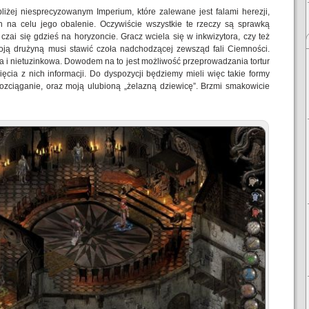
liżej niesprecyzowanym Imperium, które zalewane jest falami herezji,
 na celu jego obalenie. Oczywiście wszystkie te rzeczy są sprawką
s czai się gdzieś na horyzoncie. Gracz wciela się w inkwizytora, czy też
oją drużyną musi stawić czoła nadchodzącej zewsząd fali Ciemności.
 i nietuzinkowa. Dowodem na to jest możliwość przeprowadzania tortur
ęcia z nich informacji. Do dyspozycji będziemy mieli więc takie formy
 rozciąganie, oraz moją ulubioną „żelazną dziewicę”. Brzmi smakowicie