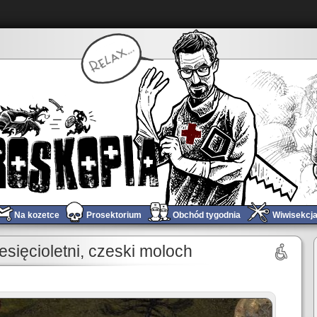
Na kozetce
Prosektorium
Obchód tygodnia
Wiwisekcj
Obchód tygodnia #23
»
esięcioletni, czeski moloch