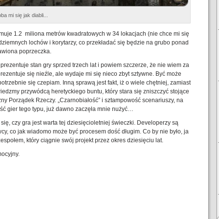
a mi się jak diabli...
ejmuje 1.2 miliona metrów kwadratowych w 34 lokacjach (nie chce mi się
ziemnych lochów i korytarzy, co przekładać się będzie na grubo ponad
tawiona poprzeczka.
prezentuje stan gry sprzed trzech lat i powiem szczerze, że nie wiem za
rezentuje się nieźle, ale wydaje mi się nieco zbyt sztywne. Być może
otrzebnie się czepiam. Inną sprawą jest fakt, iż o wiele chętniej, zamiast
edzmy przywódcą heretyckiego buntu, który stara się zniszczyć stojące
ny Porządek Rzeczy. „Czarnobiałość” i sztampowość scenariuszy, na
ość gier tego typu, już dawno zaczęła mnie nużyć…
ę, czy gra jest warta tej dziesięcioletniej świeczki. Developerzy są
cy, co jak wiadomo może być procesem dość długim. Co by nie było, ja
społem, który ciągnie swój projekt przez okres dziesięciu lat.
ocyjny.