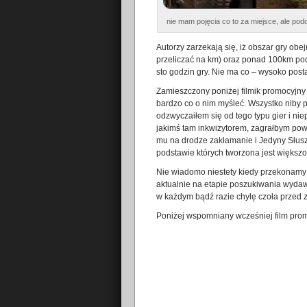
nie mam pojęcia co to za miejsce, ale podob
Autorzy zarzekają się, iż obszar gry ob
przeliczać na km) oraz ponad 100km pod
sto godzin gry. Nie ma co – wysoko pos
Zamieszczony poniżej filmik promocyjny 
bardzo co o nim myśleć. Wszystko niby p
odzwyczaiłem się od tego typu gier i niep
jakimś tam inkwizytorem, zagrałbym powi
mu na drodze zakłamanie i Jedyny Słusz
podstawie których tworzona jest większ
Nie wiadomo niestety kiedy przekonamy si
aktualnie na etapie poszukiwania wydaw
w każdym bądź razie chylę czoła przed ze
Poniżej wspomniany wcześniej film prom