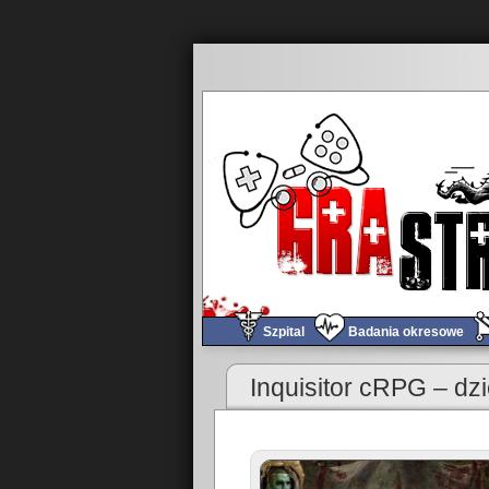
Szpital
Badania okresowe
«
Ja kontra bieda-tablet
Inquisitor cRPG – dzi