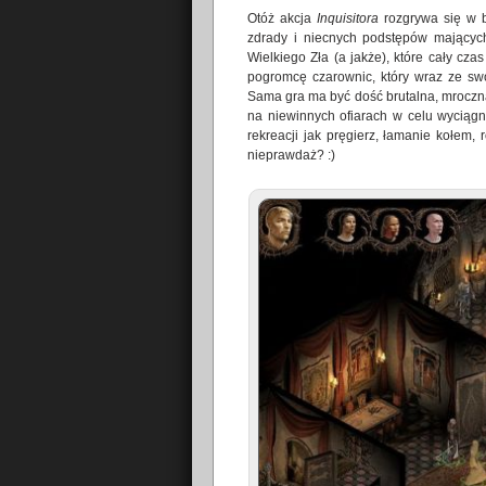
Otóż akcja
Inquisitora
rozgrywa się w b
zdrady i niecnych podstępów mających
Wielkiego Zła (a jakże), które cały cza
pogromcę czarownic, który wraz ze sw
Sama gra ma być dość brutalna, mroczna
na niewinnych ofiarach w celu wyciągni
rekreacji jak pręgierz, łamanie kołem,
nieprawdaż? :)