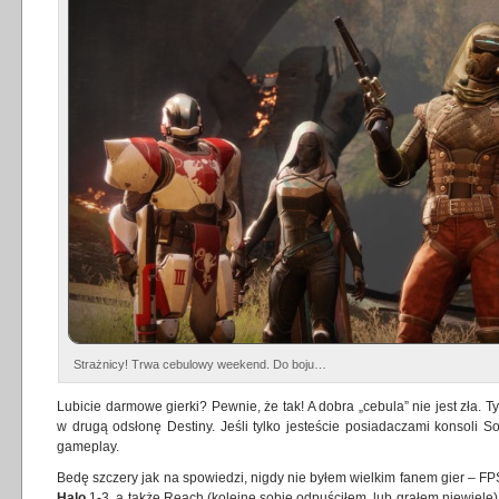
Strażnicy! Trwa cebulowy weekend. Do boju…
Lubicie darmowe gierki? Pewnie, że tak! A dobra „cebula” nie jest zła
w drugą odsłonę Destiny. Jeśli tylko jesteście posiadaczami konsoli S
gameplay.
Bedę szczery jak na spowiedzi, nigdy nie byłem wielkim fanem gier – F
Halo
1-3, a także Reach (kolejne sobie odpuściłem, lub grałem niewiele),