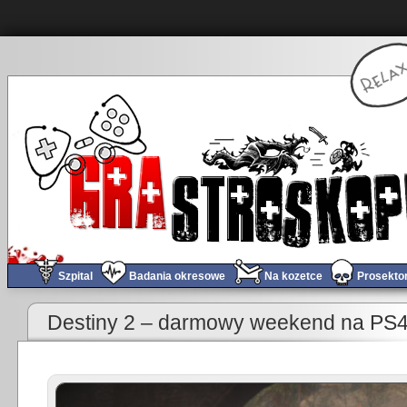
Szpital
Badania okresowe
Na kozetce
Prosekto
«
Obchód tygodnia #329
Destiny 2 – darmowy weekend na PS