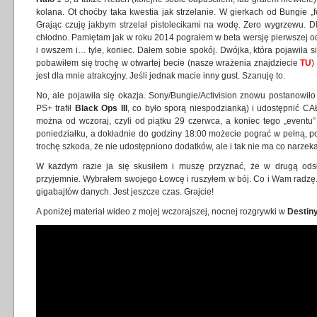
kolana. Ot choćby taka kwestia jak strzelanie. W gierkach od Bungie „f
Grając czuję jakbym strzelał pistolecikami na wodę. Zero wygrzewu. D
chłodno. Pamiętam jak w roku 2014 pograłem w beta wersję pierwszej od
i owszem i… tyle, koniec. Dałem sobie spokój. Dwójka, która pojawiła
pobawiłem się trochę w otwartej becie (nasze wrażenia znajdziecie
TU
)
jest dla mnie atrakcyjny. Jeśli jednak macie inny gust. Szanuję to.
No, ale pojawiła się okazja. Sony/Bungie/Activision znowu postanowił
PS+ trafił
Black Ops III
, co było sporą niespodzianką) i udostępnić C
można od wczoraj, czyli od piątku 29 czerwca, a koniec tego „eventu
poniedziałku, a dokładnie do godziny 18:00 możecie pograć w pełną, 
trochę szkoda, że nie udostępniono dodatków, ale i tak nie ma co narzeka
W każdym razie ja się skusiłem i muszę przyznać, że w drugą od
przyjemnie. Wybrałem swojego Łowcę i ruszyłem w bój. Co i Wam radzę.
gigabajtów danych. Jest jeszcze czas. Grajcie!
A poniżej materiał wideo z mojej wczorajszej, nocnej rozgrywki w
Destiny