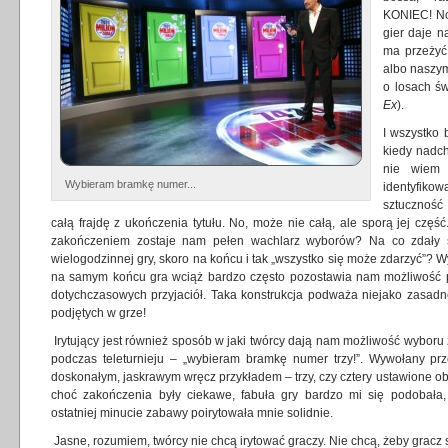
KONIEC! No
gier daje 
ma przeżyć
albo naszy
o losach św
Ex
).
I wszystko 
kiedy nadch
nie wiem 
Wybieram bramkę numer...
identyfiko
sztuczność
całą frajdę z ukończenia tytułu. No, może nie całą, ale sporą jej część
zakończeniem zostaje nam pełen wachlarz wyborów? Na co zdały s
wielogodzinnej gry, skoro na końcu i tak „wszystko się może zdarzyć”? W
na samym końcu gra wciąż bardzo często pozostawia nam możliwość pr
dotychczasowych przyjaciół. Taka konstrukcja podważa niejako zasadn
podjętych w grze!
Irytujący jest również sposób w jaki twórcy dają nam możliwość wyboru 
podczas teleturnieju – „wybieram bramkę numer trzy!”. Wywołany p
doskonałym, jaskrawym wręcz przykładem – trzy, czy cztery ustawione obok
choć zakończenia były ciekawe, fabuła gry bardzo mi się podobała
ostatniej minucie zabawy poirytowała mnie solidnie.
Jasne, rozumiem, twórcy nie chcą irytować graczy. Nie chcą, żeby gracz s