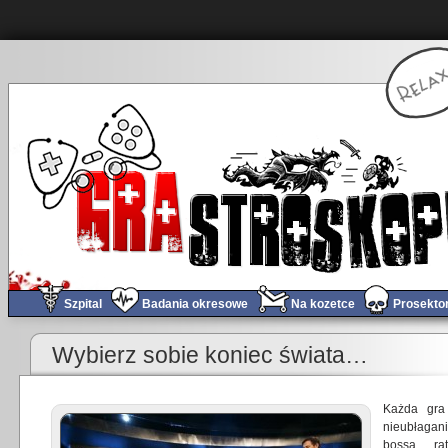
Szpital
Badania okresowe
Na kozetce
Prosekto
«
Survarium – karłowaty potomek S.T.A.L.K.E.R.’a
Wybierz sobie koniec świata…
Każda gra 
nieubłagani
bossa, rat