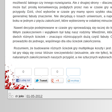
możliwość takiego czy innego rozwiązania. Ale z drugiej strony – dlac
może być prostą konsekwencją podjętych przez nas w czasie gry 
przygody. Dziś, choć wyborów w czasie gry mamy sporo szybko okaz
generalnej fabuły znaczenie. Nie decydują o losach uniwersum, a najw
boku w jednym z pięciu zakończeń, które wybierzemy w ostatniej minucie 
Nawet decyzje podejmowane w czasie gry sprowadzają się raczej do kos
Miłym zaskoczeniem i wyjątkiem był tutaj nasz rodzimy Wiedźmin, któ
dwóch różnych ścieżek – znacząco różnicujących dużą część fabuły.
prowadziło do jednego, wspólnego dla obu ścieżek zakończenia.
Rozumiem, że budowanie różnych ścieżek gry multiplikuje koszty i jest 
lat gry stają się coraz bliższe rzeczywistości (wizualnie, ale nie tylko
naturalnych zakończeniach naszych przygód, a nie sztucznych wyborach
0
0
Lubię to!
dr
jolo
01-05-2012