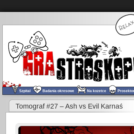
Szpital
Badania okresowe
Na kozetce
Prosekto
«
Pornobiznes traci przez premierę Fallouta 4
Tomograf #27 – Ash vs Evil Karnaś