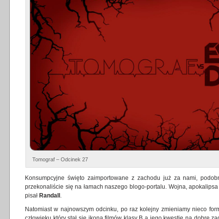
Tomograf – Odcinek 27
Konsumpcyjne święto zaimportowane z zachodu już za nami, podobni
przekonaliście się na łamach naszego blogo-portalu. Wojna, apokalipsa 
pisał
Randall
.
Natomiast w najnowszym odcinku, po raz kolejny zmieniamy nieco form
człowieku który stał się ikoną filmów klasy B a jego kwestie na dobre za