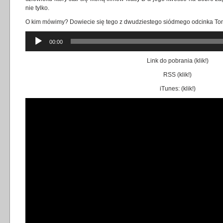
nie tylko.
O kim mówimy? Dowiecie się tego z dwudziestego siódmego odcinka To
Odtwarzacz
00:00
plików
dźwiękowych
Link do pobrania (
klik!
)
RSS (
klik!
)
iTunes: (
klik!
)