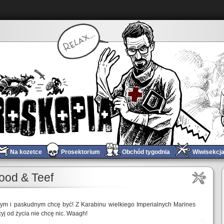
Na kozetce
Prosektorium
Obchód tygodnia
Wiwisekcj
ood & Teef
nym i paskudnym chcę być! Z Karabinu wielkiego Imperialnych Marines
cyj od życia nie chcę nic. Waagh!