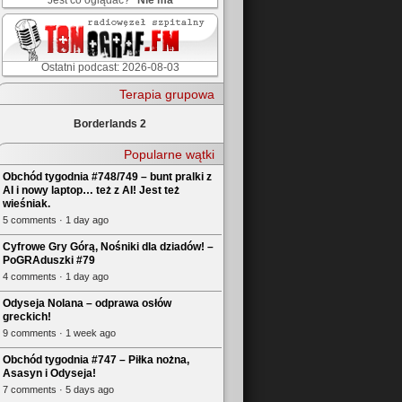
Jest co oglądać?
Nie ma
Ostatni podcast: 2026-08-03
Terapia grupowa
Borderlands 2
Popularne wątki
Obchód tygodnia #748/749 – bunt pralki z
AI i nowy laptop… też z AI! Jest też
wieśniak.
5 comments · 1 day ago
Cyfrowe Gry Górą, Nośniki dla dziadów! –
PoGRAduszki #79
4 comments · 1 day ago
Odyseja Nolana – odprawa osłów
greckich!
9 comments · 1 week ago
Obchód tygodnia #747 – Piłka nożna,
Asasyn i Odyseja!
7 comments · 5 days ago