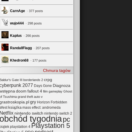
CarnAge
· 377 posts
wujo444
· 298 posts
Kaplus
· 266 posts
RandallFlagg
· 207 posts
Khedron68
· 177 posts
Chmura tagów
crpg
Baldur's Gate III
borderlands 2
cyberpunk 2077
Diagnoza
Days Gone
wstępna
doom
fallout 4
film
gameplay
Ghost
of Tsushima
grand theft auto v
gry
grastroskopia.pl
Horizon Forbidden
książka
mass effect: andromeda
West
Netflix
nintendo switch
nintendo switch 2
obchód tygodnia
pc
Playstation 5
playstation 4
piątek