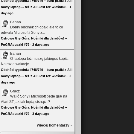
Obchód tygodnia #748/749 – bunt pralki z AI i
nowy laptop… też z AI! Jest też wieśniak.
·
1
day ago
Banan
Dobry odcinek chłopaki ale to co
odwala Microsoft i Sony z...
Cyfrowe Gry Górą, Nośniki dla dziadów! –
PoGRAduszki #79
·
2 days ago
Banan
O laptopa też muszę jakiegoś kupić.
Na razie wakacje
Obchód tygodnia #748/749 – bunt pralki z AI i
nowy laptop… też z AI! Jest też wieśniak.
·
2
days ago
Gracz
Walić Sony i Microsoft będę grał na
Atari ST jak tak będą cisnąć :P
Cyfrowe Gry Górą, Nośniki dla dziadów! –
PoGRAduszki #79
·
3 days ago
Więcej komentarzy »