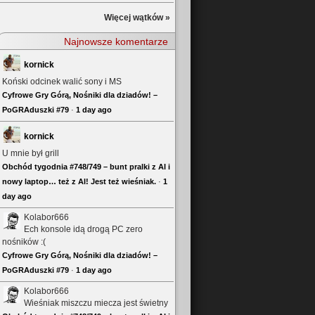
Więcej wątków »
Najnowsze komentarze
kornick
Koński odcinek walić sony i MS
Cyfrowe Gry Górą, Nośniki dla dziadów! –
PoGRAduszki #79
·
1 day ago
kornick
U mnie był grill
Obchód tygodnia #748/749 – bunt pralki z AI i
nowy laptop… też z AI! Jest też wieśniak.
·
1
day ago
Kolabor666
Ech konsole idą drogą PC zero
nośników :(
Cyfrowe Gry Górą, Nośniki dla dziadów! –
PoGRAduszki #79
·
1 day ago
Kolabor666
Wieśniak miszczu miecza jest świetny