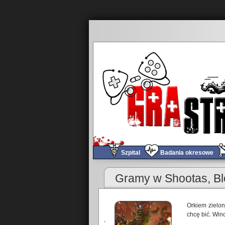
Szpital
Badania okresowe
Gramy w Shootas, Bl
Orkiem zielo
chcę bić. Win