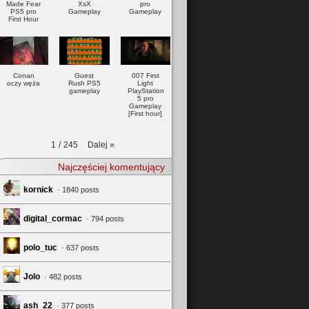
Made Fear
XsX
pro
PS5 pro
Gameplay
Gameplay
First Hour
Conan
Guest
007 First
oczy węża
Rush PS5
Light
gameplay
PlayStation
5 pro
Gameplay
[First hour]
Dalej
»
1
/
245
Najczęściej komentujący
kornick
· 1840 posts
digital_cormac
· 794 posts
polo_tuc
· 637 posts
Jolo
· 482 posts
ash_22
· 377 posts