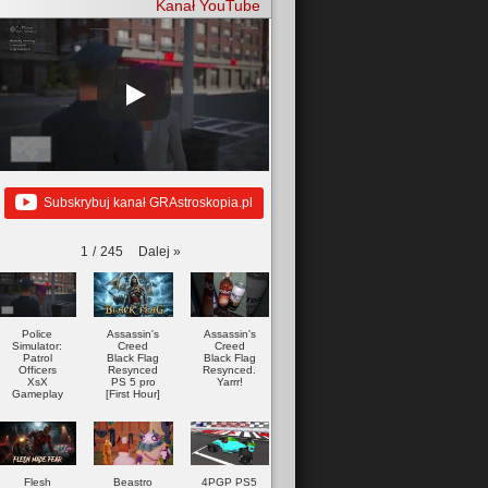
Kanał YouTube
Subskrybuj kanał GRAstroskopia.pl
Dalej
»
1
/
245
Police
Assassin's
Assassin's
Simulator:
Creed
Creed
Patrol
Black Flag
Black Flag
Officers
Resynced
Resynced.
XsX
PS 5 pro
Yarrr!
Gameplay
[First Hour]
Flesh
Beastro
4PGP PS5