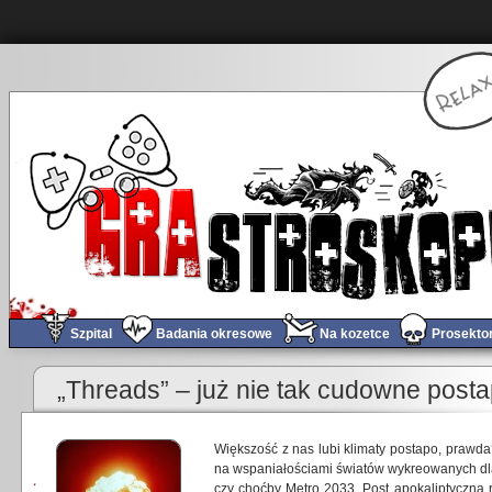
Szpital
Badania okresowe
Na kozetce
Prosekto
„Threads” – już nie tak cudowne pos
Większość z nas lubi klimaty postapo, prawd
na wspaniałościami światów wykreowanych dla po
czy choćby Metro 2033. Post apokaliptyczna