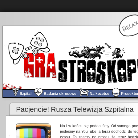
Szpital
Badania okresowe
Na kozetce
Prosekto
Pacjencie! Rusza Telewizja Szpitalna
No i w końcu się poddaliśmy. Od samego pocz
jesteśmy na YouTube, a teraz dochodzi do te
czasu. To znaczy po prostu, że teraz będz