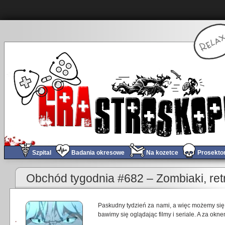
Szpital
Badania okresowe
Na kozetce
Prosekto
Obchód tygodnia #682 – Zombiaki, retr
Paskudny tydzień za nami, a więc możemy się
bawimy się oglądając filmy i seriale. A za okn