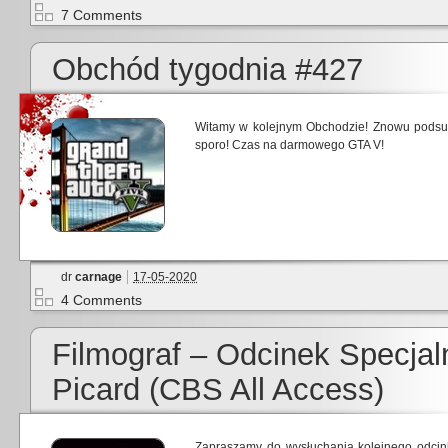
7 Comments
Obchód tygodnia #427
Witamy w kolejnym Obchodzie! Znowu podsumo
sporo! Czas na darmowego GTA V!
dr
carnage
17-05-2020
4 Comments
Filmograf – Odcinek Specjaln
Picard (CBS All Access)
Zapraszamy do wysłuchania kolejnego odcink