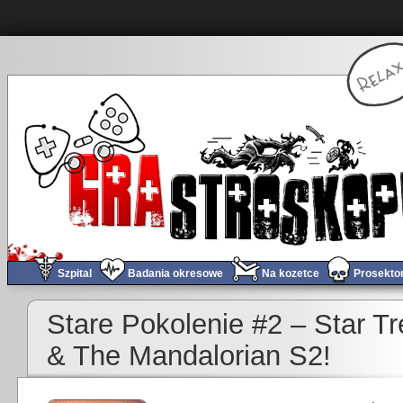
Szpital
Badania okresowe
Na kozetce
Prosekto
Stare Pokolenie #2 – Star T
& The Mandalorian S2!