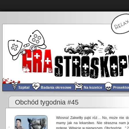
Szpital
Badania okresowe
Na kozetce
Prosekto
Obchód tygodnia #45
Wiosna! Zakwitły pąki róż… No, może nie do
mamy jak na lekarstwo. Nie straszna nam 
potęgę. Witajcie w pierwszym „Obchodzie…” 2