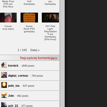
Made Fear
XsX
pro
PS5 pro
Gameplay
Gameplay
First Hour
Conan
Guest
007 First
oczy węża
Rush PS5
Light
gameplay
PlayStation
5 pro
Gameplay
[First hour]
Dalej
»
1
/
245
Najczęściej komentujący
kornick
· 1840 posts
digital_cormac
· 794 posts
polo_tuc
· 637 posts
Jolo
· 482 posts
ash_22
· 377 posts