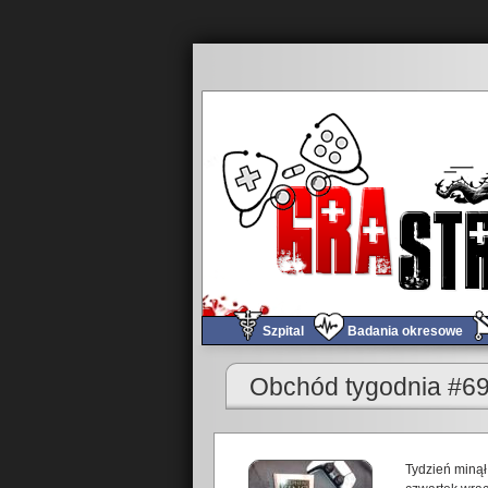
Szpital
Badania okresowe
Obchód tygodnia #69
Tydzień minął