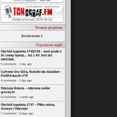
Jest co oglądać?
Nie ma
Ostatni podcast: 2026-08-03
Terapia grupowa
Borderlands 2
Popularne wątki
Obchód tygodnia #748/749 – bunt pralki z
AI i nowy laptop… też z AI! Jest też
wieśniak.
5 comments · 1 day ago
Cyfrowe Gry Górą, Nośniki dla dziadów! –
PoGRAduszki #79
4 comments · 1 day ago
Odyseja Nolana – odprawa osłów
greckich!
9 comments · 1 week ago
Obchód tygodnia #747 – Piłka nożna,
Asasyn i Odyseja!
7 comments · 5 days ago