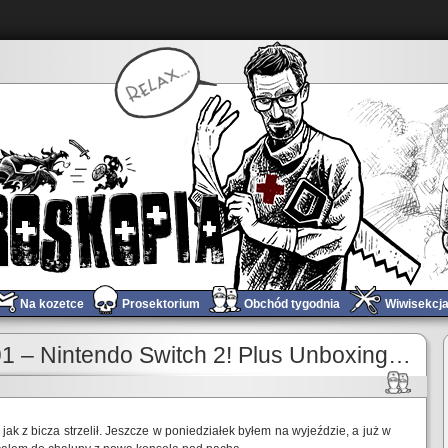
Na kozetce
Prosektorium
Obchód tygodnia
Wiwisekcj
1 – Nintendo Switch 2! Plus Unboxing…
 jak z bicza strzelił. Jeszcze w poniedziałek byłem na wyjeździe, a już w