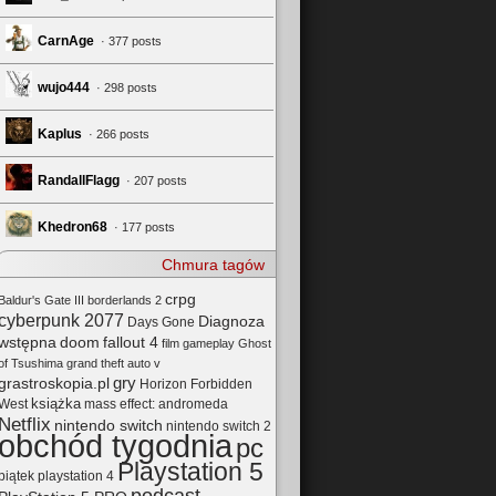
CarnAge
· 377 posts
wujo444
· 298 posts
Kaplus
· 266 posts
RandallFlagg
· 207 posts
Khedron68
· 177 posts
Chmura tagów
crpg
Baldur's Gate III
borderlands 2
cyberpunk 2077
Diagnoza
Days Gone
wstępna
doom
fallout 4
film
gameplay
Ghost
of Tsushima
grand theft auto v
gry
grastroskopia.pl
Horizon Forbidden
książka
mass effect: andromeda
West
Netflix
nintendo switch
nintendo switch 2
obchód tygodnia
pc
Playstation 5
playstation 4
piątek