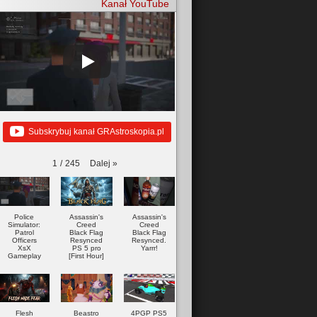
Kanał YouTube
Subskrybuj kanał GRAstroskopia.pl
Dalej
»
1
/
245
Police
Assassin's
Assassin's
Simulator:
Creed
Creed
Patrol
Black Flag
Black Flag
Officers
Resynced
Resynced.
XsX
PS 5 pro
Yarrr!
Gameplay
[First Hour]
Flesh
Beastro
4PGP PS5