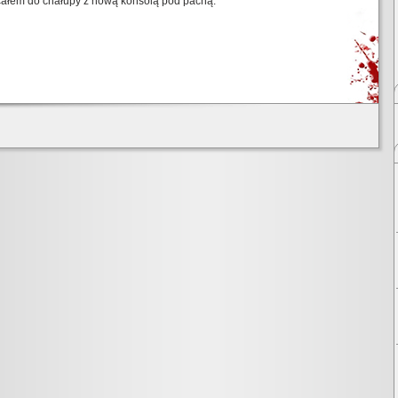
całem do chałupy z nową konsolą pod pachą.