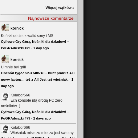
Więcej wątków »
Najnowsze komentarze
kornick
Koński odcinek walić sony i MS
Cyfrowe Gry Górą, Nośniki dla dziadów! –
PoGRAduszki #79
·
1 day ago
kornick
U mnie był grill
Obchód tygodnia #748/749 – bunt pralki z AI i
nowy laptop… też z AI! Jest też wieśniak.
·
1
day ago
Kolabor666
Ech konsole idą drogą PC zero
nośników :(
Cyfrowe Gry Górą, Nośniki dla dziadów! –
PoGRAduszki #79
·
2 days ago
Kolabor666
Wieśniak miszczu miecza jest świetny