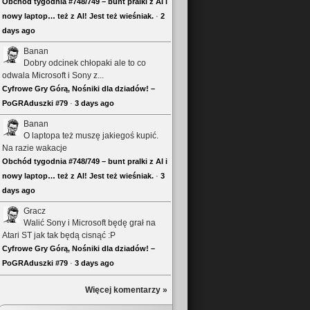
Obchód tygodnia #748/749 – bunt pralki z AI i
nowy laptop… też z AI! Jest też wieśniak.
·
2
days ago
Banan
Dobry odcinek chłopaki ale to co
odwala Microsoft i Sony z...
Cyfrowe Gry Górą, Nośniki dla dziadów! –
PoGRAduszki #79
·
3 days ago
Banan
O laptopa też muszę jakiegoś kupić.
Na razie wakacje
Obchód tygodnia #748/749 – bunt pralki z AI i
nowy laptop… też z AI! Jest też wieśniak.
·
3
days ago
Gracz
Walić Sony i Microsoft będę grał na
Atari ST jak tak będą cisnąć :P
Cyfrowe Gry Górą, Nośniki dla dziadów! –
PoGRAduszki #79
·
3 days ago
Więcej komentarzy »