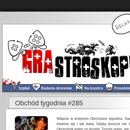
Szpital
Badania okresowe
Na kozetce
Prosekto
Obchód tygodnia #285
Witajcie w kolejnym Obchodzie tygodnia. Na
bawimy się i tak dalej. Gdyby jeszcze nie 
Obchodzik jeden za drugim. Trochę słabo, ale