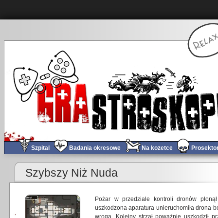
Szpital
Badania okresowe
Na kozetce
Prosekto
Szybszy Niż Nuda
Pożar w przedziale kontroli dronów płonął
uszkodzona aparatura unieruchomiła drona b
wroga. Kolejny strzał poważnie uszkodził prz