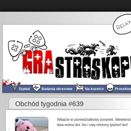
Szpital
Badania okresowe
Na kozetce
Prosekto
Obchód tygodnia #639
Witajcie w poniedziałkowy poranek. Weekend
dwa wolne dni. No i cały miniony tydzień też!