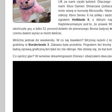
Uff, za nami ciężki tydzień. Dlaczego
nami Xbox Games Showcase (zobac
mnie wiarę w konsolę Microsoftu. Niew
odłożę Xbox Series X na półkę i będzi
ograłem
Hellblade II
, o którym nap
Najśmieszniejsze jest to, że prawie 9
ukończyła gry, a tylko 52 procent dotarło do pierwszego Bossa (więcej
in
czemu dałem wyraz w moim tekście.
Wróćmy jednak do weekendu. W co się bawiłem? Wczoraj razem z kol
graliśmy w
Borderlands 3
. Zabawa była przednia. Pograłem też troch
ładną oprawą graficzną ten tytuł nic nie oferuje. Nie dziwię się, że był k
Co oprócz gier? W serwisie streamingowym Disney+ obejrzałem dwa pierw