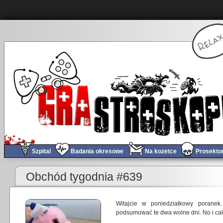
Szpital
Badania okresowe
Na kozetce
Prosekto
«
Gramy w Senua’s Saga: Hellblade II
Obchód tygodnia #639
Witajcie w poniedziałkowy porane
podsumować te dwa wolne dni. No i cały