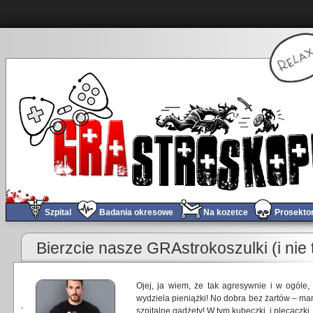
Szpital
Badania okresowe
Na kozetce
Prosekto
Bierzcie nasze GRAstrokoszulki (i nie 
Ojej, ja wiem, że tak agresywnie i w ogóle,
wydziela pieniążki! No dobra bez żartów – ma
szpitalne gadżety! W tym kubeczki, i plecaczki.