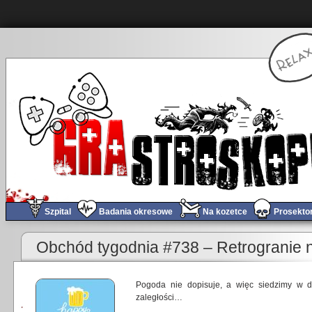
Szpital
Badania okresowe
Na kozetce
Prosekto
Obchód tygodnia #738 – Retrogranie n
Pogoda nie dopisuje, a więc siedzimy w 
zaległości…