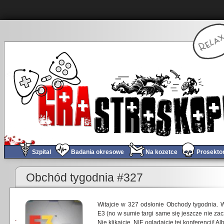
Szpital
Badania okresowe
Na kozetce
Prosekto
Obchód tygodnia #327
Witajcie w 327 odsłonie Obchody tygodnia. W
E3 (no w sumie targi same się jeszcze nie za
Nie klikajcie, NIE oglądajcie tej konferencji! A