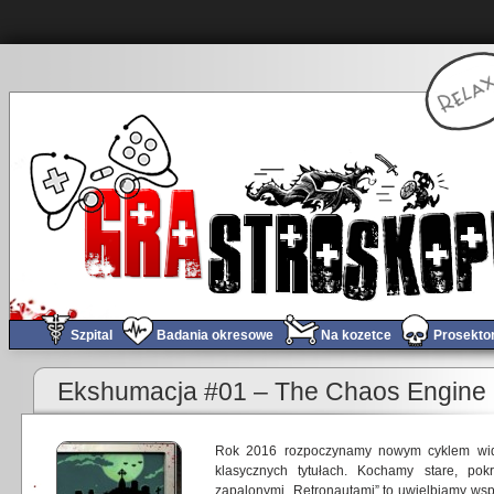
Szpital
Badania okresowe
Na kozetce
Prosekto
Ekshumacja #01 – The Chaos Engine
Rok 2016 rozpoczynamy nowym cyklem wi
klasycznych tytułach. Kochamy stare, pok
zapalonymi „Retronautami” to uwielbiamy wsp