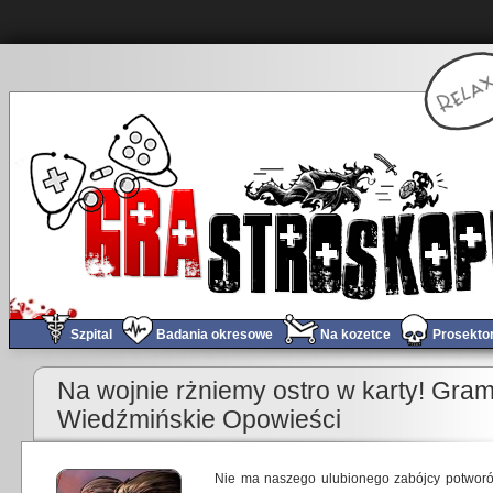
Szpital
Badania okresowe
Na kozetce
Prosekto
Na wojnie rżniemy ostro w karty! Gra
Wiedźmińskie Opowieści
Nie ma naszego ulubionego zabójcy potworów