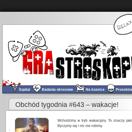
Szpital
Badania okresowe
Na kozetce
Prosekto
Obchód tygodnia #643 – wakacje!
Wchodzimy w tryb wakacyjny. To znaczy jaki
Byczymy się i nic nie robimy.