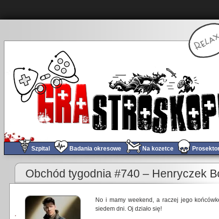
Szpital
Badania okresowe
Na kozetce
Prosekto
Obchód tygodnia #740 – Henryczek Bo
No i mamy weekend, a raczej jego końcówk
siedem dni. Oj działo się!