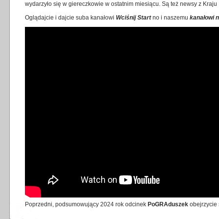
wydarzyło się w giereczkowie w ostatnim miesiącu. Są też newsy z Kraju K
Oglądajcie i dajcie suba kanałowi
Wciśnij Start
no i naszemu
kanałowi 
Poprzedni, podsumowujący 2024 rok odcinek
PoGRAduszek
obejrzycie