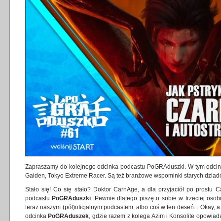
Zapraszamy do kolejnego odcinka podcastu PoGRAduszki. W tym odcin
Gaiden, Tokyo Extreme Racer. Są też branżowe wspominki starych dziadó
Stało się! Co się stało? Doktor CarnAge, a dla przyjaciół po prostu Ca
podcastu
PoGRAduszki
. Pewnie dlatego piszę o sobie w trzeciej oso
teraz naszym (pół)oficjalnym podcastem, albo coś w ten deseń. . Okay
odcinka
PoGRAduszek
, gdzie razem z kolega Azim i Konsolite opowia