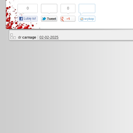
0
0
Lubię to!
dr
carnage
02-02-2025