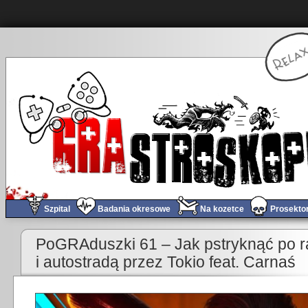
Szpital
Badania okresowe
Na kozetce
Prosekto
«
Obchód tygodnia #672 – WOŚP i RETROgranie
Obchód
PoGRAduszki 61 – Jak pstryknąć po r
i autostradą przez Tokio feat. Carnaś