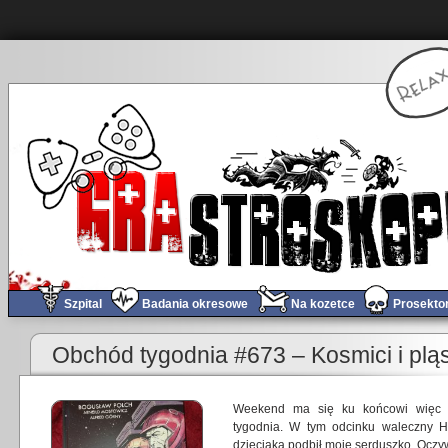
Szpital
Badania okresowe
Na kozetce
Prosekto
«
PoGRAduszki 61 – Jak pstryknąć po raz drugi? Czarny Ninja i autostradą przez Tokio fe
Obchód tygodnia #673 – Kosmici i plą
Weekend ma się ku końcowi więc t
tygodnia. W tym odcinku waleczny He
dzieciaka podbił moje serduszko. Oczyw