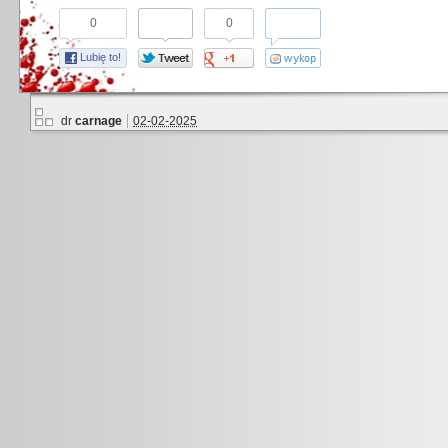
0
0
Lubię to!
dr
carnage
02-02-2025