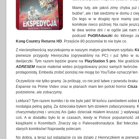
Mamy luty, ale jakoś zimy chyba już
butów”, ale i tak siedzimy w domu z cie
Do tego w w drugiej ręce mamy pada,
komiksie nieco później. Na razie jeszc
te dwa wolne dni i w ogóle jak nam m
podcast
PoGRAduszki
do którego z
Kong Country Returns HD
. Przejście 80 poziomów to nie byle co.
Z niecierpliwością wyczekujemy w naszym małym gierkowym szpitalu
Ki
pierwsze przygody Henryczka (ogrywaliśmy na PC) i już tylko w s
dwójeczki. Tym razem będzie grane na
PlayStation 5 pro
. Nie graliśc
ADRESEM
macie materiał wideo przygotowany przez samych twórców. 
protagonistą. Embeda zrobić poniżej nie mogę bo YouTube oznaczył ten
Oczywiście nie tylko gramy. Ja próbuję, co nie jest łatwe z powodu brak
Expanse
na Prime Video oraz w planach mam ten polski horror
Cisza
podzielone, ale zobaczymy.
Lektura? Tym razem komiks i to nie byle jaki! W końcu zamówiłem sobie
nostalgia pełną gębą. Za dzieciaka byłem tym dziełem zafascynowany.
charyzmatycznej i uroczej Ais (jako dzieciak miałem krusza) ;) wpływa
coś. A w dodatku było to w czasach, kiedy w Polsce popularność z
książkami o Kosmitach. Znaczy się o Paleoastronautyce. Ba! foteczka
starych komiksów! Naprawdę polecam.
No dobra, a teraz już oglądajcie co się działo z Henryczkiem w pierwsz