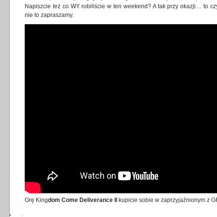
Napiszcie też co WY robiliście w ten weekend? A tak przy okazji… to cz
nie to
zapraszamy
.
Grę King
dom Come Deliverance II
kupicie sobie w zaprzyjaźnionym z G