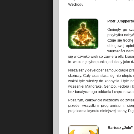
Wschodu.
P
i
otr „Coppert
Ominęły go cza
przybytku nabyć
czuje się troch
obiegowej opini
większości nerd
się w czymkolwiek co zawiera elfy, kras
to w stronę cyberpunka, od kiedy jako dz
Niezależny developer samouk ciągle pra
skończy. Cały czas stara się nie utopić
wokół tyle wiedzy do zdobycia i tyle 
wcześniej Mandrake, Gentoo, Fedora i k
bez fanatycznego oddania i chęci nawrac
Poza tym, całkowicie niezdolny do zwię
przede wszystkim programistom, cie
projektanta layoutu niniejszej strony, Di
Bartosz „Jolo”