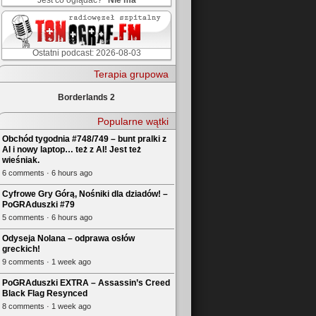
Jest co oglądać?
Nie ma
Ostatni podcast: 2026-08-03
Terapia grupowa
Borderlands 2
Popularne wątki
Obchód tygodnia #748/749 – bunt pralki z
AI i nowy laptop… też z AI! Jest też
wieśniak.
6 comments · 6 hours ago
Cyfrowe Gry Górą, Nośniki dla dziadów! –
PoGRAduszki #79
5 comments · 6 hours ago
Odyseja Nolana – odprawa osłów
greckich!
9 comments · 1 week ago
PoGRAduszki EXTRA – Assassin’s Creed
Black Flag Resynced
8 comments · 1 week ago