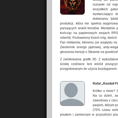
rozrywki od naj
wszystkich gat
wystarczająco d
dobieraniu tytu
produkcji, która nie spełnia wygór
panujących wokół trendów. Mentalnie 
kończąc na papierowych sesjach RPG 
odwrót). Pozbawiony trzech nóg, dwóch n
Fan militariów, któremu (ze względu n
Zwolennik energii jądrowej, anty-we
głoszenia herezji o Steamie na grastros
Z zamiłowania grafik 3D. Z wykształce
ścisłej czołówce leni wśród piszący
przygotowanym do użycia buzdyganem.
Rafał „Randall F
Krótko o mnie? S
Na co dzień, zw
zawodowy z rzecz
pasjom, którym po
(70% czasu woln
pisałem i zamierzam w przyszłości pis