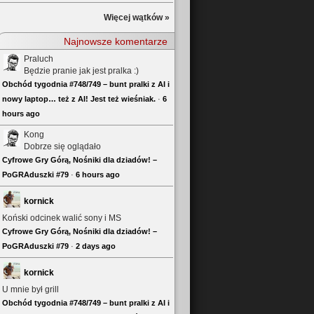
Więcej wątków »
Najnowsze komentarze
Praluch
Będzie pranie jak jest pralka :)
Obchód tygodnia #748/749 – bunt pralki z AI i
nowy laptop… też z AI! Jest też wieśniak.
·
6
hours ago
Kong
Dobrze się oglądało
Cyfrowe Gry Górą, Nośniki dla dziadów! –
PoGRAduszki #79
·
6 hours ago
kornick
Koński odcinek walić sony i MS
Cyfrowe Gry Górą, Nośniki dla dziadów! –
PoGRAduszki #79
·
2 days ago
kornick
U mnie był grill
Obchód tygodnia #748/749 – bunt pralki z AI i