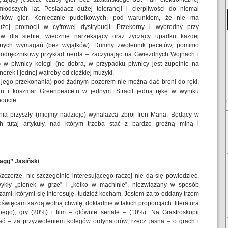
młodszych lat. Posiadacz dużej tolerancji i cierpliwości do niemal
unków gier. Koniecznie pudełkowych, pod warunkiem, że nie ma
użej promocji w cyfrowej dystrybucji. Przekorny i wybredny przy
łów dla siebie, wiecznie narzekający oraz życzący upadku każdej
owanych wymagań (bez wyjątków). Dumny zwolennik pecetów, pomimo
podręcznikowy przykład nerda – zaczynając na Gwiezdnych Wojnach i
w piwnicy kolegi (no dobra, w przypadku piwnicy jest zupełnie na
erek i jednej wątroby od ciężkiej muzyki.
a jego przekonania) pod żadnym pozorem nie można dać broni do ręki.
gan i koszmar Greenpeace’u w jednym. Stracił jedną rękę w wyniku
houcie.
nia przyszły (miejmy nadzieję) wynalazca zbroi Iron Mana. Będący w
ch tutaj artykuły, nad którym trzeba stać z bardzo groźną miną i
lagg” Jasiński
zczerze, nic szczególnie interesującego raczej nie da się powiedzieć.
ykły „pionek w grze” i „kółko w machinie”, niezwiązany w sposób
ami, którymi się interesuję, tudzież kocham. Jestem za to oddany trzem
święcam każdą wolną chwilę, dokładnie w takich proporcjach: literatura
ego), gry (20%) i film – głównie seriale – (10%). Na Grastroskopii
ać – za przyzwoleniem kolegów ordynatorów, rzecz jasna – o grach i