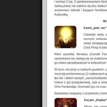
i siorbać Colę. Z zainteresowaniem śled
żadną pracę nie zabiera się bez kubka 
wcieleniem Valhalli i blogami TechMani
Kulturatką.
Wr
Kamil „polo_tuc”
Człowiek wielu z
nocnych zmianac
nadal działająceg
Choć Pong w barak
Kibol wysokiej literatury (Canetti Fa
upodobania nie nadają się do publiczneg
go ledwo akceptowalnym w kulturalnym 
W życiu nie pisał w żadnych gazetach c
recenzję porównawczą 12 najlepszych g
fps-ów i takich samych „samochodówek”
historii z gry komputerowej, żyje w pr
Grim Fandandgo. Gromadzi gry na czas em
Zawodowo związany z oczywiście z kom
Kacper „Kaplus
Młody, ale pami