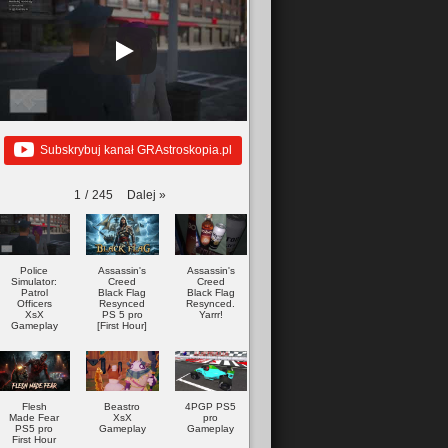
Subskrybuj kanał GRAstroskopia.pl
Dalej
»
1
/
245
Police
Assassin's
Assassin's
Simulator:
Creed
Creed
Patrol
Black Flag
Black Flag
Officers
Resynced
Resynced.
XsX
PS 5 pro
Yarrr!
Gameplay
[First Hour]
Flesh
Beastro
4PGP PS5
Made Fear
XsX
pro
PS5 pro
Gameplay
Gameplay
First Hour