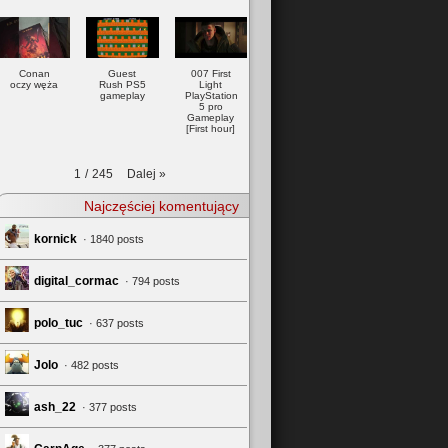
Conan
Guest
007 First
oczy węża
Rush PS5
Light
gameplay
PlayStation
5 pro
Gameplay
[First hour]
Dalej
»
1
/
245
Najczęściej komentujący
kornick
· 1840 posts
digital_cormac
· 794 posts
polo_tuc
· 637 posts
Jolo
· 482 posts
ash_22
· 377 posts