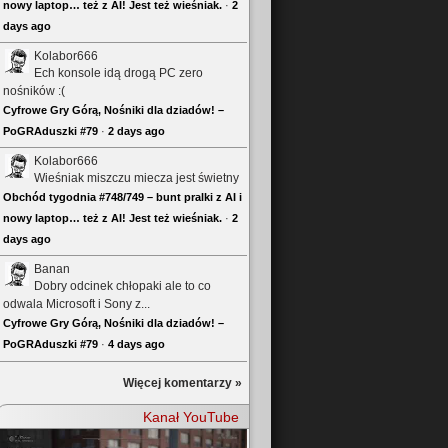
nowy laptop… też z AI! Jest też wieśniak.
·
2
days ago
Kolabor666
Ech konsole idą drogą PC zero
nośników :(
Cyfrowe Gry Górą, Nośniki dla dziadów! –
PoGRAduszki #79
·
2 days ago
Kolabor666
Wieśniak miszczu miecza jest świetny
Obchód tygodnia #748/749 – bunt pralki z AI i
nowy laptop… też z AI! Jest też wieśniak.
·
2
days ago
Banan
Dobry odcinek chłopaki ale to co
odwala Microsoft i Sony z...
Cyfrowe Gry Górą, Nośniki dla dziadów! –
PoGRAduszki #79
·
4 days ago
Więcej komentarzy »
Kanał YouTube