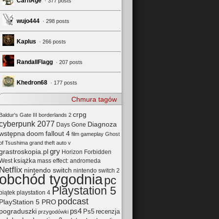
CarnAge
· 377 posts
wujo444
· 298 posts
Kaplus
· 266 posts
RandallFlagg
· 207 posts
Khedron68
· 177 posts
Chmura tagów
crpg
Baldur's Gate III
borderlands 2
cyberpunk 2077
Diagnoza
Days Gone
wstępna
doom
fallout 4
film
gameplay
Ghost
of Tsushima
grand theft auto v
gry
grastroskopia.pl
Horizon Forbidden
książka
mass effect: andromeda
West
Netflix
nintendo switch
nintendo switch 2
obchód tygodnia
pc
Playstation 5
playstation 4
piątek
podcast
PlayStation 5 PRO
pograduszki
ps4
Ps5
recenzja
przygodówki