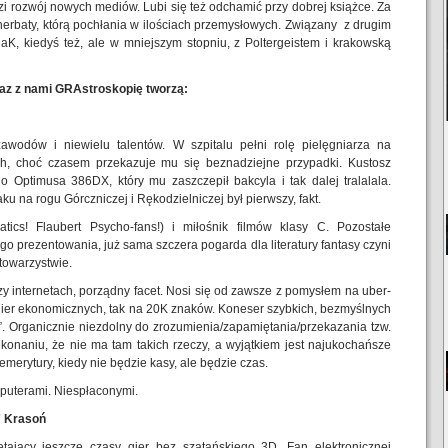
zi rozwój nowych mediów. Lubi się też odchamić przy dobrej książce. Za
herbaty, którą pochłania w ilościach przemysłowych. Związany z drugim
aK, kiedyś też, ale w mniejszym stopniu, z Poltergeistem i krakowską
az z nami GRAstroskopię tworzą:
awodów i niewielu talentów. W szpitalu pełni rolę pielęgniarza na
h, choć czasem przekazuje mu się beznadziejne przypadki. Kustosz
o Optimusa 386DX, który mu zaszczepił bakcyla i tak dalej tralalala.
u na rogu Górczniczej i Rękodzielniczej był pierwszy, fakt.
natics! Flaubert Psycho-fans!) i miłośnik filmów klasy C. Pozostałe
o prezentowania, już sama szczera pogarda dla literatury fantasy czyni
towarzystwie.
zy internetach, porządny facet. Nosi się od zawsze z pomysłem na uber-
ier ekonomicznych, tak na 20K znaków. Koneser szybkich, bezmyślnych
. Organicznie niezdolny do zrozumienia/zapamiętania/przekazania tzw.
zekonaniu, że nie ma tam takich rzeczy, a wyjątkiem jest najukochańsze
erytury, kiedy nie będzie kasy, ale będzie czas.
puterami. Niespłaconymi.
” Krasoń
ętający jeszcze czasy gier bez szatańskiego 3D. Fan elektronicznej