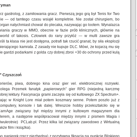
Gryman
z gastrolog, z zamiłowania gracz. Pierwszą jego grą był Tenis for Two
ie — od tamtego czasu wsiąkł kompletnie. Nie został chirurgiem, bo
 organ natychmiast chował do plecaka, nazywając go lootem. Wynalazca
wiania graczy w MMO, obecnie w fazie prób klinicznych, głównie na
 world of takosis. Człowiek do rany przyłóż — w multi zawsze gra
li ta klasa nie jest dostępna, potrafi tak rzucić granat, by siła eksplozji
ierającego kamrata. Z zasady nie kupuje DLC. Mówi, że kojarzą mu się
ie gardzi podarkami z golda czy dobrej zbroi +30 do ochrony przed kulą
e” Czyszczoń
terierów, piwa, dobrego kina oraz gier vel. elektronicznej rozrywki.
kolega Przemek fanatyk „papierowych” gier RPG (niejedną karczmę
dobrej lektury. Fascynacja grami zaczęła się od kultowego ZX Spectrum+.
ając w Knight Lore miał potem koszmary senne. Potem poszło już z
komputery, konsole i tak dalej. Wreszcie hobby przekształciło się w
arnAge związany był między innymi z kultowym magazynem dla
mblerem, a następnie współpracował między innymi z pismem Magia i
(dwukrotnie) PCLab.pl. Przez kilka lat związany zawodowo z Wirtualną
kże film i książka).
bo papierek rzecz niezbędna) z pozytywną fiksacją na punkcie Bliskiego