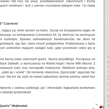
rawie) nikt inny nie pisze, przedstawicielach zakurzonych i trochę
rach mobilnych i tych z szeroko rozumianej kategorii indie. I to chyba
2” Czarnecki
y, mający już wiele wiosen na karku. Zaczął od dosypywania węgla do
ontynuując na tuningowaniu Commodore 64, by skończyć na pachnącym
e osobistym. Bywalec automatowych barakosalonów, nie stroni od
ygodowych, rpg, fpp i wielu innych podgatunków. Podejrzewany o bycie
ych androidów mającym zastąpić ludzi, gdyż przechodzi cztery gry w
 nie tworzy sobie sztucznych granic. Słucha wszystkiego. Począwszy od
 Black Sabbath, a skończywszy na Morbid Angel i Nurse With Wound. Z
 ciekawych ludzi oraz monografie historyczne. Wielbiciel dobrego kina,
 „zabili go i uciekł”. Od momentu obejrzenia „Egzorcysty” zagorzały fan
wnych. Nie boi się zejść do nawet najbardziej ciemnej piwnicy, nawet bez
łcenie z zakresu politologii, jak i informatyki. Najbardziej komfortowo
 oddziale grastroskopii.
uatrix” Wojtkowiak