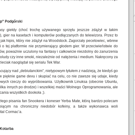
op” Podgórski
sy giełdy (choć trochę używanego sprzętu jeszcze zdążył w takim
), gier na kasetach i komputerów podłączanych do telewizora. Przez to
ę jak hipis, który nie zdążył na Woodstock. Zagorzały pecetowiec, wbrew
i o tej platformie nie przymierający głodem gier. W przeciwieństwie do
ów, poważnie uczulony na fantasy i całkowicie niezdolny do zanurzenia
noludy czy inne smoki, niezależnie od natężenia i medium. Nakręcony za
ieciak naoglądał się serialu Tek War.
cujący nad „debiutanckim”, nietypowym tytułem z nadzieją, że kiedyś go
 w pięknie game devu i skupiać na celu, co nie zawsze się udaje, kiedy
nowych rzeczy do wypróbowania. Użytkownik Linuksa (obecnie Ubuntu,
ilka innych po drodze) i wszelkiej maści Wolnego Oprogramowania, ale
ania wszystkich dookoła ;).
złego pisania fan Snookera i koneser Yerba Mate, którą bardzo polecam
rpiącym na chroniczny niedobór kofeiny, a także wykonawca woli
gital Cormac’a.
 Kotarba