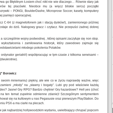
ywa go Błękitnym Łosiem choć nikt nie wie dlaczego… Równie stary jak
torów tej placówki. Nieobce mu (a wręcz bliskie sercu) początki
rozrywki – PONGi, BoulderDashe, Microprose Soccer, kasety, komputery
ej pamięci operacyjnej.
z C-64 (z magnetofonem jak i stacją dysków!), zamienionego później
staje do dziś. Nałogowy gracz i czytacz. Nie przepuści żadnej dobrej
, a szczególnie wojny podwodnej , której opisami zaczytuje się non stop.
 wykształcenia i zamiłowania historyk, który zawodowo zajmuje się
edstawicielami młodego pokolenia Polaków.
o ordynator geriatrii!) współpracując w tym czasie z kilkoma serwisami –
(dwukrotnie).
ej” Borowicz
 w swoim mniemaniu) piękny, ale wie co w życiu naprawdę ważne, więc
 zamieni „młody” na „sławny i bogaty”. Lubi gry pod właściwie każdą
ideo? Jasne! Gry RPG? Bardzo chętnie! Gry hazardowe? Hell yes (choć
a na ten temat zupełnie odmienne zdanie)! Szczególnym sentymentem
chował się na kultowym u nas Pegasusie oraz pierwszym PlayStation. Do
eniu PSX-a ma ciarki na plecach.
 w jak najbardziej hollywoodzkim wydaniu, uwielbiający chrupać popcorn