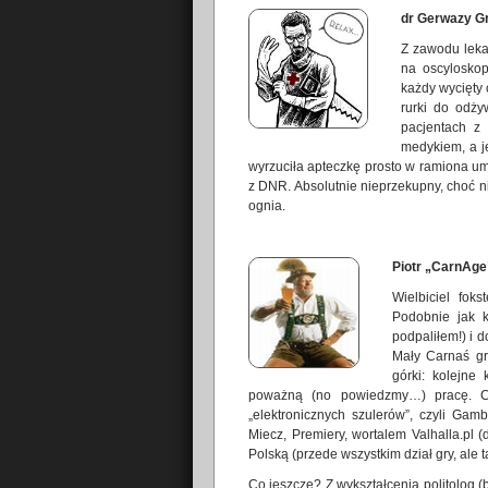
dr Gerwazy 
Z zawodu lekar
na oscyloskop
każdy wycięty
rurki do odży
pacjentach z
medykiem, a jeś
wyrzuciła apteczkę prosto w ramiona um
z DNR. Absolutnie nieprzekupny, choć n
ognia.
Piotr „CarnAg
Wielbiciel foks
Podobnie jak 
podpaliłem!) i 
Mały Carnaś gr
górki: kolejne 
poważną (no powiedzmy…) pracę. C
„elektronicznych szulerów”, czyli Ga
Miecz, Premiery, wortalem Valhalla.pl 
Polską (przede wszystkim dział gry, ale ta
Co jeszcze? Z wykształcenia politolog (