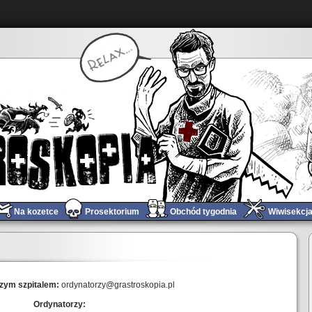
Na kozetce
Prosektorium
Obchód tygodnia
Wiwisekcj
zym szpitalem:
ordynatorzy@grastroskopia.pl
Ordynatorzy: