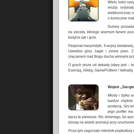
Wielu ludzi naz
reszta ordyna
elektronicznej 
o komicznie mał
Dumny posiadac
na peceta, którego wiernym fanem pozo
książce jak i grze.
Pasjonat marynistyki, II wojny światowej
Uwielbia góry, żagle i zimne piwo. Z
znęcaniem nad Bogu ducha winnymi prz
O grach pisze od dekady (stary jest – t
Esensją, Gildią, GamePUBem i Valhallą 
Wojtek „Siergi
Młody i (tylko
bardzo chętnie
postacią. Gry w
jego portfel m
darzy te pierwsze. Nic dziwnego, bo wy
dzisiaj na widok animacji przy uruchomi
Poza tym zagorzały miłośnik popkultury