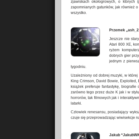
zjawiskach okołogrowych, o których (p
zapomnianych gatunków, jak również o g
wszystko.
Przemek „ash_2
Jeszcze nie star
Atari 800 XE, k
ryżem komputerz
dobrych gier prz
jednym z pierwsz
tygodniu.
Uzależniony od dobrej muzyki, w której
King Crimson, David Bowie, Exploited,
książek preferuje fantastykę, biografie
zarówno tego przez duże K jak i w stylu
horrorów, tak filmowych jak i interakty
latarki.
Człowiek renesansu, posiadający wykszta
czuje się przeprowadzając wiwisekcje na
Jakub “JakubW/Q