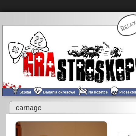
Szpital
Badania okresowe
Na kozetce
Prosekto
«
Obchód tygodnia #78 (permanentny update)
carnage