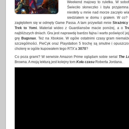
Weekend majowy to ruletka. W sobotę
Świeciło słoneczko i była przyjemna 
niestety u mnie nad morze zaczęło wiać
siedziałem w domu i grałem. W co? 
zagłębiłem się w odmęty Game Passa. A tam przywitali mnie
Strażnicy
Trek to Yomi
. Materiał wideo z Guardiansów macie poniżej, a o
Tr
najbliższych dniach. Gra jest naprawdę bardzo fajna i warto poświęcić je
grę
Bugsnax
. Też na Xboksie. W ogóle ostatnimi czasy gram niemalż
szczególności. PieCyk oraz Playstation 5 trochę są smutne i opuszc
cholerę w ogóle kupowałem tego RTX’a
3070
?
Co poza grami? W serwisie Amazon Prime oglądam sobie serial
The L
Browna. A moją lekturą jest kolejny tom
Koła czasu
Roberta Jordana.