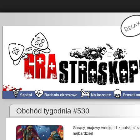
Szpital
Badania okresowe
Na kozetce
Prosekto
«
KONKURS(y), mielonka, indyki, a500 – PoGRAduszki #28
Obchód tygodnia #530
Gorący, majowy weekend z polskimi sa
najbardziej!