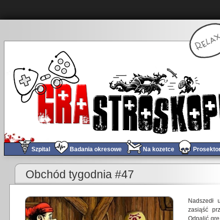
Szpital
Badania okresowe
Na kozetce
Prosekto
«
Mark of the Ninja – recenzja
Obchód tygodnia #47
Nadszedł u
zasiąść pr
Odpalić gr