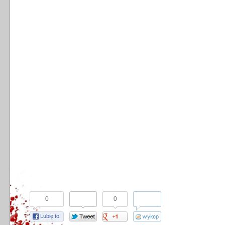
0
0
Lubię to!