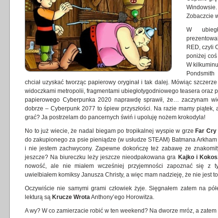
Windowsie.
Zobaczcie w
W ubieg
prezentowa
RED, czyli 
poniżej co
W kilkumin
Pondsmith 
chciał uzyskać tworząc papierowy oryginał i tak dalej. Mówiąc szczerz
widoczkami metropolii, fragmentami ubiegłotygodniowego teasera oraz pr
papierowego Cyberpunka 2020 naprawdę sprawił, że… zaczynam wier
dobrze – Cyberpunk 2077 to śpiew przyszłości. Na razie mamy piątek
grać? Ja postrzelam do pancernych świń i upoluję nożem krokodyla!
No to już wiecie, że nadal biegam po tropikalnej wyspie w grze
Far Cry
do zakupionego za psie pieniądze (w usłudze STEAM) Batmana Arkham Ci
i nie jestem zachwycony. Zapewne dokończę też zabawę ze znakomi
jeszcze? Na biureczku leży jeszcze nieodpakowana gra
Kajko i Kokos
nowość, ale nie miałem wcześniej przyjemności zapoznać się z t
uwielbiałem komiksy Janusza Christy, a więc mam nadzieję, że nie jest t
Oczywiście nie samymi grami człowiek żyje. Sięgnałem zatem na pó
lekturą są
Krucze Wrota
Anthony’ego Horowitza.
A wy? W co zamierzacie robić w ten weekend? Na dworze mróz, a zatem 