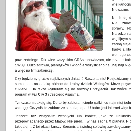
wielkanocn
Nieważne.
Niech się ś
Nie… znowu 
sprawy. N
Narodzeni
wigilijnym s
żadną staje
tradycja, k
wolnego cz
powszedniego. Tak więc wszystkim GRAstropowiczom, ale przede 
ŚWIĄT. Dużo zdrowia, pieniążków i w ogóle wszystkiego naj, naj naj! Ni
a więc na tym zakończę.
Czy będziemy grać w najbliższych dniach? Raczej… nie! Rozjeżdżamy si
samolotem na daleką północ do krainy dzikich Wikingów. Może przyw
cukierki… Ja także wybieram się do rodziny i przyjaciół. Jak wrócę t
pogram w
Far Cry 3
i trzeciego Asasyna.
Tymczasem pakuję się. Do torby zabieram ciepłe gatki i co najmniej jedną
w drogę. Oczywiście zabiorę ze soba laptopa. U babci jest Internet więc
Jeszcze raz wszystkim wesołych! Na koniec, jako że uniknęli
przepowiadanego przez Majów. Nie pierd… w nas żadna X planeta, Nibir
tak dalej… Z tej okazji tańczy Boromir, a świetną solówkę zawdzięczamy