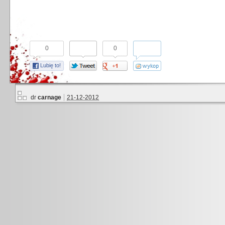
0
0
Lubię to!
dr
carnage
21-12-2012