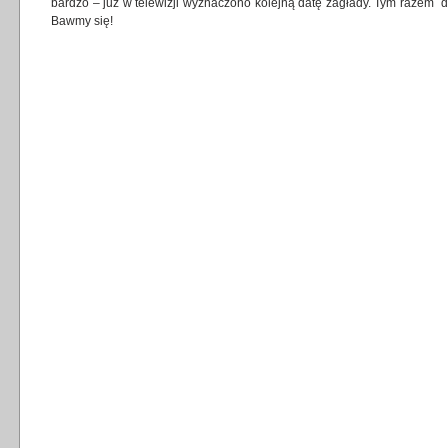
bardzo – już w telewizji wyznaczono kolejną datę zagłady. Tym razem 
Bawmy się!