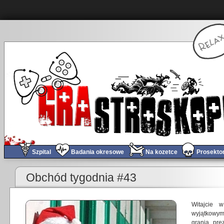
Szpital
Badania okresowe
Na kozetce
Prosekto
«
PieCyk kontra Far Cry 3
Obchód tygodnia #43
Witajcie 
wyjątkowym
grania, pr