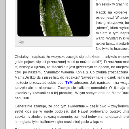
ten seksik w grach t
Rączki na kołderkę
oślepniesz! Witajci
trochę nietypowo, b
„aferce”, która wybu
miałem o tym napisa
warto. Wystarczy kil
Ojej…
jak jej tam… masturba
Nie tylko te branżowe,
Chciałbym napisać, że wszystko zaczęło się od ekhem… artykułu w ser
gdzie pojawił się list przerażonej matki (a może madki?). Przerażona m
tej historyjki ujrzała, że Maciuś nie jest grzecznym chłopcem, bo obejrza
czyli po naszemu Symulator Walenia Konia ;). Co zrobiła zrozpaczon
MamaDu (kto dziś pisze listy do redakcji? Nawet e-maile) i dzięki temu ma
możecie przeczytać sobie pod
TYM
adresem. Jak napisałem na wstępi
zaczęło ale to nieprawda. Zaczęło się całkiem normalnie. Ot 8 maja p
lakoniczny
komunikat
o tej produkcji. W tym samym dniu na MamaDu(rna
pani Julii.
Generalnie szanuję, że pod tym ewidentnie – częściowo – zmyślonym
99%) ktoś się w ogóle podpisał. Ba! Nawet próbowano tworzyć „hist
zacytujmy zbulwersowaną mamunię: „syn jest jednym z najlepszych pły
nie ogląda tylko trailerów z gier masturbując się w kąciku!