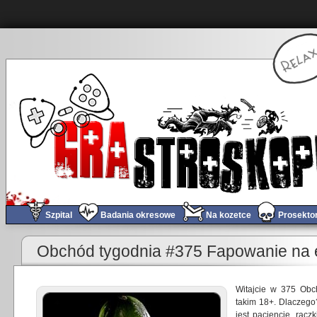
Szpital
Badania okresowe
Na kozetce
Prosekto
«
Filmograf Special – Shazam! – Prawdziwy Kapitan Marvel
Obchód tygodnia #375 Fapowanie na e
Witajcie w 375 Obc
takim 18+. Dlaczego
jest pacjencie, rącz