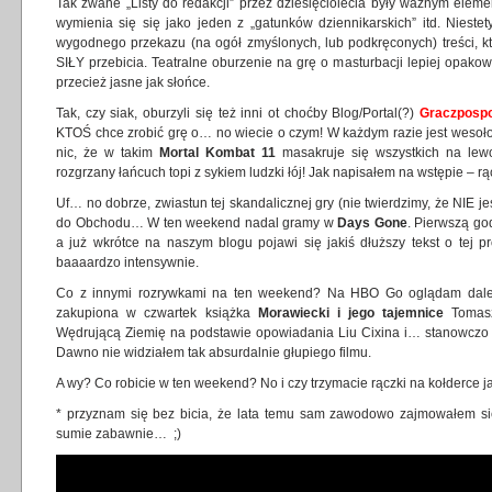
Tak zwane „Listy do redakcji” przez dziesięciolecia były ważnym elem
wymienia się się jako jeden z „gatunków dziennikarskich” itd. Niestet
wygodnego przekazu (na ogół zmyślonych, lub podkręconych) treści, kt
SIŁY przebicia. Teatralne oburzenie na grę o masturbacji lepiej opak
przecież jasne jak słońce.
Tak, czy siak, oburzyli się też inni ot choćby Blog/Portal(?)
Graczpospo
KTOŚ chce zrobić grę o… no wiecie o czym! W każdym razie jest wesoło
nic, że w takim
Mortal Kombat 11
masakruje się wszystkich na lewo 
rozgrzany łańcuch topi z sykiem ludzki łój! Jak napisałem na wstępie – rą
Uf… no dobrze, zwiastun tej skandalicznej gry (nie twierdzimy, że NIE je
do Obchodu… W ten weekend nadal gramy w
Days Gone
. Pierwszą go
a już wkrótce na naszym blogu pojawi się jakiś dłuższy tekst o tej pr
baaaardzo intensywnie.
Co z innymi rozrywkami na ten weekend? Na HBO Go oglądam dalej s
zakupiona w czwartek książka
Morawiecki i jego tajemnice
Tomasz
Wędrującą Ziemię na podstawie opowiadania Liu Cixina i… stanowczo
Dawno nie widziałem tak absurdalnie głupiego filmu.
A wy? Co robicie w ten weekend? No i czy trzymacie rączki na kołderce ja
* przyznam się bez bicia, że lata temu sam zawodowo zajmowałem się
sumie zabawnie… ;)