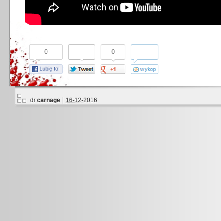
0
0
Lubię to!
dr
carnage
16-12-2016