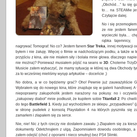
„Obchód…” tu się ga
to… na STEAMie je
Czytajcie dalej.
No i się przemogłem 
ze nie jestem fan
wycieczki była… chę
rąbka tajemnicy, 
nagrywać Tomograf. No co? Jestem fanem
Star Treka
, innej motywacji 
byłem i nie żałuję. Więcej o filmie w nadchodzącym podku, a także w 
przyjściu z kina, ale nie miałem siły i bolała mnie głowa. dlaczego napier
nie można)? Ponieważ musiałem pójść na seans w
3D
. Cholerne TrzyD
Musicie zatem wybaczyć, że mamy sytuację w której są dwa Obchody tyg
za to wcześniej mieliśmy wysyp artykułów – doceńcie ;)
No dobra, a w co będziemy grać? Oho! Pewnie już zauważyliście GR
Wybrałem się do nowego kina, które znajduje się w galerii handlowej. A 
niepoprawny zakupoholik jestem narażony na pokusy. no i oczywiś
„zakupowy diaboł” mnie podkusił, że kupiłem sobie
Titanfall 2
. Po chwil
do tego
Battlefield 1
. Kiedy już wychodziłem ze sklepu „przypadkowo” (
w stronę pudełek z konsolą Playstation 4 na których pyszniła się
zamarłem i złapałem się za serce.
Nie, nie! Nic z tych rzeczy nie dostałem zawału ;) Złapałem się za kiesz
dokumenty. Odetchnąłem z ulgą. Zapomniałem dowodu osobistego, a 
zatem odejść (choć z oporami i nieco smutny) bez PS4 Slimki.