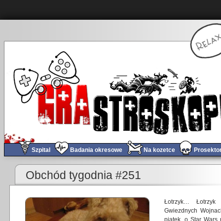
Szpital
Badania okresowe
Na kozetce
Prosekto
«
Obchód tygodnia #250
Tomogr
Obchód tygodnia #251
Łotrzyk… Łotrzyk
Gwiezdnych Wojnac
piątek, o Star Wars