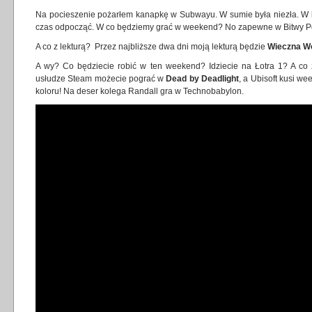
Na pocieszenie pożarłem kanapkę w Subwayu. W sumie była niezła. W 
czas odpocząć. W co będziemy grać w weekend? No zapewne w Bitwy Pole
A co z lekturą? Przez najbliższe dwa dni moją lekturą będzie
Wieczna W
A wy? Co będziecie robić w ten weekend? Idziecie na Łotra 1? A c
usłudze Steam możecie pograć w
Dead by Deadlight
, a Ubisoft kusi w
koloru! Na deser kolega Randall gra w Technobabylon.