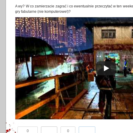
A wy? W co zamierzacie zagrać i co ewentualnie przeczytać w ten weeken
gry fabularne (nie komputerowe!)?
0
0