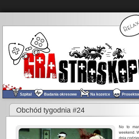
Szpital
Badania okresowe
Na kozetce
Prosekto
«
Polacy robią Rambo
Obchód tygodnia #24
No to mam
weekend. W
dnia codzie