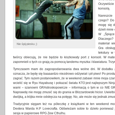
Oczywiści
konsolą.
Nareszcie
czego? Do
mogę się do
dzieli mnie
W „Śpiące
Dlaczego? 
materiał w
Nie śpij piesku ;)
Gra obsług
tekstury w
twórcy obiecują, że nie będzie to kiszkowaty port z konsoli. W mat
zapomnieli o tych co grają za pomocą tandemu myszka i klawiatura. Trz
Tymczasem mam do zagospodarowania dwa wolne dni. W dodatku zo
oznacza, że będę się baaaardzo niezdrowo odżywiał i pił piwo! Po prostu
zagrać. Tym razem postanowiłem, że w weekend zabawi mnie moja czar
wcielić się w Ryu Hayabusę i pokazać światu KTO jest najlepszym Ninj
wami – szanowni GRAstroskopowicze – informacją o tym w co NIE G
Naprawdę nie mogę zmusić się do grania w Blizzardowski hicior. Uwiel
dwójką, a trójka mnie odstręcza na potęgę. No, ale może się jednak zmus
Tradycyjnie sięgam też na półeczkę z książkami w ten weekend mo
Dextera Warda H.P Lovecrafta. Odświeżam sobie to dzieło ponieważ
sesja w papierowe RPG Zew Cthulhu.