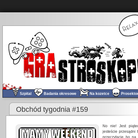
Szpital
Badania okresowe
Na kozetce
Prosekto
«
Czas na zmiany mój kochany PieCyku!
Obchód tygodnia #159
No nie! Jest piąte
jesteście przesądni 
przeczytacie bo na