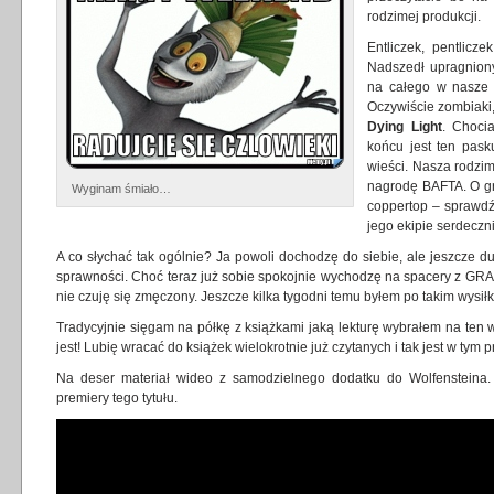
rodzimej produkcji.
Entliczek, pentlicz
Nadszedł upragnion
na całego w nasze 
Oczywiście zombiaki,
Dying Light
. Choci
końcu jest ten pask
wieści. Nasza rodzim
nagrodę BAFTA. O gr
Wyginam śmiało…
coppertop – sprawdź
jego ekipie serdeczn
A co słychać tak ogólnie? Ja powoli dochodzę do siebie, ale jeszcze 
sprawności. Choć teraz już sobie spokojnie wychodzę na spacery z GRAs
nie czuję się zmęczony. Jeszcze kilka tygodni temu byłem po takim wysił
Tradycyjnie sięgam na półkę z książkami jaką lekturę wybrałem na ten
jest! Lubię wracać do książek wielokrotnie już czytanych i tak jest w tym 
Na deser materiał wideo z samodzielnego dodatku do Wolfensteina
premiery tego tytułu.