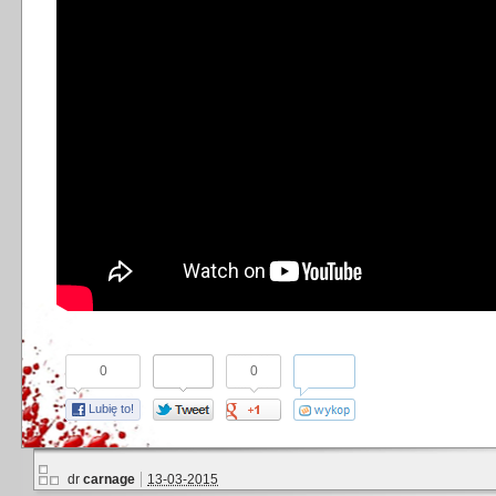
0
0
Lubię to!
dr
carnage
13-03-2015