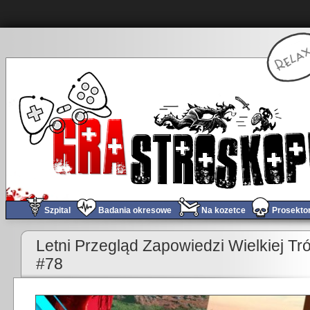
Szpital
Badania okresowe
Na kozetce
Prosekto
«
Konsole? Nie potrzebuję nowej generacji!
Obchód tygodnia #
Letni Przegląd Zapowiedzi Wielkiej T
#78