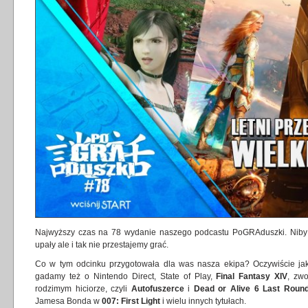
Najwyższy czas na 78 wydanie naszego podcastu PoGRAduszki. Niby 
upały ale i tak nie przestajemy grać.
Co w tym odcinku przygotowała dla was nasza ekipa? Oczywiście jak
gadamy też o Nintendo Direct, State of Play,
Final Fantasy XIV
, zw
rodzimym hiciorze, czyli
Autofuszerce
i
Dead or Alive 6 Last Roun
Jamesa Bonda w
007: First Light
i wielu innych tytułach.