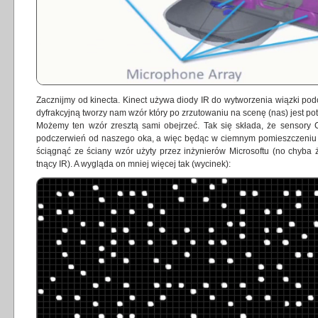
Zacznijmy od kinecta. Kinect używa diody IR do wytworzenia wiązki pod
dyfrakcyjną tworzy nam wzór który po zrzutowaniu na scenę (nas) jest 
Możemy ten wzór zresztą sami obejrzeć. Tak się składa, że sensory
podczerwień od naszego oka, a więc będąc w ciemnym pomieszczeniu 
ściągnąć ze ściany wzór użyty przez inżynierów Microsoftu (no chyba ż
tnący IR). A wygląda on mniej więcej tak (wycinek):