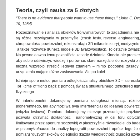
Teoria, czyli nauka za 5 złotych
“There is no evidence that people want to use these things.” (John C. D
19, 1984)
Rozpoznawanie i analiza obiektów trójwymiarowych to zagadnienia nie 
są różne rozwiązania w przemyśle (crash testy, reverse engineering
chropowatości powierzchni, rekonstrukcja 3D mikrostruktury), medycynie
a także rozrywce (Kinect, modele 3D twarzy/postaci). To ostatnie zwłas
Na pewno dawno temu poznaliście zasadę działania Kinecta ale premiera
aby sobie odświeżyć wiedzę i porównać stare narzędzie do rozrywki z
można wszystko streścić jednym zdaniem – mimo podobnej zasady d
urządzenia mające różne zastosowania. Ale po kolei.
Istnieje sporo metod pomiaru odległości/analizy obiektów 3D – stereosk
ToF (time of flight) bądź z pomocą światła strukturalnego (structured l
fizycznego.
W interferometrii dokonujemy pomiaru odległości mierząc różnic
(koherentnego, tak aby możliwa była interferencja) od idealnej powierz
(wiązka testowa). Pomiaru dokonujemy mierząc przesunięcie prążków 
pozwala otrzymać dokładność nanometryczną w osi toru optyczne
limitowaną przez aperturę soczewki) w płaszczyźnie równoległej do bad
w przemyśle/nauce do analizy topografii powierzchni i oprócz tego że 
pomiaru “dużych” skoków odległości (każda wielokrotność długości użytej 