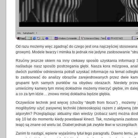
Od razu możemy więc zgadnąć do czego jest ona najczęściej stosowana
growym). Modele twarzy i mimika to jednak nie jedyne zastosowanie “struc
Rzućmy jeszcze okiem na inny ciekawy sposób uzyskania informacji
naśladuje nasz sposób postrzegania głębi. Nasza kora mózgowa, anal
dwóch punktów odniesienia potrafi uzyskać informacje na temat odle
to zastosować do analizy obrazów zarejestrowanych przez dwie kam
grupami tych samych punktów na obydwu obrazach. Niestety przewa
umieścimy kamery tym mniej dokładnie możemy mierzyć głębie, im dalej
a co za tym idzie… znowu mniej dokładna będzie głębia.
Oczywiście technik jest więcej (choćby “depth from focus”) , możemy 
moglibyśmy użyć pasywnej techniki (stereoskopia) razem z aktywną (st
algorytm? Przeglądając aktualny stan wiedzy (
zobacz sam
) można dost
się 10 lat do momentu kiedy powstawał kinect. Tak, rozwiązania zasto
leap) są znane od wielu lat. Diabeł jednak jak zwykle tkwi w szczegółach
Zanim to nastąpi, wpierw wyjaśnimy tytuł tego paragrafu. Dawno temu, j