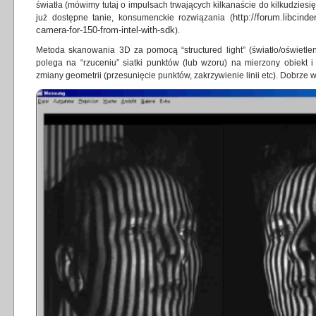
światła (mówimy tutaj o impulsach trwających kilkanaście do kilkudziesi
http://forum.libcinder
już dostępne tanie, konsumenckie rozwiązania (
camera-for-150-from-intel-with-sdk
).
Metoda skanowania 3D za pomocą “structured light” (światło/oświetlen
polega na “rzuceniu” siatki punktów (lub wzoru) na mierzony obiekt i
zmiany geometrii (przesunięcie punktów, zakrzywienie linii etc). Dobrze w