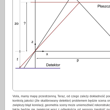
Voila, mamy mapę przestrzenną. Teraz, od czego zależy dokładność p
kontrolą jakości (źle skalibrowany detektor) problemem będzie scena or
zwiększy błąd korelacji, geometria sceny może uniemożliwić rekonstrukc
także będzie się zwiększał wraz z odległością od sensora (gęstość p