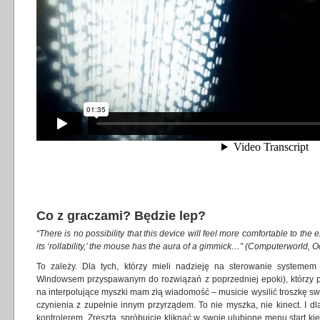
Co z graczami? Będzie lep?
“There is no possibility that this device will feel more comfortable to th
its ‘rollability,’ the mouse has the aura of a gimmick…” (Computerworld, 
To zależy. Dla tych, którzy mieli nadzieję na sterowanie systemem
Windowsem przyspawanym do rozwiązań z poprzedniej epoki), którzy po
na interpolujące myszki mam złą wiadomość – musicie wysilić troszkę s
czynienia z zupełnie innym przyrządem. To nie myszka, nie kinect. I dl
kontrolerem. Zresztą, spróbujcie kliknąć w swoje ulubione menu start kie