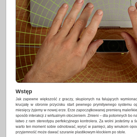
Wstęp
Jak zapewne większość z graczy, skupionych na falujących wymionac
krucjatę w obronie przycisku start pewnego prymitywnego systemu o
miesięcy żyjemy w nowej erze. Erze zapoczątkowanej premierą maleńkie
sposób interakcji z wirtualnym otoczeniem. Zmieni – dla potomnych bo na
łatwo z ram stereotypu perfekcyjnego kontrolera. Za wolni jesteśmy a ś
warto ten moment sobie odnotować, wyryć w pamięci, aby wnukom opowi
przyjemność może dawać szuranie plastikowym klockiem po stole.