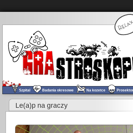
Szpital
Badania okresowe
Na kozetce
Prosekto
«
Kupujta tego Humbla Bundla!
Le(a)p na graczy