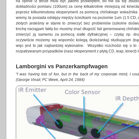
na opinie iż tenże musi być jakimś przekrętem, bo nie da się zbud
dokładności pomiaru (100um) za cenę kilkakrotnie mniejszą od kinecta
poprzez kilkuminutowy eksperyment za pomocą chińskiego wskaźnika 
wiemy, ta posiada odstępy między ścieżkami na poziomie 1um (1.5 CD,
złotych jesteśmy w stanie to zmierzyć bez problemów (szkolne doświa
trochę naciągam fakty bo musimy znać długość fali generowanej chińs
zmierzyć ją samemu za pomocą siatki dyfrakcyjnej – czytaj np. drug
oczywiście możemy się wspomóc kolegą (koleżanką) studiującym (bąd
więc jest to jak najbardziej wykonalne. Wszystko rozchodzi się o t
rozpatrywanym przypadków (nasz eksperyment z płytą CD, leap, kinect) m
Lamborgini vs Panzerkampfwagen
“I was having lots of fun, but in the back of my corporate mind, I could
(George Vinall, PC Week, April 24, 1984)