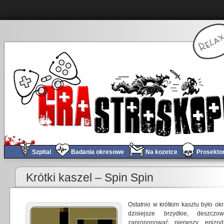
Szpital
Badania okresowe
Na kozetce
Prosekto
«
„Threads” – już nie tak cudowne postapo…
Krótki kaszel – Spin Spin
Ostatnio w krótkim kaszlu było okr
dzisiejsze brzydkie, deszc
zaproponować pierwszy epiz