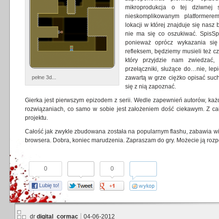
mikroprodukcja o tej dziwnej 
nieskomplikowanym platformere
lokacji w której znajduje się nasz
nie ma się co oszukiwać. SpisSpi
ponieważ oprócz wykazania się
refleksem, będziemy musieli też c
który przyjdzie nam zwiedzać,
przełączniki, służące do…nie, lep
pełne 3d...
zawartą w grze ciężko opisać su
się z nią zapoznać.
Gierka jest pierwszym epizodem z serii. Wedle zapewnień autorów, każd
rozwiązaniach, co samo w sobie jest założeniem dość ciekawym. Z ca
projektu.
Całość jak zwykle zbudowana została na popularnym flashu, zabawia wi
browsera. Dobra, koniec marudzenia. Zapraszam do gry. Możecie ją roz
0
0
Lubię to!
dr
digital_cormac
04-06-2012