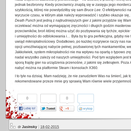
jednak bezbronny. Kiedy przeciwnicy znajdą się w zasięgu jego morderczy
szybkością, której nie powstydziłby się sam
Bruce Lee
. O efektywności n
wyczucie czasu, w którym atak należy wyprowadzić i szybko okazuje się,
Death Punch
jest jedną z najtrudniejszych gier z jakimi przyjdzie się W
oczekiwać można od wymagającej zręczności i długich godzin masterowan
przeciwników, broń której można użyć do pozbywania się tychże, epickie 
i umiejętności do odblokowania i… Była by to gra perfekcyjna, gdyby nie 
uwiąd mikropłatnościowy. Dodatkowo, po każdej rozgrywce raczy nas nac
opcji umożliwiającej nabycie pełnej, pozbawionej tych mankamentów, wer
Jakkolwiek, system mikropłatności nie ma wpływu na opartą o typowo z
nadal wszystko zależy od naszych umiejętności. Pod tym względem jest t
sporą frajdę gier na urządzenia przenośne, z jakimi się zetknąłem. Poz
nabyć można na platformie Steam i konsolach X360
.
I to tyle na dzisiaj. Mam nadzieję, że nie zanudziłem Was na śmierć, ja
rekomendowane przeze mnie gry sprawią Wam równie wiele przyjemności
0
0
Lubię to!
dr
Jasinsky
18-02-2015