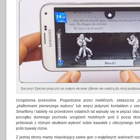
Sorcery! Epickie potyczki na małym ekranie (dłonie nie należą do niżej podpi
Urządzenia przenośne. Pogardzane przez niektórych, zwłaszcza „r
„platformami pierwszego wyboru” lub wręcz jedynym kontaktem z szer
Smartfony i tablety na przestrzeni ostatnich lat wpisały się w pejzaż ot
początku dumnego pochodu urządzeń mobilnych pod (i poza) strz
próbowali z różnym skutkiem wykroić sobie kawałek z olbrzymiego tort
prób bywały różne.
Z jednej strony mamy niepokojący zalew gier o wątpliwych walorach ro