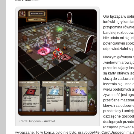
Gra łącząca w sob
turówki i gry karc
przypomina równie
bardziej rozbudow
Nie udało mi się, n
potencjalnym sporze
odpowiedzialni są 
Naszym głównym b
„wielowymiarową po
przemierzający lo
są karty, których j
służą do zadawania
leczenia się. Inne
wielu podobnych g
żywotność jest ogr
przeróżne maszkar
których za odpowi
przedmioty i umie
oszczędne gospod
Card Dungeon – Android
dostępnych przedmi
rozsądne prowadze
wybaczane. To w końcu, było nie było, gra
rougelike
.
Card Dungeon
ma z