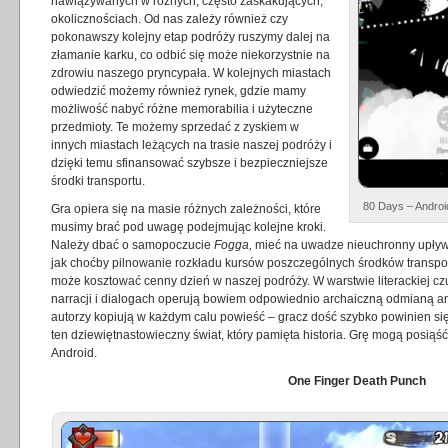
nawiązywanych w różnych, często zaskakujących,
okolicznościach. Od nas zależy również czy
pokonawszy kolejny etap podróży ruszymy dalej na
złamanie karku, co odbić się może niekorzystnie na
zdrowiu naszego pryncypała. W kolejnych miastach
odwiedzić możemy również rynek, gdzie mamy
możliwość nabyć różne memorabilia i użyteczne
przedmioty. Te możemy sprzedać z zyskiem w
innych miastach leżących na trasie naszej podróży i
dzięki temu sfinansować szybsze i bezpieczniejsze
środki transportu.
80 Days – Androi
Gra opiera się na masie różnych zależności, które
musimy brać pod uwagę podejmując kolejne kroki.
Należy dbać o samopoczucie
Fogga,
mieć na uwadze nieuchronny upływ 
jak choćby pilnowanie rozkładu kursów poszczególnych środków transpo
może kosztować cenny dzień w naszej podróży. W warstwie literackiej c
narracji i dialogach operują bowiem odpowiednio archaiczną odmianą ang
autorzy kopiują w każdym calu powieść – gracz dość szybko powinien się 
ten dziewiętnastowieczny świat, który pamięta historia. Grę mogą posiąś
Android.
One Finger Death Punch