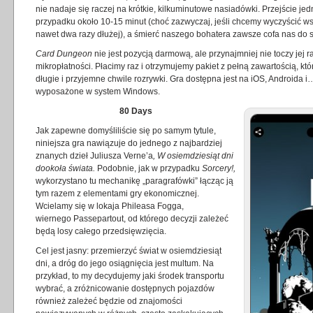
nie nadaje się raczej na krótkie, kilkuminutowe nasiadówki. Przejście j
przypadku około 10-15 minut (choć zazwyczaj, jeśli chcemy wyczyścić wsz
nawet dwa razy dłużej), a śmierć naszego bohatera zawsze cofa nas do 
Card Dungeon
nie jest pozycją darmową, ale przynajmniej nie toczy jej 
mikropłatności. Płacimy raz i otrzymujemy pakiet z pełną zawartością, k
długie i przyjemne chwile rozrywki. Gra dostępna jest na iOS, Androida
wyposażone w system Windows.
80 Days
Jak zapewne domyśliliście się po samym tytule,
niniejsza gra nawiązuje do jednego z najbardziej
znanych dzieł Juliusza Verne’a
, W osiemdziesiąt dni
dookoła świata.
Podobnie, jak w przypadku
Sorcery!,
wykorzystano tu mechanikę „paragrafówki” łącząc ją
tym razem z elementami gry ekonomicznej.
Wcielamy się w lokaja Phileasa Fogga,
wiernego Passepartout, od którego decyzji zależeć
będą losy całego przedsięwzięcia.
Cel jest jasny: przemierzyć świat w osiemdziesiąt
dni, a dróg do jego osiągnięcia jest multum. Na
przykład, to my decydujemy jaki środek transportu
wybrać, a zróżnicowanie dostępnych pojazdów
również zależeć będzie od znajomości