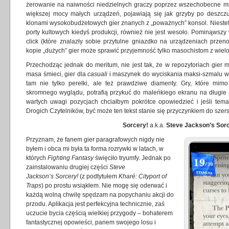
żerowanie na naiwności niedzielnych graczy poprzez wszechobecne mikr
większej mocy małych urządzeń, pojawiają się jak grzyby po deszcz
klonami wysokobudżetowych gier znanych z „poważnych” konsol. Niestety 
porty kultowych kiedyś produkcji, również nie jest wesoło. Pominąwszy
click (które znalazły sobie przytulne gniazdko na urządzeniach przen
kopie „dużych” gier może sprawić przyjemność tylko masochistom z wielol
Przechodząc jednak do meritum, nie jest tak, że w repozytoriach gier m
masa śmieci, gier dla
casuali
i maszynek do wyciskania maksi-szmalu w 
tam nie tylko perełki, ale też prawdziwe diamenty. Gry, które mi
skromnego wyglądu, potrafią przykuć do maleńkiego ekranu na długie (j
wartych uwagi pozycjach chciałbym pokrótce opowiedzieć i jeśli tema
Drogich Czytelników, być może ten tekst stanie się przyczynkiem do szer
Sorcery!
a.k.a.
St
eve Jackson’s Sor
Przyznam, że fanem gier paragrafowych nigdy nie
byłem i obca mi była ta forma rozrywki w latach, w
których
Fighting Fantasy
święciło tryumfy. Jednak po
zainstalowaniu drugiej części
Steve
Jackson’s Sorcery!
(z podtytułem
Kharé: Cityport of
Traps
) po prostu wsiąkłem. Nie mogę się oderwać i
każdą wolną chwilę spędzam na popychaniu akcji do
przodu. Aplikacja jest perfekcyjna technicznie, zaś
uczucie bycia częścią wielkiej przygody – bohaterem
fantastycznej opowieści, panem swojego losu i