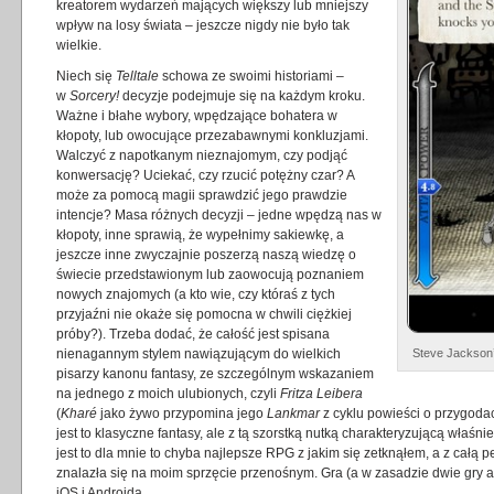
kreatorem wydarzeń mających większy lub mniejszy
wpływ na losy świata – jeszcze nigdy nie było tak
wielkie.
Niech się
Telltale
schowa ze swoimi historiami –
w
Sorcery!
decyzje podejmuje się na każdym kroku.
Ważne i błahe wybory, wpędzające bohatera w
kłopoty, lub owocujące przezabawnymi konkluzjami.
Walczyć z napotkanym nieznajomym, czy podjąć
konwersację? Uciekać, czy rzucić potężny czar? A
może za pomocą magii sprawdzić jego prawdzie
intencje? Masa różnych decyzji – jedne wpędzą nas w
kłopoty, inne sprawią, że wypełnimy sakiewkę, a
jeszcze inne zwyczajnie poszerzą naszą wiedzę o
świecie przedstawionym lub zaowocują poznaniem
nowych znajomych (a kto wie, czy któraś z tych
przyjaźni nie okaże się pomocna w chwili ciężkiej
próby?). Trzeba dodać, że całość jest spisana
Steve Jackson’
nienagannym stylem nawiązującym do wielkich
pisarzy kanonu fantasy, ze szczególnym wskazaniem
na jednego z moich ulubionych, czyli
Fritza Leibera
(
Kharé
jako żywo przypomina jego
Lankmar
z cyklu powieści o przygod
jest to klasyczne fantasy, ale z tą szorstką nutką charakteryzującą właśni
jest to dla mnie to chyba najlepsze RPG z jakim się zetknąłem, a z całą p
znalazła się na moim sprzęcie przenośnym. Gra (a w zasadzie dwie gry a
iOS i Androida.