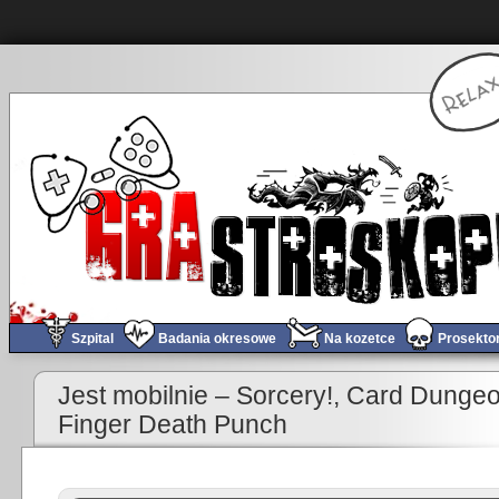
Szpital
Badania okresowe
Na kozetce
Prosekto
«
Obchód tygodnia #155
Jest mobilnie – Sorcery!, Card Dunge
Finger Death Punch