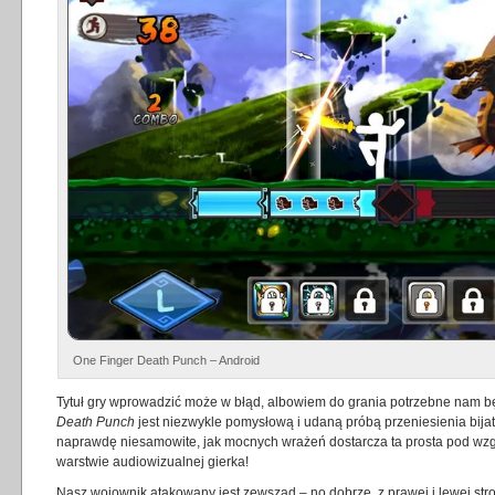
One Finger Death Punch – Android
Tytuł gry wprowadzić może w błąd, albowiem do grania potrzebne nam b
Death Punch
jest niezwykle pomysłową i udaną próbą przeniesienia bijat
naprawdę niesamowite, jak mocnych wrażeń dostarcza ta prosta pod wz
warstwie audiowizualnej gierka!
Nasz wojownik atakowany jest zewsząd – no dobrze, z prawej i lewej stro