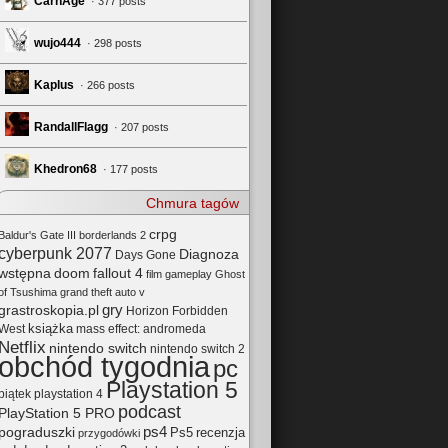
CarnAge
· 377 posts
wujo444
· 298 posts
Kaplus
· 266 posts
RandallFlagg
· 207 posts
Khedron68
· 177 posts
Chmura tagów
crpg
Baldur's Gate III
borderlands 2
cyberpunk 2077
Diagnoza
Days Gone
wstępna
doom
fallout 4
film
gameplay
Ghost
of Tsushima
grand theft auto v
gry
grastroskopia.pl
Horizon Forbidden
książka
mass effect: andromeda
West
Netflix
nintendo switch
nintendo switch 2
obchód tygodnia
pc
Playstation 5
playstation 4
piątek
podcast
PlayStation 5 PRO
pograduszki
ps4
Ps5
recenzja
przygodówki