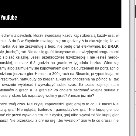
jednym z psycholi, którzy zwiedzają każdy kąt i zbierają każdy grat w
nktu A do B w Skyrimie rozciąga się na godziny. A tu okazuje się że za
a-ha. Ale nie zrezygnuję z tego, nie będę grał efektywniej. Bo
BRAK
się „trochę” grać. Nie da się grać i fascynować telewizyjnymi programami
ć i pisać książkę. Jeżeli przekroczyłeś trzydziestkę i nie jesteś nerdo-
orskiej, to masz 6-8 godzin na granie w tygodniu i szlus. Więc się
ramy albo zajmujemy się kupowaniem gier i bajdurzeniem na portalach o
dziano jeszcze gier. Historie o 300 grach na Steamie, przypominają mi
zęt; rower, narty, buty do biegania, kijki do chodzenia na północ a i tak
 uważnie wybierać i wywalczyć sobie czas. Ile czasu zajmuje nam
teriałów o grach a ile granie? Po cholerę zaczynać kolejne seriale z
ustery, skoro tak naprawdę wolimy grać? A może już nie?
brze swój czas. Nie czytaj zapowiedzi gier, graj w to co już masz! Nie
esują, graj! Nie oglądaj trailerów i gameplay’ów, graj! Nie kupuj gier po
ć cię przed wywaleniem ich z dysku, graj albo wywal to! Nie kupuj gier
asz! Nie przeskakuj z gry na grę, „bo wyszło x” graj w to co grasz i nie