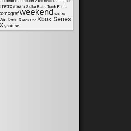
red dead redemption 2
red dead redemption
retro
steam
II
Tomb Raider
Stellar Blade
weekend
tomograf
wideo
Xbox Series
Wiedźmin 3
Xbox One
X
youtube