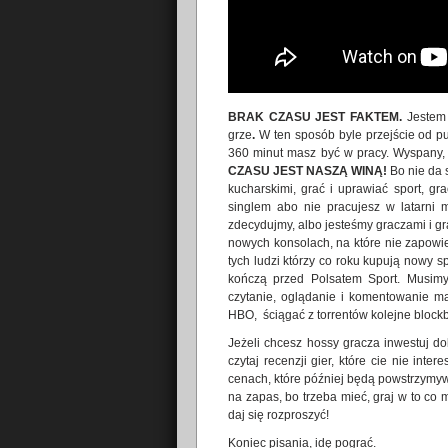
BRAK CZASU JEST FAKTEM.
Jestem 
grze
.
W ten sposób byle przejście od pu
360 minut masz być w pracy. Wyspany, h
CZASU JEST NASZĄ WINĄ!
Bo nie da 
kucharskimi, grać i uprawiać sport, gra
singlem abo nie pracujesz w latarni m
zdecydujmy, albo jesteśmy graczami i g
nowych konsolach, na które nie zapowie
tych ludzi którzy co roku kupują nowy spr
kończą przed Polsatem Sport. Musimy
czytanie, oglądanie i komentowanie ma
HBO, ściągać z torrentów kolejne blockb
Jeżeli chcesz hossy gracza inwestuj do
czytaj recenzji gier, które cie nie inter
cenach, które później będą powstrzymywa
na zapas, bo trzeba mieć, graj w to co m
daj się rozproszyć!
Koniec pisania, idę pograć.