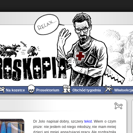
Na kozetce
Prosektorium
Obchód tygodnia
Wiwisekcj
Metal Gear Borsuk?
»
Dr Jolo napisał dobry, szczery
tekst
. Wiem o czym
pisze: nie jestem od niego młodszy, nie mam mniej
dzieci ani mniej angażującej pracy. Ale rozdrażniła