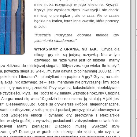
mnie nutka rezygnacji w jego felietonie. Kryzys?
Kryzys jest wynikiem złych inwestycji i nie chodzi
mi tutaj o pieniądze , ale o czas. Ale o czasie
będzie na końcu, teraz inne kwestie, które poruszył
dr Jolo.
*Ilustracja muzyczna dobrana metodą tzw.
„strumienia świadomości”
WYRASTAMY Z GRANIA. NO TAK.
Chyba dla
nikogo gry nie są jedyną rozrywką. Nic w tym
dziwnego, na razie wątła jest ich historia i marny
 zbliżona do dzisiejszej sięga lat 60tych zeszłego wieku. Ile to płyt?
a, poważka sięga 18 wieku, muzyka dawna to co najmniej 1000lat. Film
okolenia. Literatura? – pierdyliard ton papieru. A gry? Gry są na razie
ą jakąś. Nic dziwnego, że – jeżeli mentalnie nie przytrząsnęliśmy sobie
um – gry nas mogą znudzić. Przy czym są katastrofalnie nieefektywne:
ie trzydzieści. Płyta The Roots to 42 minuty, wszystkie nokturny Chopina
Ale gra musi się wlec 10 godzin bo recenzenci ją stratują. A jaki jest
?” Cieeeeeniuuuutki. Gdzie są gry-wiersze (krótkie, niejednoznaczne,
wane, realistyczne, z setką miejsc i postaci, precyzyjnie wbudowanych w
ne pod względem emocji i dynamiki gry, precyzyjne i efekciarskie
ne w stylu grafiki, z wyrazistą postaciami i zatrzęsieniem odwołań do
orosłym! Mamy pieniądze! Dlaczego muszę wyłączać 85%
łączam grę? Dlaczego w grach nikt niczego nie słucha, nie czyta, w