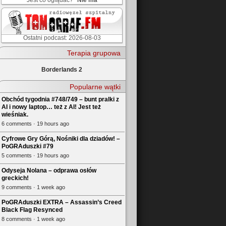
Jest co oglądać?
Nie ma
Ostatni podcast: 2026-08-03
Terapia grupowa
Borderlands 2
Popularne wątki
Obchód tygodnia #748/749 – bunt pralki z
AI i nowy laptop… też z AI! Jest też
wieśniak.
6 comments · 19 hours ago
Cyfrowe Gry Górą, Nośniki dla dziadów! –
PoGRAduszki #79
5 comments · 19 hours ago
Odyseja Nolana – odprawa osłów
greckich!
9 comments · 1 week ago
PoGRAduszki EXTRA – Assassin’s Creed
Black Flag Resynced
8 comments · 1 week ago