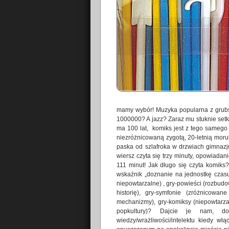
mamy wybór! Muzyka popularna z grubsza
1000000? A jazz? Zaraz mu stuknie setk
ma 100 lat, komiks jest z tego samego p
niezróżnicowaną zygotą, 20-letnią morul
paska od szlafroka w drzwiach gimnazj
wiersz czyta się trzy minuty, opowiadan
111 minut! Jak długo się czyta komiks? 
wskaźnik „doznanie na jednostkę czasu
niepowtarzalne) , gry-powieści (rozbudo
historię), gry-symfonie (zróżnicowa
mechanizmy), gry-komiksy (niepowtarzal
popkultury)? Dajcie je nam, d
wiedzy/wrażliwości/intelektu kiedy w