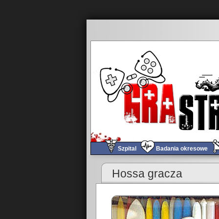
Szpital
Badania okresowe
«
Kryzys gracza
Hossa gracza