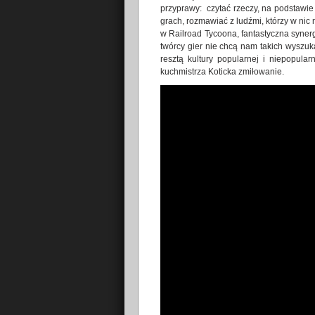
przyprawy: czytać rzeczy, na podstawie k
grach, rozmawiać z ludźmi, którzy w nic
w Railroad Tycoona, fantastyczna syner
twórcy gier nie chcą nam takich wyszuka
resztą kultury popularnej i niepopul
kuchmistrza Koticka zmiłowanie.