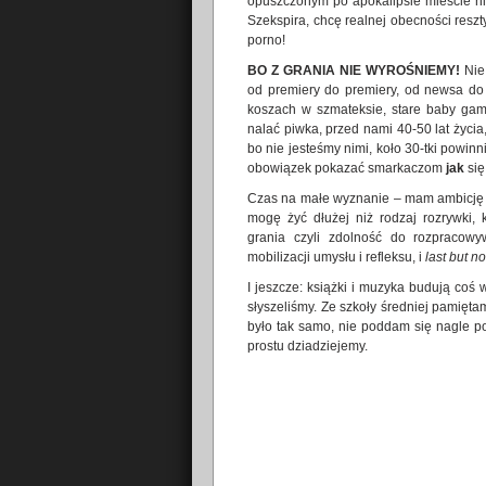
opuszczonym po apokalipsie mieście n
Szekspira, chcę realnej obecności reszt
porno!
BO Z GRANIA NIE WYROŚNIEMY!
Nie
od premiery do premiery, od newsa do
koszach w szmateksie, stare baby gami
nalać piwka, przed nami 40-50 lat życia
bo nie jesteśmy nimi, koło 30-tki powin
obowiązek pokazać smarkaczom
jak
się
Czas na małe wyznanie – mam ambicję um
mogę żyć dłużej niż rodzaj rozrywki,
grania czyli zdolność do rozpracow
mobilizacji umysłu i refleksu, i
last but no
I jeszcze: książki i muzyka budują coś w
słyszeliśmy. Ze szkoły średniej pamiętam
było tak samo, nie poddam się nagle p
prostu dziadziejemy.