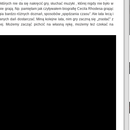
tórych nie da się nakręcić gry, słuchać muzyki , której nigdy nie było w
 nie grają. Np. pamiętam jak czytywałem biografię Cecila Rhodesa grając
gia bardzo różnych doznań, sposobów „spędzania czasu”. Ale lata lecą i
nych dań dostarczać. Miną kolejne lata, nim gry zaczną się „zrastać” z
arnej. Możemy zacząć pichcić na własną rękę, możemy też czekać na