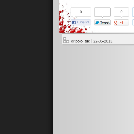
0
0
Lubię to!
dr
polo_tuc
22-05-2013