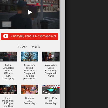
Subskrybuj kanał GRAstroskopia.pl
Dalej
»
1
/
245
Police
Assassin's
Assassin's
Simulator:
Creed
Creed
Patrol
Black Flag
Black Flag
Officers
Resynced
Resynced.
XsX
PS 5 pro
Yarrr!
Gameplay
[First Hour]
Flesh
Beastro
4PGP PS5
Made Fear
XsX
pro
PS5 pro
Gameplay
Gameplay
First Hour