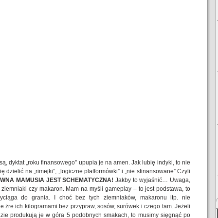
są, dyktat „roku finansowego” upupia je na amen. Jak lubię indyki, to nie
ę dzielić na „rimejki”, „logiczne platformówki” i „nie sfinansowane” Czyli
OWNA MAMUSIA JEST SCHEMATYCZNA!
Jakby to wyjaśnić… Uwaga,
 ziemniaki czy makaron. Mam na myśli gameplay – to jest podstawa, to
yciąga do grania. I choć bez tych ziemniaków, makaronu itp. nie
ie żre ich kilogramami bez przypraw, sosów, surówek i czego tam. Jeżeli
azie produkują je w góra 5 podobnych smakach, to musimy sięgnąć po