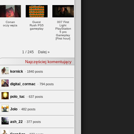
Conan
Guest
007 First
oczy węża
Rush PS5
Light
gameplay
PlayStation
5 pro
Gameplay
[First hour]
Dalej
»
1
/
245
Najczęściej komentujący
kornick
· 1840 posts
digital_cormac
· 794 posts
polo_tuc
· 637 posts
Jolo
· 482 posts
ash_22
· 377 posts