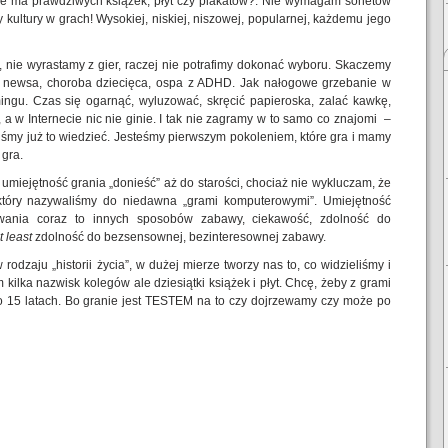
ie ma prawdziwych książek, płyt czy plakatów?. Nie wymagam sonetów
y kultury w grach! Wysokiej, niskiej, niszowej, popularnej, każdemu jego
, nie wyrastamy z gier, raczej nie potrafimy dokonać wyboru. Skaczemy
 newsa, choroba dziecięca, ospa z ADHD. Jak nałogowe grzebanie w
ngu. Czas się ogarnąć, wyluzować, skręcić papieroska, zalać kawkę,
, a w Internecie nic nie ginie. I tak nie zagramy w to samo co znajomi –
niśmy już to wiedzieć. Jesteśmy pierwszym pokoleniem, które gra i mamy
 gra.
iejętność grania „donieść” aż do starości, chociaż nie wykluczam, że
 który nazywaliśmy do niedawna „grami komputerowymi”. Umiejętność
ywania coraz to innych sposobów zabawy, ciekawość, zdolność do
t least
zdolność do bezsensownej, bezinteresownej zabawy.
 rodzaju „historii życia”, w dużej mierze tworzy nas to, co widzieliśmy i
 kilka nazwisk kolegów ale dziesiątki książek i płyt. Chcę, żeby z grami
o 15 latach. Bo granie jest TESTEM na to czy dojrzewamy czy może po