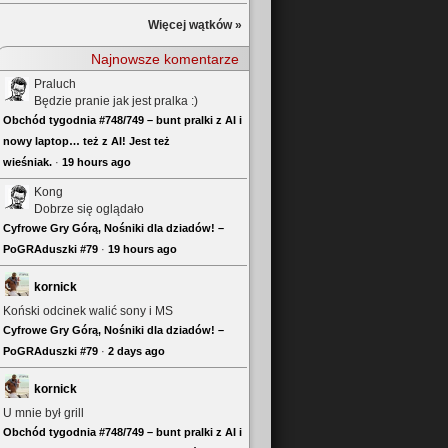
Więcej wątków »
Najnowsze komentarze
Praluch
Będzie pranie jak jest pralka :)
Obchód tygodnia #748/749 – bunt pralki z AI i
nowy laptop… też z AI! Jest też
wieśniak.
·
19 hours ago
Kong
Dobrze się oglądało
Cyfrowe Gry Górą, Nośniki dla dziadów! –
PoGRAduszki #79
·
19 hours ago
kornick
Koński odcinek walić sony i MS
Cyfrowe Gry Górą, Nośniki dla dziadów! –
PoGRAduszki #79
·
2 days ago
kornick
U mnie był grill
Obchód tygodnia #748/749 – bunt pralki z AI i