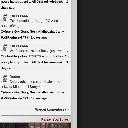
nowy laptop… też z AI! Jest też wieśniak.
·
2
days ago
Kolabor666
Ech konsole idą drogą PC zero
nośników :(
Cyfrowe Gry Górą, Nośniki dla dziadów! –
PoGRAduszki #79
·
2 days ago
Kolabor666
Wieśniak miszczu miecza jest świetny
Obchód tygodnia #748/749 – bunt pralki z AI i
nowy laptop… też z AI! Jest też wieśniak.
·
3
days ago
Banan
Dobry odcinek chłopaki ale to co
odwala Microsoft i Sony z...
Cyfrowe Gry Górą, Nośniki dla dziadów! –
PoGRAduszki #79
·
4 days ago
Więcej komentarzy »
Kanał YouTube