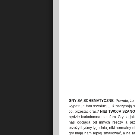
GRY SĄ SCHEMATYCZNE
. Pewnie, że 
wypatruje tam rewolucji, już zaczynają si
co, przestać grać?
NIE! TWOJA SZAN
będzie karkołomna metafora. Gry są jak
nas odciąga od innych rzeczy a prz
przeżylibyśmy tygodnia, nikt normalny n
gry mają nam lepiej smakować, a na r