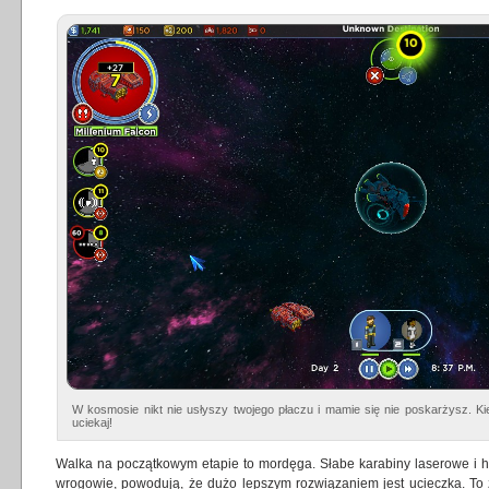
W kosmosie nikt nie usłyszy twojego płaczu i mamie się nie poskarżysz. Ki
uciekaj!
Walka na początkowym etapie to mordęga. Słabe karabiny laserowe i hu
wrogowie, powodują, że dużo lepszym rozwiązaniem jest ucieczka. To z