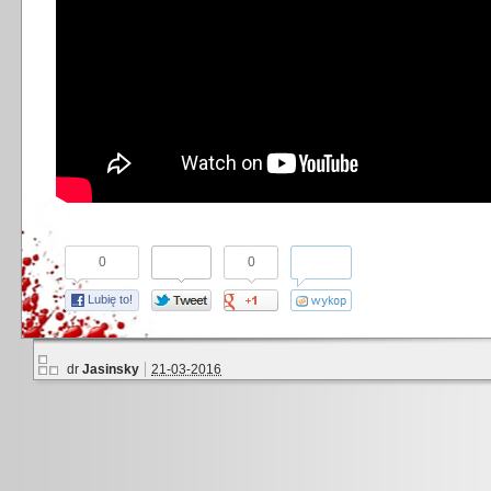
0
0
Lubię to!
dr
Jasinsky
21-03-2016