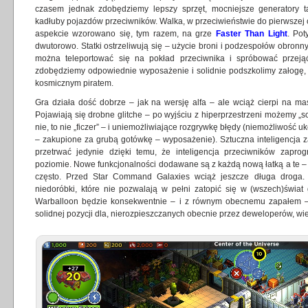
czasem jednak zdobędziemy lepszy sprzęt, mocniejsze generatory t
kadłuby pojazdów przeciwników. Walka, w przeciwieństwie do pierwszej
aspekcie wzorowano się, tym razem, na grze
Faster Than Light
. Pot
dwutorowo. Statki ostrzeliwują się – użycie broni i podzespołów obron
można teleportować się na pokład przeciwnika i spróbować przeją
zdobędziemy odpowiednie wyposażenie i solidnie podszkolimy załogę, n
kosmicznym piratem.
Gra działa dość dobrze – jak na wersję alfa – ale wciąż cierpi na mas
Pojawiają się drobne glitche – po wyjściu z hiperprzestrzeni możemy „
nie, to nie „ficzer” – i uniemożliwiające rozgrywkę błędy (niemożliwość 
– zakupione za grubą gotówkę – wyposażenie). Sztuczna inteligencja 
przetrwać jedynie dzięki temu, że inteligencja przeciwników zapr
poziomie. Nowe funkcjonalności dodawane są z każdą nową łatką a te – 
często. Przed Star Command Galaxies wciąż jeszcze długa droga. 
niedoróbki, które nie pozwalają w pełni zatopić się w (wszech)świat g
Warballoon będzie konsekwentnie – i z równym obecnemu zapałem – 
solidnej pozycji dla, nierozpieszczanych obecnie przez deweloperów, wie