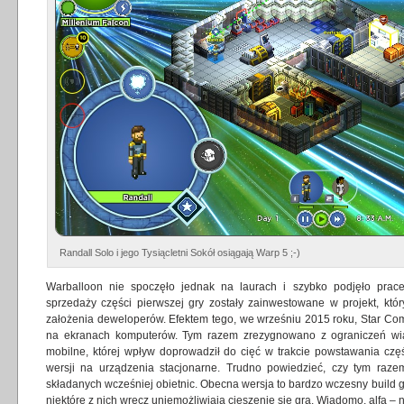
Randall Solo i jego Tysiącletni Sokół osiągają Warp 5 ;-)
Warballoon nie spoczęło jednak na laurach i szybko podjęło prac
sprzedaży części pierwszej gry zostały zainwestowane w projekt, któ
założenia deweloperów. Efektem tego, we wrześniu 2015 roku, Star Com
na ekranach komputerów. Tym razem zrezygnowano z ograniczeń wią
mobilne, której wpływ doprowadził do cięć w trakcie powstawania częś
wersji na urządzenia stacjonarne. Trudno powiedzieć, czy tym raz
składanych wcześniej obietnic. Obecna wersja to bardzo wczesny build g
niektóre z nich wręcz uniemożliwiają cieszenie się grą. Wiadomo, alfa – n