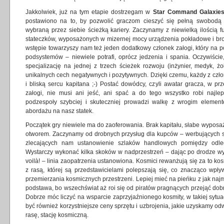
Jakkolwiek, już na tym etapie dostrzegam w
Star Command Galaxie
postawiono na to, by pozwolić graczom cieszyć się pełną swobodą
wybraną przez siebie ścieżką kariery. Zaczynamy z niewielką ilością 
stateczków, wyposażonych w mizernej mocy urządzenia pokładowe i broń
wstępie towarzyszy nam też jeden dodatkowy członek załogi, który na
podsystemów – niewiele potrafi, oprócz jedzenia i spania. Oczywiści
specjalizację na jednej z trzech ścieżek rozwoju (inżynier, medyk, żo
unikalnych cech negatywnych i pozytywnych. Dzięki czemu, każdy z czł
i bliską sercu kapitana ;-) Postać dowódcy, czyli awatar gracza, w p
załogi, nie musi ani jeść, ani spać a do tego wszystko robi najle
podzespoły szybciej i skuteczniej prowadzi walkę z wrogim elemente
abordażu na nasz statek.
Początek gry niewiele ma do zaoferowania. Brak kapitału, słabe wyposaż
otworem. Zaczynamy od drobnych przysług dla kupców – werbujących s
zlecających nam ustanowienie szlaków handlowych pomiędzy odleg
Wystarczy wykonać kilka skoków w nadprzestrzeń – dając po drodze wy
voilà! – linia zaopatrzenia ustanowiona. Kosmici rewanżują się za to k
z rasą, której są przedstawicielami polepszają się, co znacząco wp
przemierzania kosmicznych przestrzeni. Lepiej mieć na pieńku z jak naj
podstawa, bo wszechświat aż roi się od piratów pragnących przejąć dob
Dobrze móc liczyć na wsparcie zaprzyjaźnionego kosmity, w takiej sytua
być również korzystniejsze ceny sprzętu i uzbrojenia, jakie uzyskamy o
rasę, stację kosmiczną.