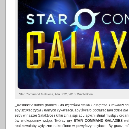
Star Command Galaxies, Alfa 8.22, 2016, Warballoon
„„Kosmos: ostatnia granica. Oto wędrówki statku Enterprise. Prowadzi o
aby szukać życia i nowych cywilizacji, aby śmiało podążać tam gdzie nie
żeby w naszej Galaktyce i kilku z nią sąsiadujących istniał myślący organ
ów wiekopomny wstęp. Twórcy gry
STAR COMMAND GALAXIES
wzi
realizowałaby wytyczne nakreślone w powyższym cytacie. By gracz, mó