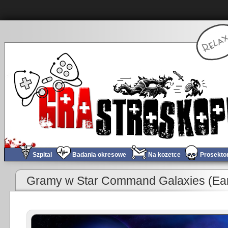
Szpital
Badania okresowe
Na kozetce
Prosekto
«
Obchód tygodnia #212
Gramy w Star Command Galaxies (Ear