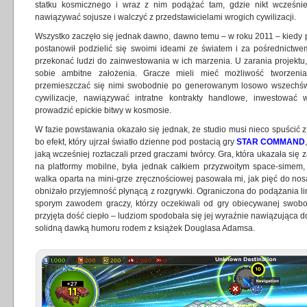
statku kosmicznego i wraz z nim podążać tam, gdzie nikt wcześnie
nawiązywać sojusze i walczyć z przedstawicielami wrogich cywilizacji.
Wszystko zaczęło się jednak dawno, dawno temu – w roku 2011 – kiedy 
postanowił podzielić się swoimi ideami ze światem i za pośrednic
przekonać ludzi do zainwestowania w ich marzenia. U zarania projektu,
sobie ambitne założenia. Gracze mieli mieć możliwość tworzeni
przemieszczać się nimi swobodnie po generowanym losowo wszechśw
cywilizacje, nawiązywać intratne kontrakty handlowe, inwestować
prowadzić epickie bitwy w kosmosie.
W fazie powstawania okazało się jednak, że studio musi nieco spuścić z t
bo efekt, który ujrzał światło dzienne pod postacią gry
STAR COMMAND
jaką wcześniej roztaczali przed graczami twórcy. Gra, która ukazała się 
na platformy mobilne, była jednak całkiem przyzwoitym space-sime
walka oparta na mini-grze zręcznościowej pasowała mi, jak pięć do no
obniżało przyjemność płynącą z rozgrywki. Ograniczona do podążania lin
sporym zawodem graczy, którzy oczekiwali od gry obiecywanej swobod
przyjęta dość ciepło – ludziom spodobała się jej wyraźnie nawiązująca d
solidną dawką humoru rodem z książek Douglasa Adamsa.