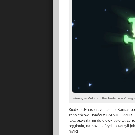
Gramy w Return of the Tentacle – Prolog
Kiedy ordynus ordynator ;–) Karnaś po
zapaleńców i fanów z CATMIC GAMES
jaka przyszła mi do głowy było to, że p
oryginału, na bazie których stworzyli j
mylić!