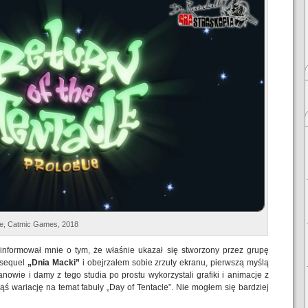
ue, Catmic Games, 2018
informował mnie o tym, że właśnie ukazał się stworzony przez grupę
 sequel
„Dnia Macki”
i obejrzałem sobie zrzuty ekranu, pierwszą myślą
anowie i damy z tego studia po prostu wykorzystali grafiki i animacje z
akąś wariację na temat fabuły „Day of Tentacle”. Nie mogłem się bardziej