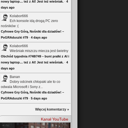
nowy laptop… też z AI! Jest też wieśniak.
·
4
days ago
Kolabor666
Ech konsole idą drogą PC zero
nośników :(
Cyfrowe Gry Górą, Nośniki dla dziadów! –
PoGRAduszki #79
·
4 days ago
Kolabor666
Wieśniak miszczu miecza jest świetny
Obchód tygodnia #748/749 – bunt pralki z AI i
nowy laptop… też z AI! Jest też wieśniak.
·
4
days ago
Banan
Dobry odcinek chłopaki ale to co
odwala Microsoft i Sony z...
Cyfrowe Gry Górą, Nośniki dla dziadów! –
PoGRAduszki #79
·
5 days ago
Więcej komentarzy »
Kanał YouTube