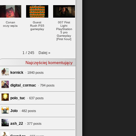
Conan
Guest
007 First
oczy węża
Rush PS5
Light
gameplay
PlayStation
5 pro
Gameplay
[First hour]
Dalej
»
1
/
245
Najczęściej komentujący
kornick
· 1840 posts
digital_cormac
· 794 posts
polo_tuc
· 637 posts
Jolo
· 482 posts
ash_22
· 377 posts