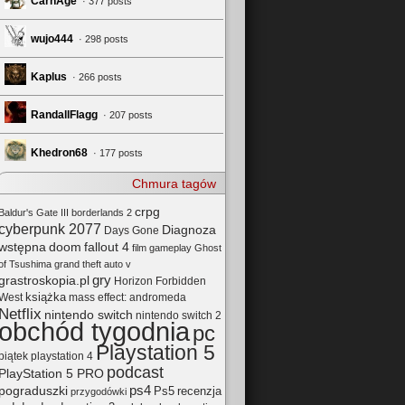
CarnAge
· 377 posts
wujo444
· 298 posts
Kaplus
· 266 posts
RandallFlagg
· 207 posts
Khedron68
· 177 posts
Chmura tagów
crpg
Baldur's Gate III
borderlands 2
cyberpunk 2077
Diagnoza
Days Gone
wstępna
doom
fallout 4
film
gameplay
Ghost
of Tsushima
grand theft auto v
gry
grastroskopia.pl
Horizon Forbidden
książka
mass effect: andromeda
West
Netflix
nintendo switch
nintendo switch 2
obchód tygodnia
pc
Playstation 5
playstation 4
piątek
podcast
PlayStation 5 PRO
pograduszki
ps4
Ps5
recenzja
przygodówki