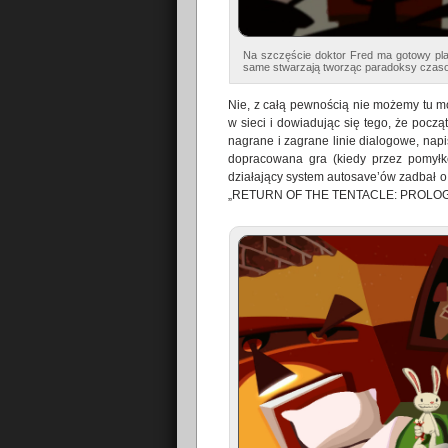
Na szczęście doktor Fred ma gotowy pla
same stwarzają tworząc paradoksy czas
Nie, z całą pewnością nie możemy tu mó
w sieci i dowiadując się tego, że począ
nagrane i zagrane linie dialogowe, napisy 
dopracowana gra (kiedy przez pomyłk
działający system autosave’ów zadbał o t
„RETURN OF THE TENTACLE: PROLOGUE”