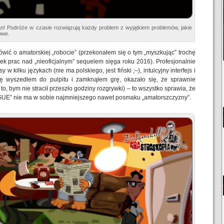
n! Podróże w czasie rozwiązują każdy problem z wyjątkiem problemów, jakie
owe.
wić o amatorskiej „robocie” (przekonałem się o tym „myszkując” trochę
tek prac nad „nieoficjalnym” sequelem sięga roku 2016). Profesjonalnie
w kilku językach (nie ma polskiego, jest fiński ;–), intuicyjny interfejs i
ę wyszedłem do pulpitu i zamknąłem grę, okazało się, że sprawnie
o, bym nie stracił przeszło godziny rozgrywki) – to wszystko sprawia, że
 nie ma w sobie najmniejszego nawet posmaku „amatorszczyzny”.