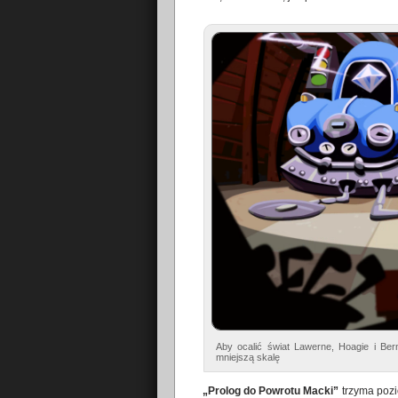
Aby ocalić świat Lawerne, Hoagie i Be
mniejszą skalę
„Prolog do Powrotu Macki”
trzyma pozi