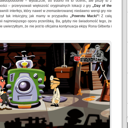
rawdopodobnie – wybaczcie, bo trudno mi to ocenić, ale piszę to z
ści – przerysowali większość oryginalnych lokacji z gry
„Day of the
awnili interfejs, który nawet w zremasterowanej niedawno wersji gry nie
 był tak intuicyjny, jak mamy w przypadku
„Powrotu Macki”
! Z całą
nii najmniejszego oporu przeróbką. Ba, gdyby nie świadomość tego, że
e uwierzyłbym, że nie jest to oficjalna kontynuacja ekipy Rona Gilberta i