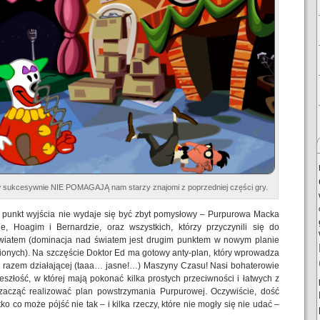
 sukcesywnie NIE POMAGAJĄ nam starzy znajomi z poprzedniej części gry.
 punkt wyjścia nie wydaje się być zbyt pomysłowy – Purpurowa Macka
, Hoagim i Bernardzie, oraz wszystkich, którzy przyczynili się do
światem (dominacja nad światem jest drugim punktem w nowym planie
nionych). Na szczęście Doktor Ed ma gotowy anty-plan, który wprowadza
ym razem działającej (taaa… jasne!…) Maszyny Czasu! Nasi bohaterowie
szłość, w której mają pokonać kilka prostych przeciwności i łatwych z
acząć realizować plan powstrzymania Purpurowej. Oczywiście, dość
ko co może pójść nie tak – i kilka rzeczy, które nie mogły się nie udać –