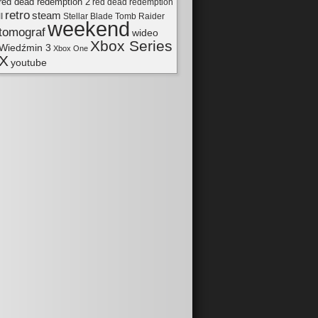
red dead redemption 2
red dead redemption
retro
steam
II
Tomb Raider
Stellar Blade
weekend
tomograf
wideo
Xbox Series
Wiedźmin 3
Xbox One
X
youtube