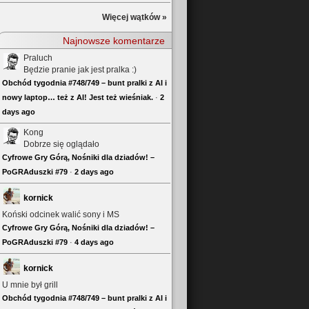
Więcej wątków »
Najnowsze komentarze
Praluch
Będzie pranie jak jest pralka :)
Obchód tygodnia #748/749 – bunt pralki z AI i
nowy laptop… też z AI! Jest też wieśniak.
·
2
days ago
Kong
Dobrze się oglądało
Cyfrowe Gry Górą, Nośniki dla dziadów! –
PoGRAduszki #79
·
2 days ago
kornick
Koński odcinek walić sony i MS
Cyfrowe Gry Górą, Nośniki dla dziadów! –
PoGRAduszki #79
·
4 days ago
kornick
U mnie był grill
Obchód tygodnia #748/749 – bunt pralki z AI i