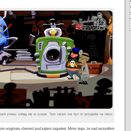
rnard znowu cofają się w czasie. Tym razem ma być to przygoda na nieco
om oryginału również pod kątem zagadek. Mimo tego, że nad wszystkim