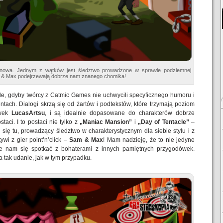
zyznowa. Jednym z wątków jest śledztwo prowadzone w sprawie podziemnej
Sam & Max podejrzewają dobrze nam znanego chomika!
le, gdyby twórcy z Catmic Games nie uchwycili specyficznego humoru i
entach. Dialogi skrzą się od żartów i podtekstów, które trzymają poziom
ówek
LucasArtsu
, i są idealnie dopasowane do charakterów dobrze
taci. I to postaci nie tylko z
„Maniac Mansion”
i
„Day of Tentacle”
–
się tu, prowadzący śledztwo w charakterystycznym dla siebie stylu i z
ywi z gier point’n’click –
Sam & Max
! Mam nadzieję, że to nie jedyne
ie nam się spotkać z bohaterami z innych pamiętnych przygodówek.
a tak udanie, jak w tym przypadku.