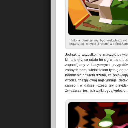
Historia okazuje się być wielopłaszc
organizacji, o bycie „kretem” w której 
Jednak to wszystko nie znaczyło by wie
klimatu gry, co udało im się w stu proc
zapamiętany z klasycznych przygod
znanych nam, wielbicielom tych gier, pos
nadmienić bowiem trzeba, że pojawiają 
wrodzą finezją dwaj najsłynniejsi detekt
cameo i w dalszej części gry przyjdz
Zwłaszcza, jeśli ich wątki będą wplecion