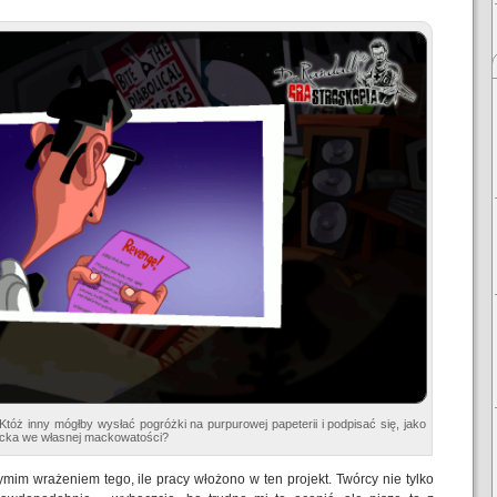
Któż inny mógłby wysłać pogróżki na purpurowej papeterii i podpisać się, jako
acka we własnej mackowatości?
ymim wrażeniem tego, ile pracy włożono w ten projekt. Twórcy nie tylko