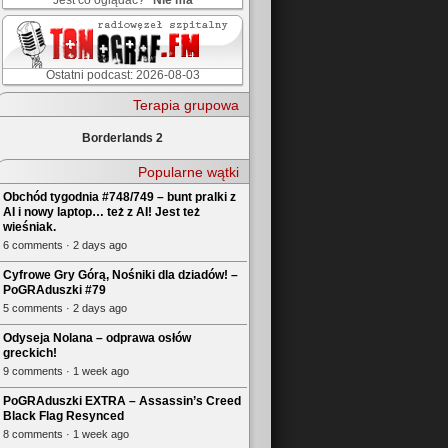
Jest co oglądać?
Nie ma
Ostatni podcast: 2026-08-03
Terapia grupowa
Borderlands 2
Popularne wątki
Obchód tygodnia #748/749 – bunt pralki z
AI i nowy laptop… też z AI! Jest też
wieśniak.
6 comments · 2 days ago
Cyfrowe Gry Górą, Nośniki dla dziadów! –
PoGRAduszki #79
5 comments · 2 days ago
Odyseja Nolana – odprawa osłów
greckich!
9 comments · 1 week ago
PoGRAduszki EXTRA – Assassin’s Creed
Black Flag Resynced
8 comments · 1 week ago