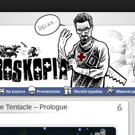
Na kozetce
Prosektorium
Obchód tygodnia
Wiwisekcj
 – Witold Makowiecki: „Przygody Meliklesa Greka” / „Diossos”
Obchód tygodnia #334
»
e Tentacle – Prologue