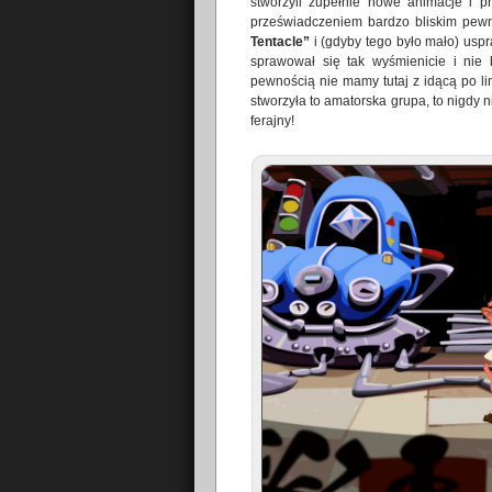
stworzyli zupełnie nowe animacje i p
przeświadczeniem bardzo bliskim pewno
Tentacle”
i (gdyby tego było mało) uspr
sprawował się tak wyśmienicie i nie
pewnością nie mamy tutaj z idącą po li
stworzyła to amatorska grupa, to nigdy ni
ferajny!