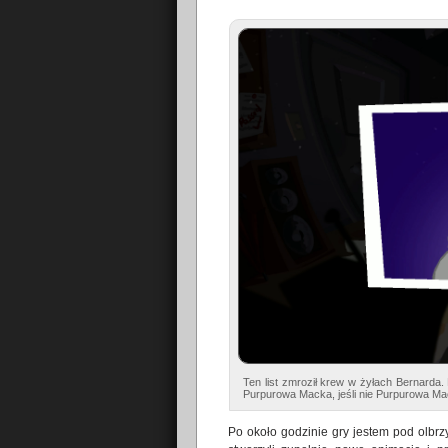
Ten list zmroził krew w żyłach Bernarda. 
Purpurowa Macka, jeśli nie Purpurowa M
Po około godzinie gry jestem pod olbrz