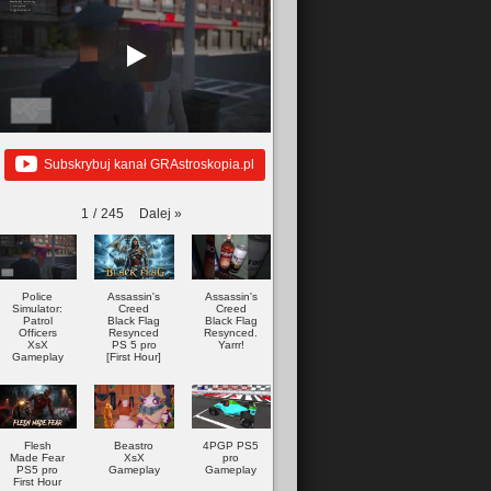
Subskrybuj kanał GRAstroskopia.pl
Dalej
»
1
/
245
Police
Assassin's
Assassin's
Simulator:
Creed
Creed
Patrol
Black Flag
Black Flag
Officers
Resynced
Resynced.
XsX
PS 5 pro
Yarrr!
Gameplay
[First Hour]
Flesh
Beastro
4PGP PS5
Made Fear
XsX
pro
PS5 pro
Gameplay
Gameplay
First Hour