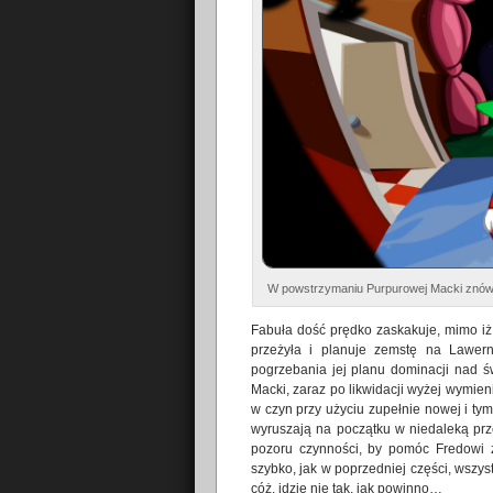
W powstrzymaniu Purpurowej Macki znów
Fabuła dość prędko zaskakuje, mimo iż
przeżyła i planuje zemstę na Lawerne
pogrzebania jej planu dominacji nad 
Macki, zaraz po likwidacji wyżej wymie
w czyn przy użyciu zupełnie nowej i t
wyruszają na początku w niedaleką prze
pozoru czynności, by pomóc Fredowi z
szybko, jak w poprzedniej części, wszyst
cóż, idzie nie tak, jak powinno…