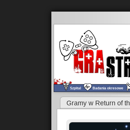
Szpital
Badania okresowe
«
Tomograf – Z Zakurzonej Szpitalnej Biblioteki #7
Gramy w Return of th