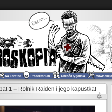
Na kozetce
Prosektorium
Obchód tygodnia
Wiwisekcj
Obchód tygodnia #603 – Konkurs!
»
t 1 – Rolnik Raiden i jego kapustka!