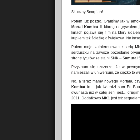
Skoczny Scorpion!
Potem już poszło. Graliśmy jak w amo
Mortal Kombat II
, którego ogrywałem 
kinach pojawił się film na który udał
kupiłem też ścieżkę dźwiękową. Na kase
Potem moje zainteresowanie serią MK
serduszku na zawsze pozostanie orygi
stronę tytułów ze stajni SNK –
Samurai 
Przyznam się szczerze, że w pewny
namieszali w uniwersum, że ciężko to w
No, a teraz mamy nowego Mortala, czy
Kombat
to – jak twierdzi sam Ed Boo
dwunasta już w całej serii jest… drugi
2011. Dodatkowo
MK1
jest też sequele