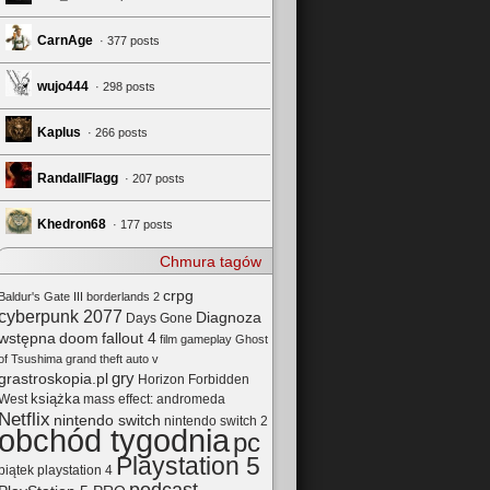
CarnAge
· 377 posts
wujo444
· 298 posts
Kaplus
· 266 posts
RandallFlagg
· 207 posts
Khedron68
· 177 posts
Chmura tagów
crpg
Baldur's Gate III
borderlands 2
cyberpunk 2077
Diagnoza
Days Gone
wstępna
doom
fallout 4
film
gameplay
Ghost
of Tsushima
grand theft auto v
gry
grastroskopia.pl
Horizon Forbidden
książka
mass effect: andromeda
West
Netflix
nintendo switch
nintendo switch 2
obchód tygodnia
pc
Playstation 5
playstation 4
piątek