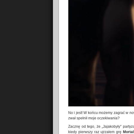
No i jest! W końcu możemy zagrać w 
zwał spełnił moje oczekiwania?
Zacznę od tego, że „Jajakobyły” party
kiedy pierwszy raz ujrzałem grę
Morta