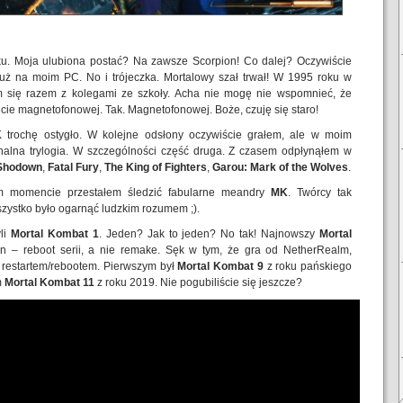
ku. Moja ulubiona postać? Na zawsze Scorpion! Co dalej? Oczywiście
już na moim PC. No i trójeczka. Mortalowy szał trwał! W 1995 roku w
em się razem z kolegami ze szkoły. Acha nie mogę nie wspomnieć, że
cie magnetofonowej. Tak. Magnetofonowej. Boże, czuję się staro!
 trochę ostygło. W kolejne odsłony oczywiście grałem, ale w moim
nalna trylogia. W szczególności część druga. Z czasem odpłynąłem w
Shodown
,
Fatal Fury
,
The
King of Fighters
,
Garou: Mark of the Wolves
.
m momencie przestałem śledzić fabularne meandry
MK
. Twórcy tak
szystko było ogarnąć ludzkim rozumem ;).
li
Mortal Kombat 1
. Jeden? Jak to jeden? No tak! Najnowszy
Mortal
n – reboot serii, a nie remake. Sęk w tym, że gra od NetherRealm,
m restartem/rebootem. Pierwszym był
Mortal Kombat 9
z roku pańskiego
m
Mortal Kombat 11
z roku 2019. Nie pogubiliście się jeszcze?