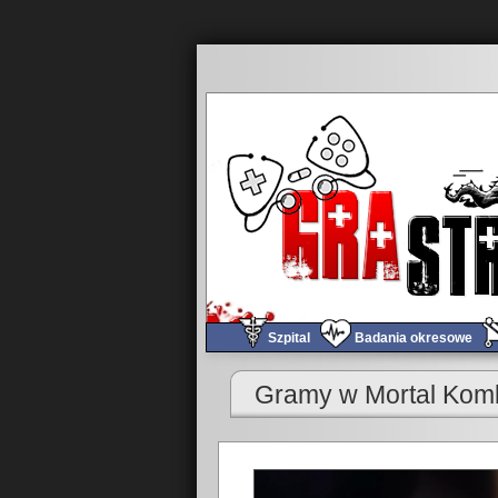
Szpital
Badania okresowe
«
Obchód tygodnia #602
Gramy w Mortal Komba