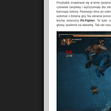
Przybytek znajdował się w kinie (jedy
człowiek cierpliwy i wyrozumiały dla 
kanciapy żetony. Pewnego dnia po szkol
automat z dziwną grą. Na ekranie porusz
trochę śmieszny
Pit-Fighter
. To było 
głowy, spalenie na skwarkę. Tak oto nas