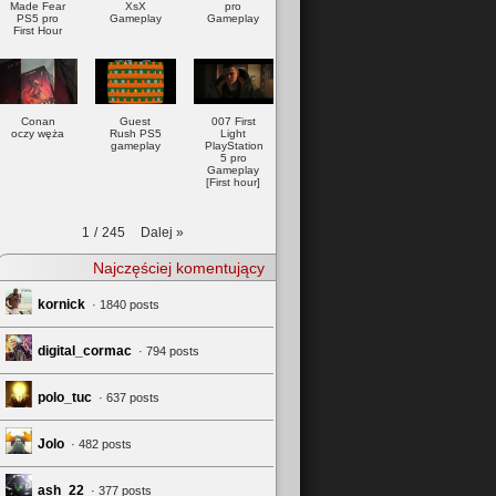
Made Fear
XsX
pro
PS5 pro
Gameplay
Gameplay
First Hour
Conan
Guest
007 First
oczy węża
Rush PS5
Light
gameplay
PlayStation
5 pro
Gameplay
[First hour]
Dalej
»
1
/
245
Najczęściej komentujący
kornick
· 1840 posts
digital_cormac
· 794 posts
polo_tuc
· 637 posts
Jolo
· 482 posts
ash_22
· 377 posts