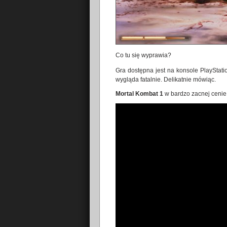
Co tu się wyprawia?
Gra dostępna jest na konsole PlayStati
wygląda fatalnie. Delikatnie mówiąc.
Mortal Kombat 1
w bardzo zacnej ceni