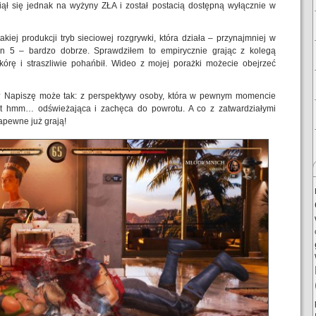
ł się jednak na wyżyny ZŁA i został postacią dostępną wyłącznie w
ej produkcji tryb sieciowej rozgrywki, która działa – przynajmniej w
on 5 – bardzo dobrze. Sprawdziłem to empirycznie grając z kolegą
skórę i straszliwie pohańbił. Wideo z mojej porażki możecie obejrzeć
? Napiszę może tak: z perspektywy osoby, która w pewnym momencie
t hmm… odświeżająca i zachęca do powrotu. A co z zatwardziałymi
apewne już grają!