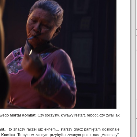
nowego
Mortal Kombat
. Czy soczysty, krwawy restart, reboot, czy zwał jak
zant… to znaczy raczej już ekhem… starszy gracz pamiętam doskonale
l Kombat
. To było w zacnym przybytku zwanym przez nas „Automaty”.