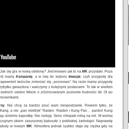
. Jak się gra w nową odsłonę? Jest krwawo jak to na
MK
przystało. Poza
ent) mamy
Kampanię
, a w niej do wyboru
Inwazje
, czyli przygodę dla
 zapewnień twórców zmieniać się „sezonowo”. Na razie mamy przygodę
ybytku gwiazdora i walczymy z kolejnymi postaciami. To tak w wielkim
przednich odsłon Wieże o zróżnicowanym poziomie trudności itd. Ot po
zeciwnikami.
rny
. Nie chcę za bardzo psuć wam niespodzianki. Powiem tylko, że
 Kang, a nie „pan elektryk” Raiden. Raiden i Kung Pao… pardon Kung
c dzielnie kapustkę. Nie żartuję. Serio chłopaki robią na roli. W wolnej
 czujnym okiem zasuszonej babuszki z pobliskiej żarłodajni. Naprawdę
e fabuły w nowym
MK
. Atmosfera jednak szybko staje się ciężka gdy na