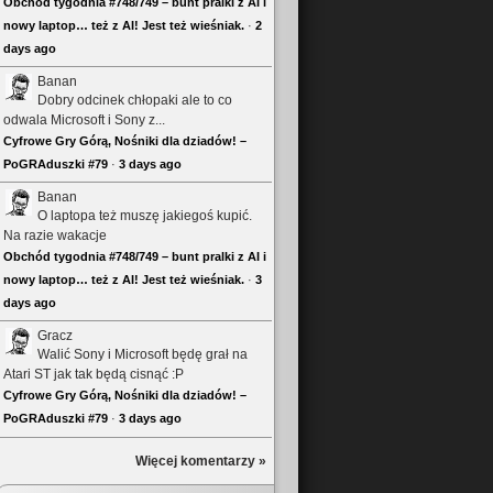
Obchód tygodnia #748/749 – bunt pralki z AI i
nowy laptop… też z AI! Jest też wieśniak.
·
2
days ago
Banan
Dobry odcinek chłopaki ale to co
odwala Microsoft i Sony z...
Cyfrowe Gry Górą, Nośniki dla dziadów! –
PoGRAduszki #79
·
3 days ago
Banan
O laptopa też muszę jakiegoś kupić.
Na razie wakacje
Obchód tygodnia #748/749 – bunt pralki z AI i
nowy laptop… też z AI! Jest też wieśniak.
·
3
days ago
Gracz
Walić Sony i Microsoft będę grał na
Atari ST jak tak będą cisnąć :P
Cyfrowe Gry Górą, Nośniki dla dziadów! –
PoGRAduszki #79
·
3 days ago
Więcej komentarzy »