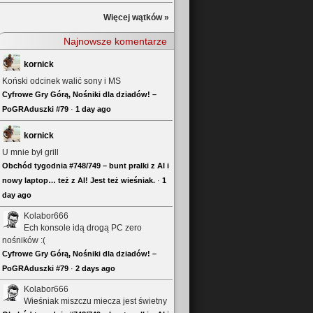
Więcej wątków »
Najnowsze komentarze
kornick
Koński odcinek walić sony i MS
Cyfrowe Gry Górą, Nośniki dla dziadów! –
PoGRAduszki #79
·
1 day ago
kornick
U mnie był grill
Obchód tygodnia #748/749 – bunt pralki z AI i
nowy laptop… też z AI! Jest też wieśniak.
·
1
day ago
Kolabor666
Ech konsole idą drogą PC zero
nośników :(
Cyfrowe Gry Górą, Nośniki dla dziadów! –
PoGRAduszki #79
·
2 days ago
Kolabor666
Wieśniak miszczu miecza jest świetny