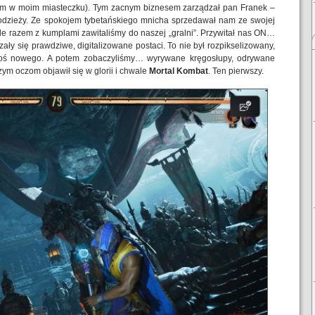
nym w moim miasteczku). Tym zacnym biznesem zarządzał pan Franek –
młodzieży. Ze spokojem tybetańskiego mnicha sprzedawał nam ze swojej
e razem z kumplami zawitaliśmy do naszej „gralni”. Przywitał nas ON…
ały się prawdziwe, digitalizowane postaci. To nie był rozpikselizowany,
coś nowego. A potem zobaczyliśmy… wyrywane kręgosłupy, odrywane
zym oczom objawił się w glorii i chwale
Mortal Kombat
. Ten pierwszy.