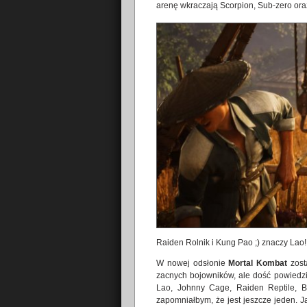
arenę wkraczają Scorpion, Sub-zero oraz
Raiden Rolnik i Kung Pao ;) znaczy Lao!
W nowej odsłonie
Mortal Kombat
zost
zacnych bojowników, ale dość powiedzi
Lao, Johnny Cage, Raiden Reptile, B
zapomniałbym, że jest jeszcze jeden. 