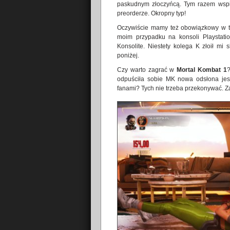
paskudnym złoczyńcą. Tym razem wspią
preorderze. Okropny typ!
Oczywiście mamy też obowiązkowy w taki
moim przypadku na konsoli Playstati
Konsolite. Niestety kolega K złoił mi 
poniżej.
Czy warto zagrać w
Mortal Kombat 1
odpuściła sobie MK nowa odsłona jes
fanami? Tych nie trzeba przekonywać. Z