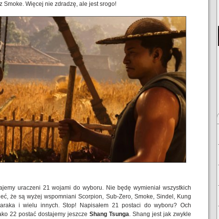
 Smoke. Więcej nie zdradzę, ale jest srogo!
ajemy uraczeni 21 wojami do wyboru. Nie będę wymieniał wszystkich
eć, że są wyżej wspomniani Scorpion, Sub-Zero, Smoke, Sindel, Kung
araka i wielu innych. Stop! Napisałem 21 postaci do wyboru? Och
Jako 22 postać dostajemy jeszcze
Shang Tsunga
. Shang jest jak zwykle