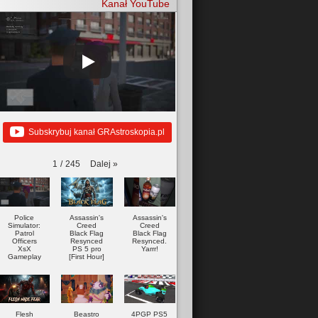
Kanał YouTube
Subskrybuj kanał GRAstroskopia.pl
Dalej
»
1
/
245
Police
Assassin's
Assassin's
Simulator:
Creed
Creed
Patrol
Black Flag
Black Flag
Officers
Resynced
Resynced.
XsX
PS 5 pro
Yarrr!
Gameplay
[First Hour]
Flesh
Beastro
4PGP PS5