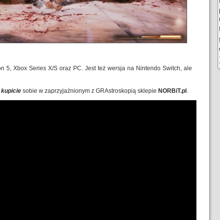
on 5, Xbox Series X/S oraz PC. Jest też wersja na Nintendo Switch, ale
e
kupicie
sobie w zaprzyjaźnionym z GRAstroskopią sklepie
NORBiT.pl
.