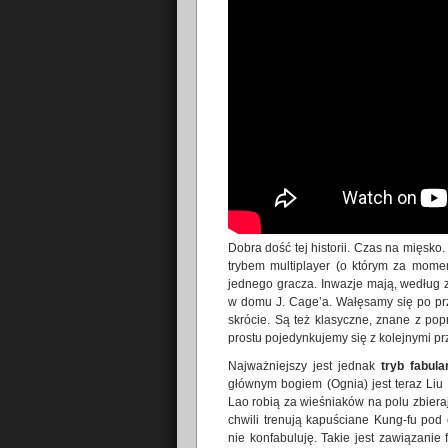
Dobra dość tej historii. Czas na mięsko
trybem multiplayer (o którym za mom
jednego gracza. Inwazje mają, według
w domu J. Cage’a. Wałęsamy się po prz
skrócie. Są też klasyczne, znane z po
prostu pojedynkujemy się z kolejnymi pr
Najważniejszy jest jednak
tryb fabula
głównym bogiem (Ognia) jest teraz Liu
Lao robią za wieśniaków na polu zbierają
chwili trenują kapuściane Kung-fu pod
nie konfabuluję. Takie jest zawiązani