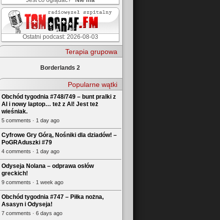
Jest co oglądać?
Nie ma
Ostatni podcast: 2026-08-03
Terapia grupowa
Borderlands 2
Popularne wątki
Obchód tygodnia #748/749 – bunt pralki z
AI i nowy laptop… też z AI! Jest też
wieśniak.
5 comments · 1 day ago
Cyfrowe Gry Górą, Nośniki dla dziadów! –
PoGRAduszki #79
4 comments · 1 day ago
Odyseja Nolana – odprawa osłów
greckich!
9 comments · 1 week ago
Obchód tygodnia #747 – Piłka nożna,
Asasyn i Odyseja!
7 comments · 6 days ago