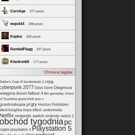
CarnAge
· 377 posts
wujo444
· 298 posts
Kaplus
· 266 posts
RandallFlagg
· 207 posts
Khedron68
· 177 posts
Chmura tagów
crpg
Baldur's Gate III
borderlands 2
cyberpunk 2077
Diagnoza
Days Gone
wstępna
doom
fallout 4
film
gameplay
Ghost
of Tsushima
grand theft auto v
gry
grastroskopia.pl
Horizon Forbidden
książka
mass effect: andromeda
West
Netflix
nintendo switch
nintendo switch 2
obchód tygodnia
pc
Playstation 5
playstation 4
piątek