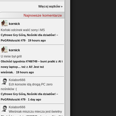
Więcej wątków »
Najnowsze komentarze
kornick
Koński odcinek walić sony i MS
Cyfrowe Gry Górą, Nośniki dla dziadów! –
PoGRAduszki #79
·
19 hours ago
kornick
U mnie był grill
Obchód tygodnia #748/749 – bunt pralki z AI i
nowy laptop… też z AI! Jest też
wieśniak.
·
19 hours ago
Kolabor666
Ech konsole idą drogą PC zero
nośników :(
Cyfrowe Gry Górą, Nośniki dla dziadów! –
PoGRAduszki #79
·
1 day ago
Kolabor666
Wieśniak miszczu miecza jest świetny