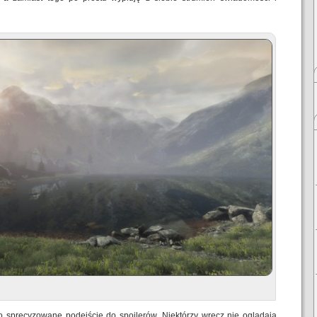
 sprecyzowane podejście do spoilerów. Niektórzy wręcz nie oglądają