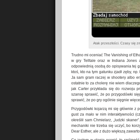
Atak przeszłości. Czasy się zm
Trudno mi oceniać The Vanishing of Eth
w gry Telltale oraz w Indiana Jones a
odpowiednią osobą do opisywania tej gr
ktoś, kto na tym gatunku zjadł zęby, n
Ja sam gram raczej w shootery albo er
ostatnie to za cholerę nie wiem dlaczeg
jak Carter przykłada się do rozwoju 
szansę sprawić, że po przygodówki sięgn
sprawić, że po gry ogólnie sięgnie więcej
Przygodówki kojarzą mi się głównie z p
gust za mało w nim interaktywności (czy
określił sam Chmielarz, „ludzki skane
mechaniki nie trzeba się uczyć, bo korzy
Dear Esther, ale z dużo większą zawarto