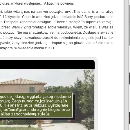
o grze, w której występuje… A figę, nie powiem.
i, jakie witają nas na samym początku gry: „This game is a narrative
. I faktycznie. Chcecie wiedzieć gdzie dokładnie iść? Sorry, postacie nie
 a Prospero zapomniał nawigacji. Chcecie mapę? To łapcie za kartkę i
 przed Wami? Zinterpretujcie sobie wierszyk. Wiem, że wielu z Was za
a to poczuć. Nie ma znaczników, nie ma podpowiedzi. Dostajecie świetnie
 oczy, uszy i zawartość czaszki do rozkminienia co gdzie jest i co jak
ywiste, żeby siedzieć godzinę i drapać się po głowie, ale też nie ma tu
 jakby grał w składanie mebla z IKEI.