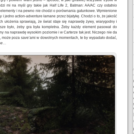
 gry i powiem Wam jedno – sposób, w jaki (prawie) wszystkie trybiki w
zi mi na myśl gry takie jak Half Life 2, Batman: AA/AC czy ostatnio
e elementy i na pewno nie chodzi o porównania gatunkowe. Wymienione
y i jedno action-adventure łamane przez bijatykę. Chodzi o to, że jakość
ich ułożenia sprawiają, że świat staje się naprawdę żywy, wiarygodny i
sze było, żeby gra była kompletna. Żeby każdy element pasował do
ny na naprawdę wysokim poziomie i w Carterze tak jest. Niczego nie da
 No, może poza save’ami w dowolnych momentach, te by wypadało dodać,
se
…