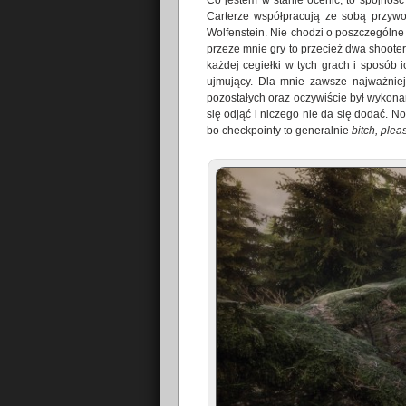
Co jestem w stanie ocenić, to spójność
Carterze współpracują ze sobą przywod
Wolfenstein. Nie chodzi o poszczególn
przeze mnie gry to przecież dwa shooter
każdej cegiełki w tych grach i sposób 
ujmujący. Dla mnie zawsze najważniej
pozostałych oraz oczywiście był wykona
się odjąć i niczego nie da się dodać.
bo checkpointy to generalnie
bitch, plea