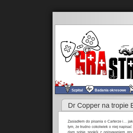
Szpital
Badania okresowe
«
Obchód tygodnia #138
Dr Copper na tropie 
Zasiadłem do pisania o Carterze i… jak
tym, że trudno cokolwiek o niej napisać
dam sobie spokój z opisywaniem gry, 