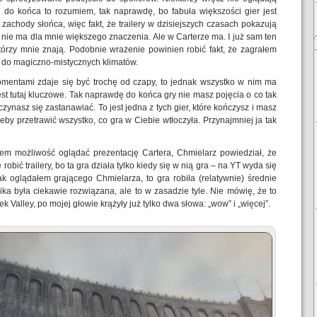
ie do końca to rozumiem, tak naprawdę, bo fabuła większości gier jest
zachody słońca, więc fakt, że trailery w dzisiejszych czasach pokazują
nie ma dla mnie większego znaczenia. Ale w Carterze ma. I już sam ten
którzy mnie znają. Podobnie wrażenie powinien robić fakt, że zagrałem
do magiczno-mistycznych klimatów.
omentami zdaje się być trochę od czapy, to jednak wszystko w nim ma
st tutaj kluczowe. Tak naprawdę do końca gry nie masz pojęcia o co tak
zynasz się zastanawiać. To jest jedna z tych gier, które kończysz i masz
żeby przetrawić wszystko, co gra w Ciebie wtłoczyła. Przynajmniej ja tak
em możliwość oglądać prezentację Cartera, Chmielarz powiedział, że
robić trailery, bo ta gra działa tylko kiedy się w nią gra – na YT wyda się
Jak oglądałem grającego Chmielarza, to gra robiła (relatywnie) średnie
ka była ciekawie rozwiązana, ale to w zasadzie tyle. Nie mówię, że to
 Valley, po mojej głowie krążyły już tylko dwa słowa: „wow” i „więcej”.