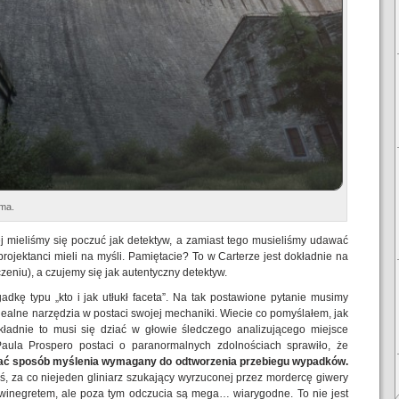
ama.
ej mieliśmy się poczuć jak detektyw, a zamiast tego musieliśmy udawać
ojektanci mieli na myśli. Pamiętacie? To w Carterze jest dokładnie na
eniu), a czujemy się jak autentyczny detektyw.
kę typu „kto i jak utłukł faceta”. Na tak postawione pytanie musimy
dealne narzędzia w postaci swojej mechaniki. Wiecie co pomyślałem, jak
kładnie to musi się dziać w głowie śledczego analizującego miejsce
 Paula Prospero postaci o paranormalnych zdolnościach sprawiło, że
wać sposób myślenia wymagany do odtworzenia przebiegu wypadków.
, za co niejeden gliniarz szukający wyrzuconej przez mordercę giwery
ić winegretem, ale poza tym odczucia są mega… wiarygodne. To nie jest