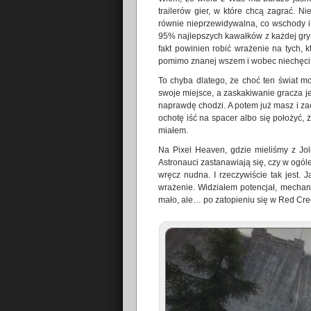
trailerów gier, w które chcą zagrać. N
równie nieprzewidywalna, co wschody i 
95% najlepszych kawałków z każdej gry 
fakt powinien robić wrażenie na tych, 
pomimo znanej wszem i wobec niechęci 
To chyba dlatego, że choć ten świat m
swoje miejsce, a zaskakiwanie gracza je
naprawdę chodzi. A potem już masz i zac
ochotę iść na spacer albo się położyć, 
miałem.
Na Pixel Heaven, gdzie mieliśmy z Jol
Astronauci zastanawiają się, czy w ogóle 
wręcz nudna. I rzeczywiście tak jest. 
wrażenie. Widziałem potencjał, mechani
mało, ale… po zatopieniu się w Red Creek