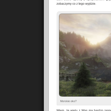
zobaczymy co z tego wyjdzie.
Morskie oko?
Wiem, że wielu z Was ma bardzo jasno