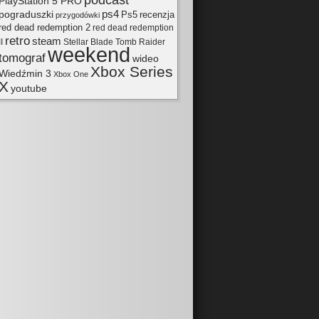
podcast
PlayStation 5 PRO
pograduszki
ps4
Ps5
recenzja
przygodówki
red dead redemption 2
red dead redemption
retro
steam
II
Tomb Raider
Stellar Blade
weekend
tomograf
wideo
Xbox Series
Wiedźmin 3
Xbox One
X
youtube