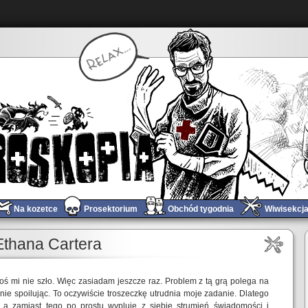
Na kozetce
Prosektorium
Obchód tygodnia
Wiwisekcj
Obchód tygodnia #139
»
Ethana Cartera
oś mi nie szło. Więc zasiadam jeszcze raz. Problem z tą grą polega na
 nie spoilując. To oczywiście troszeczkę utrudnia moje zadanie. Dlatego
a zamiast tego po prostu wypluję z siebie strumień świadomości i