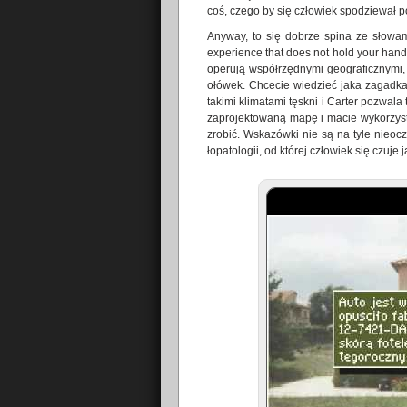
coś, czego by się człowiek spodziewał p
Anyway, to się dobrze spina ze słowam
experience that does not hold your hand”
operują współrzędnymi geograficznymi,
ołówek. Chcecie wiedzieć jaka zagadka
takimi klimatami tęskni i Carter pozwal
zaprojektowaną mapę i macie wykorzystać
zrobić. Wskazówki nie są na tyle nieocz
łopatologii, od której człowiek się czuje