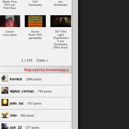
Made Fear
XsX
pro
PS5 pro
Gameplay
Gameplay
First Hour
Conan
Guest
007 First
oczy węża
Rush PS5
Light
gameplay
PlayStation
5 pro
Gameplay
[First hour]
Dalej
»
1
/
245
Najczęściej komentujący
kornick
· 1840 posts
digital_cormac
· 794 posts
polo_tuc
· 637 posts
Jolo
· 482 posts
ash_22
· 377 posts