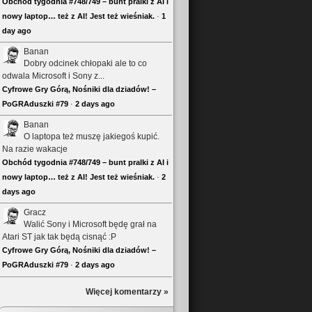
Obchód tygodnia #748/749 – bunt pralki z AI i
nowy laptop… też z AI! Jest też wieśniak.
·
1
day ago
Banan
Dobry odcinek chłopaki ale to co
odwala Microsoft i Sony z...
Cyfrowe Gry Górą, Nośniki dla dziadów! –
PoGRAduszki #79
·
2 days ago
Banan
O laptopa też muszę jakiegoś kupić.
Na razie wakacje
Obchód tygodnia #748/749 – bunt pralki z AI i
nowy laptop… też z AI! Jest też wieśniak.
·
2
days ago
Gracz
Walić Sony i Microsoft będę grał na
Atari ST jak tak będą cisnąć :P
Cyfrowe Gry Górą, Nośniki dla dziadów! –
PoGRAduszki #79
·
2 days ago
Więcej komentarzy »