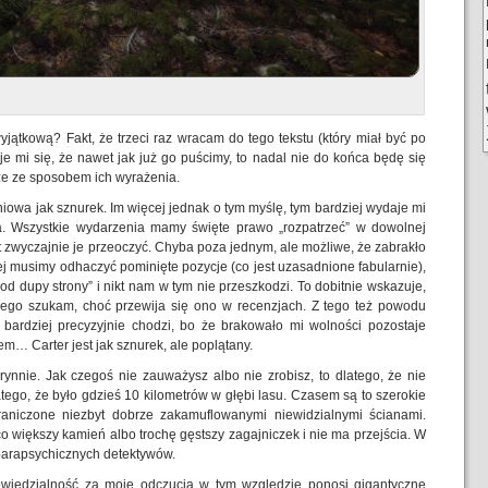
yjątkową? Fakt, że trzeci raz wracam do tego tekstu (który miał być po
je mi się, że nawet jak już go puścimy, to nadal nie do końca będę się
e ze sposobem ich wyrażenia.
liniowa jak sznurek. Im więcej jednak o tym myślę, tym bardziej wydaje mi
wa. Wszystkie wydarzenia mamy święte prawo „rozpatrzeć” w dowolnej
 zwyczajnie je przeoczyć. Chyba poza jednym, ale możliwe, że zabrakło
ej musimy odhaczyć pominięte pozycje (co jest uzasadnione fabularnie),
„od dupy strony” i nikt nam w tym nie przeszkodzi. To dobitnie wskazuje,
którego szukam, choć przewija się ono w recenzjach. Z tego też powodu
bardziej precyzyjnie chodzi, bo że brakowało mi wolności pozostaje
em… Carter jest jak sznurek, ale poplątany.
 rynnie. Jak czegoś nie zauważysz albo nie zrobisz, to dlatego, że nie
atego, że było gdzieś 10 kilometrów w głębi lasu. Czasem są to szerokie
graniczone niezbyt dobrze zakamuflowanymi niewidzialnymi ścianami.
o większy kamień albo trochę gęstszy zagajniczek i nie ma przejścia. W
parapsychicznych detektywów.
owiedzialność za moje odczucia w tym względzie ponosi gigantyczne