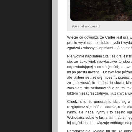
You shall not pass!!!
Wiecie co dowodzi, że Carter jest grą w
prostu wypluciem z siebie myśli) i wyda
zgadzał z własnymi opiniami… Albo moż
Pierwotnie napisałem tutaj, że gra jest 
się, że cokolwiek niewłaściwe to sło
odpowiadającej nam kolejności, a nawet
mi po prostu inwencji. Oczywiście późni
ale faktem jest, że grę możemy przejść 
że „liniowość”, to nie jest to słowo, 
zacząłem się zastanawiać o co mi tak 
faktem niezaprzeczalnym. I już chyba wi
Chodzi o to, że generalnie idzie się w
rozglądasz się dość dokładnie, a nie dl
rynny, ale nadal rynny i to często o
Wchodzisz sobie w las, a tam nagle niec
tej części lasu obowiązuje embargo na 
Paradoksalnie, wydaje mi się, że odp