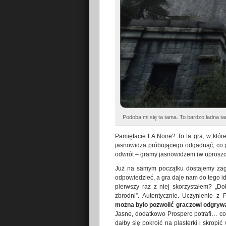
Podoba mi się ta tama. To bardzo ładna t
Pamiętacie LA Noire? To ta gra, w któr
jasnowidza próbującego odgadnąć, co pr
odwrót – gramy jasnowidzem (w uproszcz
Już na samym początku dostajemy zagad
odpowiedzieć, a gra daje nam do tego i
pierwszy raz z niej skorzystałem? „Do
zbrodni”. Autentycznie. Uczynienie z
można było pozwolić graczowi odgry
Jasne, dodatkowo Prospero potrafi… coś
dałby się pokroić na plasterki i skrop