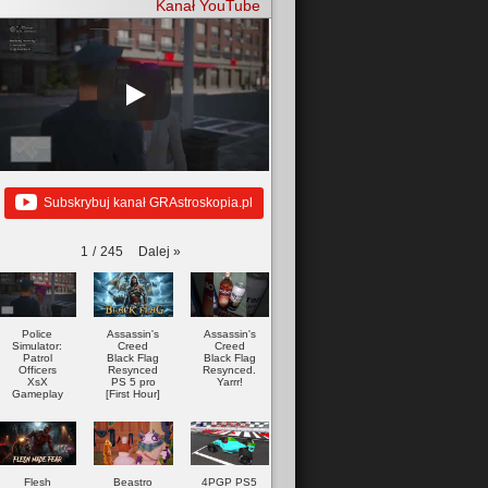
Kanał YouTube
Subskrybuj kanał GRAstroskopia.pl
Dalej
»
1
/
245
Police
Assassin's
Assassin's
Simulator:
Creed
Creed
Patrol
Black Flag
Black Flag
Officers
Resynced
Resynced.
XsX
PS 5 pro
Yarrr!
Gameplay
[First Hour]
Flesh
Beastro
4PGP PS5