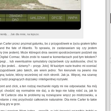
ieniły… Jak dla mnie, na lepsze.
an Carter przez pryzmat gatunku, bo z przygodówek w życiu grałem tylko
nd the fate of Atlantis. To sprawia, że zastanawiam się czy jestem
y (nie jestem). Może któregoś dnia swoimi spostrzeżeniami podzieli się
p. Digital Cormac. Może zrobi to nawet w komentarzach pod tym tekstem?
pegi… lub ewentualnie symulatory ciężarówek czy autobusów, choć to
o [bo jesteś… dziwny? – przyp. Jolo]. W każdym razie trudno mi oceniać
przygodówek jako takich, ale wiem jedno: Ten kierunek na pewno ma
ą ludzie, którzy wcześniej od nich stronili. Jak ja. Więcej, ma szansę
 ludzi pragnących dojrzałej i inteligentnej rozrywki.
oint and click, a ten rodzaj mechaniki nigdy mi nie odpowiadał. Na mój
t. chodzić się normalnie nie da), a do tego nie lubię robić za, jak to
r”. W Carterze oba te problemy są rozwiązane wręcz po mistrzowsku, a
stanie z niej przychodzi całkowicie naturalnie. Dla mnie Carter to takie
ścią gry w grze.