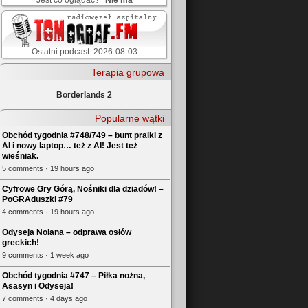
Jest co oglądać?
Nie ma
Ostatni podcast: 2026-08-03
Terapia grupowa
Borderlands 2
Popularne wątki
Obchód tygodnia #748/749 – bunt pralki z
AI i nowy laptop… też z AI! Jest też
wieśniak.
5 comments · 19 hours ago
Cyfrowe Gry Górą, Nośniki dla dziadów! –
PoGRAduszki #79
4 comments · 19 hours ago
Odyseja Nolana – odprawa osłów
greckich!
9 comments · 1 week ago
Obchód tygodnia #747 – Piłka nożna,
Asasyn i Odyseja!
7 comments · 4 days ago