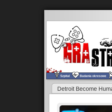
Szpital
Badania okresowe
«
Obchód tygodnia #320
Detroit Become Huma