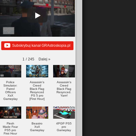
Subskrybuj kanał GRAstroskopia.pl
Dalej
»
1
/
245
Police
Assassin's
Assassin's
Simulator:
Creed
Creed
Patrol
Black Flag
Black Flag
Officers
Resynced
Resynced.
XsX
PS 5 pro
Yarrr!
Gameplay
[First Hour]
Flesh
Beastro
4PGP PS5
Made Fear
XsX
pro
PS5 pro
Gameplay
Gameplay
First Hour