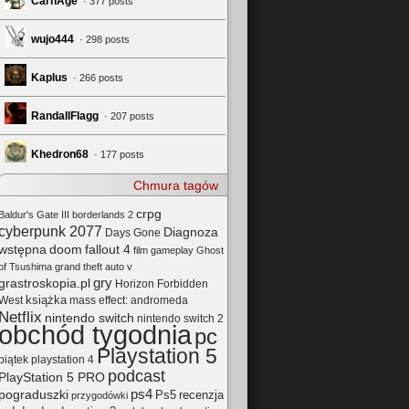
CarnAge
· 377 posts
wujo444
· 298 posts
Kaplus
· 266 posts
RandallFlagg
· 207 posts
Khedron68
· 177 posts
Chmura tagów
crpg
Baldur's Gate III
borderlands 2
cyberpunk 2077
Diagnoza
Days Gone
wstępna
doom
fallout 4
film
gameplay
Ghost
of Tsushima
grand theft auto v
gry
grastroskopia.pl
Horizon Forbidden
książka
mass effect: andromeda
West
Netflix
nintendo switch
nintendo switch 2
obchód tygodnia
pc
Playstation 5
playstation 4
piątek
podcast
PlayStation 5 PRO
pograduszki
ps4
Ps5
recenzja
przygodówki