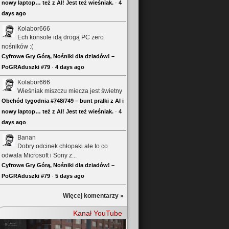
nowy laptop… też z AI! Jest też wieśniak.
·
4
days ago
Kolabor666
Ech konsole idą drogą PC zero
nośników :(
Cyfrowe Gry Górą, Nośniki dla dziadów! –
PoGRAduszki #79
·
4 days ago
Kolabor666
Wieśniak miszczu miecza jest świetny
Obchód tygodnia #748/749 – bunt pralki z AI i
nowy laptop… też z AI! Jest też wieśniak.
·
4
days ago
Banan
Dobry odcinek chłopaki ale to co
odwala Microsoft i Sony z...
Cyfrowe Gry Górą, Nośniki dla dziadów! –
PoGRAduszki #79
·
5 days ago
Więcej komentarzy »
Kanał YouTube