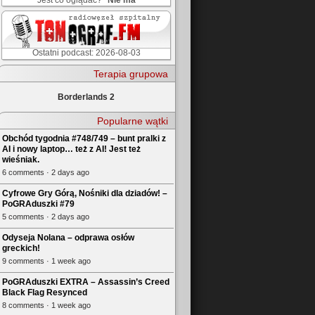
Jest co oglądać?
Nie ma
Ostatni podcast: 2026-08-03
Terapia grupowa
Borderlands 2
Popularne wątki
Obchód tygodnia #748/749 – bunt pralki z
AI i nowy laptop… też z AI! Jest też
wieśniak.
6 comments · 2 days ago
Cyfrowe Gry Górą, Nośniki dla dziadów! –
PoGRAduszki #79
5 comments · 2 days ago
Odyseja Nolana – odprawa osłów
greckich!
9 comments · 1 week ago
PoGRAduszki EXTRA – Assassin’s Creed
Black Flag Resynced
8 comments · 1 week ago