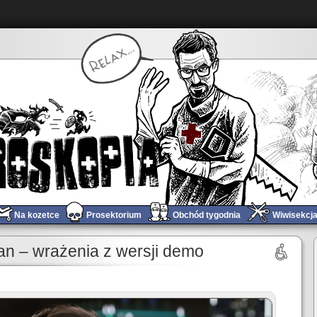
Na kozetce
Prosektorium
Obchód tygodnia
Wiwisekcj
Obchód tygodnia #321
»
n – wrażenia z wersji demo