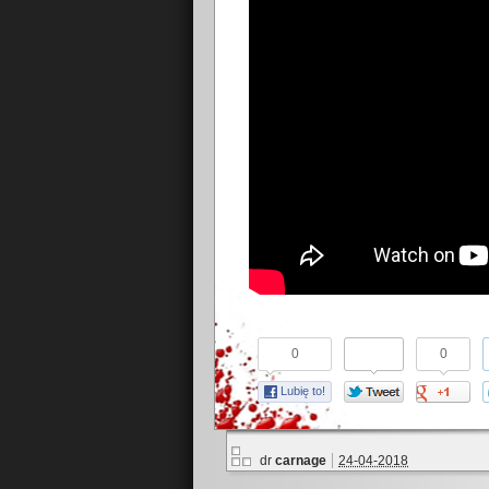
0
0
Lubię to!
dr
carnage
24-04-2018