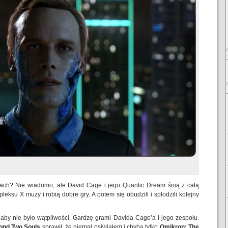
cach? Nie wiadomo, ale David Cage i jego Quantic Dream śnią z całą
ksu X muzy i robią dobre gry. A potem się obudzili i spłodzili kolejny
aby nie było wątpliwości. Gardzę grami Davida Cage’a i jego zespołu.
ond Two Souls
sprawił, że niemal osiwiałem i chyba tylko
Omikron: The