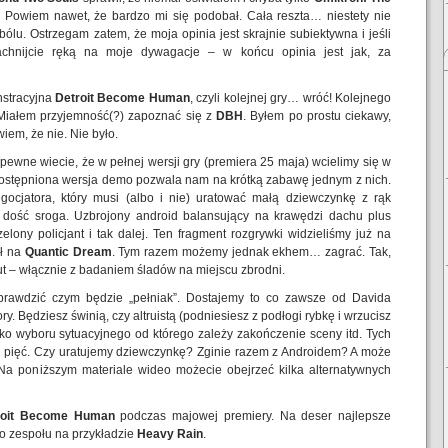
 Powiem nawet, że bardzo mi się podobał. Cała reszta… niestety nie
bólu. Ostrzegam zatem, że moja opinia jest skrajnie subiektywna i jeśli
achnijcie ręką na moje dywagacje – w końcu opinia jest jak, za
nstracyjna
Detroit Become Human
, czyli kolejnej gry… wróć! Kolejnego
 Miałem przyjemność(?) zapoznać się z
DBH
. Byłem po prostu ciekawy,
iem, że nie. Nie było.
zapewne wiecie, że w pełnej wersji gry (premiera 25 maja) wcielimy się w
. Udostępniona wersja demo pozwala nam na krótką zabawę jednym z nich.
ocjatora, który musi (albo i nie) uratować małą dziewczynkę z rąk
st dość sroga. Uzbrojony android balansujący na krawędzi dachu plus
zelony policjant i tak dalej. Ten fragment rozgrywki widzieliśmy już na
ył na
Quantic Dream
. Tym razem możemy jednak ekhem… zagrać. Tak,
nut – włącznie z badaniem śladów na miejscu zbrodni.
prawdzić czym będzie „pełniak”. Dostajemy to co zawsze od Davida
. Będziesz świnią, czy altruistą (podniesiesz z podłogi rybkę i wrzucisz
ko wyboru sytuacyjnego od którego zależy zakończenie sceny itd. Tych
myli pięć. Czy uratujemy dziewczynkę? Zginie razem z Androidem? A może
Na poniższym materiale wideo możecie obejrzeć kilka alternatywnych
roit Become Human
podczas majowej premiery. Na deser najlepsze
o zespołu na przykładzie
Heavy Rain
.