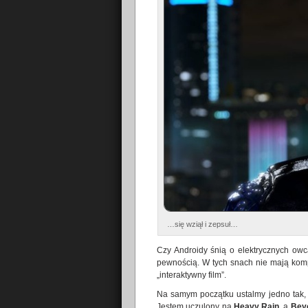
…się wziął i zepsuł…
Czy Androidy śnią o elektrycznych ow
pewnością. W tych snach nie mają komple
„interaktywny film”.
Na samym początku ustalmy jedno tak, 
Jestem uczulony na
Heavy Rain
, a
Bey