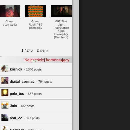
Conan
Guest
007 First
oczy węża
Rush PS5
Light
gameplay
PlayStation
5 pro
Gameplay
[First hour]
Dalej
»
1
/
245
Najczęściej komentujący
kornick
· 1840 posts
digital_cormac
· 794 posts
polo_tuc
· 637 posts
Jolo
· 482 posts
ash_22
· 377 posts