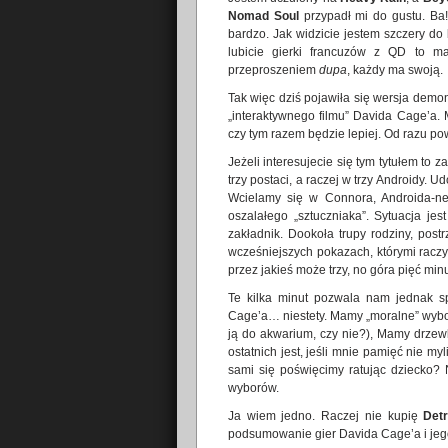
Nomad Soul
przypadł mi do gustu. Ba!
bardzo. Jak widzicie jestem szczery do 
lubicie gierki francuzów z QD to m
przeproszeniem
dupa
, każdy ma swoją.
Tak więc dziś pojawiła się wersja demo
„interaktywnego filmu” Davida Cage’a.
czy tym razem będzie lepiej. Od razu pow
Jeżeli interesujecie się tym tytułem to 
trzy postaci, a raczej w trzy Androidy
Wcielamy się w Connora, Androida-neg
oszalałego „sztuczniaka”. Sytuacja je
zakładnik. Dookoła trupy rodziny, postr
wcześniejszych pokazach, którymi racz
przez jakieś może trzy, no góra pięć mi
Te kilka minut pozwala nam jednak s
Cage’a… niestety. Mamy „moralne” wybory
ją do akwarium, czy nie?), Mamy drzew
ostatnich jest, jeśli mnie pamięć nie 
sami się poświęcimy ratując dziecko? 
wyborów.
Ja wiem jedno. Raczej nie kupię
Det
podsumowanie gier Davida Cage’a i jeg