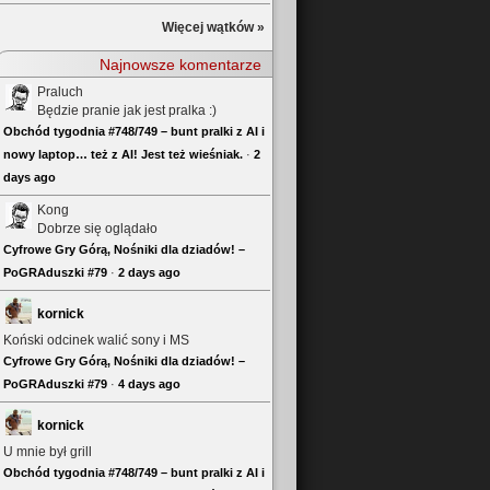
Więcej wątków »
Najnowsze komentarze
Praluch
Będzie pranie jak jest pralka :)
Obchód tygodnia #748/749 – bunt pralki z AI i
nowy laptop… też z AI! Jest też wieśniak.
·
2
days ago
Kong
Dobrze się oglądało
Cyfrowe Gry Górą, Nośniki dla dziadów! –
PoGRAduszki #79
·
2 days ago
kornick
Koński odcinek walić sony i MS
Cyfrowe Gry Górą, Nośniki dla dziadów! –
PoGRAduszki #79
·
4 days ago
kornick
U mnie był grill
Obchód tygodnia #748/749 – bunt pralki z AI i