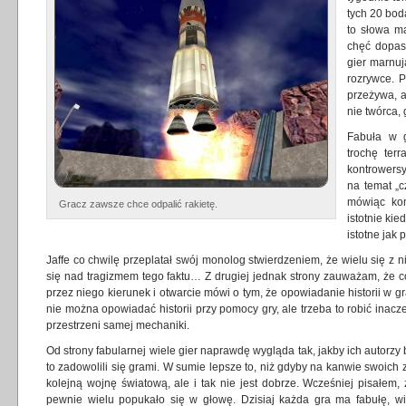
tych 20 bod
to słowa mą
chęć dopas
gier marnuj
rozrywce. P
przeżywa, a
nie twórca, 
Fabuła w g
trochę terr
kontrowersy
na temat „c
mówiąc kom
Gracz zawsze chce odpalić rakietę.
istotnie kie
istotne jak
Jaffe co chwilę przeplatał swój monolog stwierdzeniem, że wielu się z n
się nad tragizmem tego faktu… Z drugiej jednak strony zauważam, że c
przez niego kierunek i otwarcie mówi o tym, że opowiadanie historii w gra
nie można opowiadać historii przy pomocy gry, ale trzeba to robić inacz
przestrzeni samej mechaniki.
Od strony fabularnej wiele gier naprawdę wygląda tak, jakby ich autorzy ba
to zadowolili się grami. W sumie lepsze to, niż gdyby na kanwie swoich 
kolejną wojnę światową, ale i tak nie jest dobrze. Wcześniej pisałem, 
pewnie wielu popukało się w głowę. Dzisiaj każda gra ma fabułę, wi