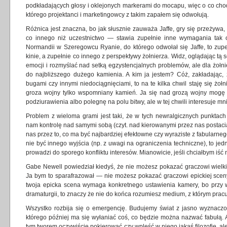
podkładających głosy i oklejonych markerami do mocapu, więc o co chod
którego projektanci i marketingowcy z takim zapałem się odwołują.
Różnica jest znaczna, bo jak słusznie zauważa Jaffe, gry się przeżywa,
co innego niż uczestnictwo — stawia zupełnie inne wymagania tak 
Normandii w Szeregowcu Ryanie, do którego odwołał się Jaffe, to zup
kinie, a zupełnie co innego z perspektywy żołnierza. Widz, oglądając t
emocji i rozmyślać nad setką egzystencjalnych problemów, ale dla żołni
do najbliższego dużego kamienia. A kim ja jestem? Cóż, zakładając, ż
bugami czy innymi niedociągnięciami, to na te kilka chwil staję się żołn
groza wojny tylko wspomniany kamień. Ja się nad grozą wojny mogę z
podziurawienia albo polegnę na polu bitwy, ale w tej chwili interesuje mn
Problem z wieloma grami jest taki, że w tych newralgicznych punktach
nam kontrolę nad samymi sobą (czyt. nad kierowanymi przez nas postac
nas przez to, co ma być najbardziej efektowne czy wyraziste z fabularn
nie być innego wyjścia (np. z uwagi na ograniczenia techniczne), to jedn
prowadzi do sporego konfliktu interesów. Mianowicie, jeśli chciałbym iść 
Gabe Newell powiedział kiedyś, że nie możesz pokazać graczowi wielkiej
Ja bym to sparafrazował — nie możesz pokazać graczowi epickiej sceny i
twoja epicka scena wymaga konkretnego ustawienia kamery, bo przy w
dramaturgii, to znaczy że nie do końca rozumiesz medium, z którym pracu
Wszystko rozbija się o emergencję. Budujemy świat z jasno wyznaczo
którego później ma się wyłaniać coś, co będzie można nazwać fabułą.
tym tworem oczywiście pokierować czy wpleść w niego jakąś filozofię, 