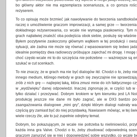
bo główny aktor nie ma egzemplarza scenariusza, a co gorsza rośc
reżyserem.
To co opisuję może brzmieć jak nawoływanie do tworzenia sandboksów,
raczej o umożliwienie graczom improwizacji, a samej grze — tworzenia
dokładnego reżyserowania, co wcale nie wymaga piaskownicy. Tym ni
grach najłatwiej znaleźć oba podejścia obok siebie, posłużę się właśni
Byłem pozytywnie zaskoczony głównym wątkiem w tej produkcji i owsz
sytuacji, ale żadna nie może się równać z wpasowaniem się ledwo jad
idealnie pomiędzy dwa radiowozy próbujące zajechać mi drogę. I mogę s
choć często wcale mi to do szczęścia nie potrzebne — ważniejsze są emo
szukać w cut scenkach.
To nie znaczy, że w grach ma nie być dialogów itd. Chodzi o to, żeby n
innego medium, którego metody w grach się zwyczajnie nie sprawdzają.
zrób z nich grę — najlepiej taką, która zmusi mnie do ich faktycznego cz
w „wydźwięku” danej odpowiedzi. Inaczej zignoruję je, w części lub w 
tylko działać i przeżywać. Dobrym krokiem w tym kierunku jest LA No
produkcję jeszcze nie dane mi było zagrać, ale w DX3 bardzo p
zaangażowania dialogowe „mini gry”, dzięki którym dialogi nabrały wagi
częścią gry zamiast być do niej przystawką. Nawiasem mówiąc, w tej świet
wiele rzeczy źle, ale to już zupełnie odrębny temat.
Dobrym, bo pokazującym, że wcale nie potrzeba tu nieliniowości, przykł
każda inna gra Valve. Chodzi o to, żeby zbudować odpowiednią scene
graczom zanurzyć się w niej i dopowiedzieć sobie wszystko, co wcale 