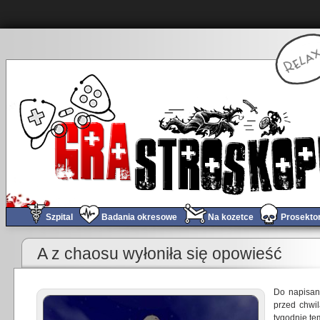
Szpital
Badania okresowe
Na kozetce
Prosekto
«
Planetside2 – „Sky Lance”
A z chaosu wyłoniła się opowieść
Do napisani
przed chwil
tygodnie t