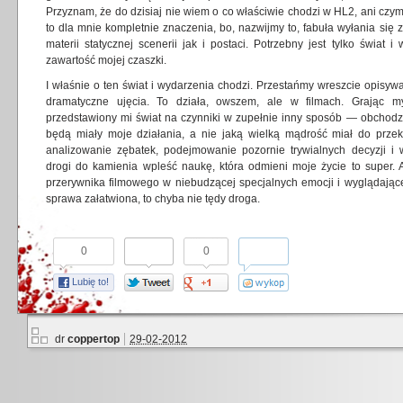
Przyznam, że do dzisiaj nie wiem o co właściwie chodzi w HL2, ani czym
to dla mnie kompletnie znaczenia, bo, nazwijmy to, fabuła wyłania się
materii statycznej scenerii jak i postaci. Potrzebny jest tylko świat 
zawartość mojej czaszki.
I właśnie o ten świat i wydarzenia chodzi. Przestańmy wreszcie opisywa
dramatyczne ujęcia. To działa, owszem, ale w filmach. Grając my
przedstawiony mi świat na czynniki w zupełnie inny sposób — obchodzi 
będą miały moje działania, a nie jaką wielką mądrość miał do przekaz
analizowanie zębatek, podejmowanie pozornie trywialnych decyzji 
drogi do kamienia wpleść naukę, która odmieni moje życie to super. 
przerywnika filmowego w niebudzącej specjalnych emocji i wyglądającej 
sprawa załatwiona, to chyba nie tędy droga.
0
0
Lubię to!
dr
coppertop
29-02-2012