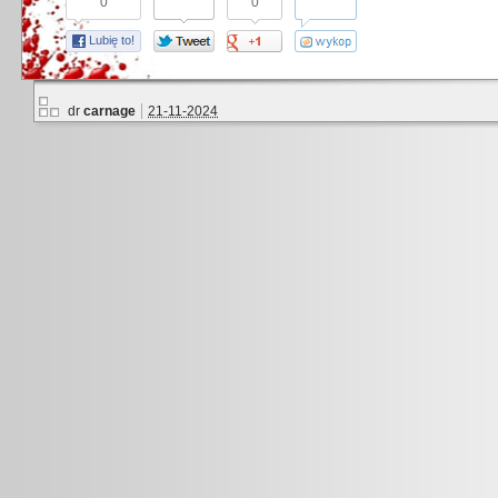
0
0
Lubię to!
dr
carnage
21-11-2024