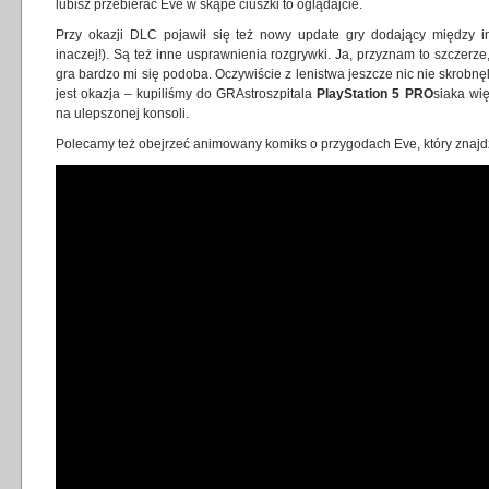
lubisz przebierać Eve w skąpe ciuszki to oglądajcie.
Przy okazji DLC pojawił się też nowy update gry dodający między in
inaczej!). Są też inne usprawnienia rozgrywki. Ja, przyznam to szczer
gra bardzo mi się podoba. Oczywiście z lenistwa jeszcze nic nie skrobnę
jest okazja – kupiliśmy do GRAstroszpitala
PlayStation 5 PRO
siaka wi
na ulepszonej konsoli.
Polecamy też obejrzeć animowany komiks o przygodach Eve, który znajd