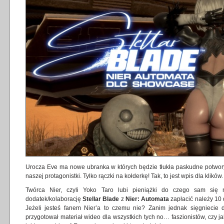
Urocza Eve ma nowe ubranka w których będzie tłukła paskudne potwory.
naszej protagonistki. Tylko rączki na kołderkę! Tak, to jest wpis dla klików.
Twórca Nier, czyli Yoko Taro lubi pieniążki do czego sam się 
dodatek/kolaborację
Stellar Blade
z
Nier: Automata
zapłacić należy 10
Jeżeli jesteś fanem Nier’a to czemu nie? Zanim jednak sięgniecie d
przygotował materiał wideo dla wszystkich tych no… faszionistów, czy jak