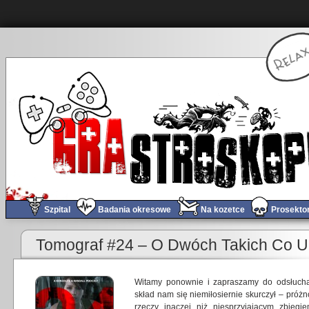
Szpital
Badania okresowe
Na kozetce
Prosekto
«
Obchód tygodnia #187
Tomograf #24 – O Dwóch Takich Co Uk
Witamy ponownie i zapraszamy do odsłucha
skład nam się niemiłosiernie skurczył – pró
rzeczy inaczej niż niesprzyjającym zbiegi