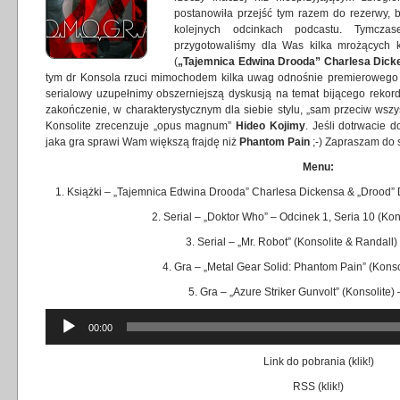
postanowiła przejść tym razem do rezerwy, 
kolejnych odcinkach podcastu. Tymcza
przygotowaliśmy dla Was kilka mrożących k
(
„Tajemnica Edwina Drooda” Charlesa Dick
tym dr Konsola rzuci mimochodem kilka uwag odnośnie premierowego 
serialowy uzupełnimy obszerniejszą dyskusją na temat bijącego rekor
zakończenie, w charakterystycznym dla siebie stylu, „sam przeciw wsz
Konsolite zrecenzuje „opus magnum”
Hideo Kojimy
. Jeśli dotrwacie d
jaka gra sprawi Wam większą frajdę niż
Phantom Pain
;-) Zapraszam do 
Menu:
1. Książki – „Tajemnica Edwina Drooda” Charlesa Dickensa & „Drood”
2. Serial – „Doktor Who” – Odcinek 1, Seria 10 (Kon
3. Serial – „Mr. Robot” (Konsolite & Randall)
4. Gra – „Metal Gear Solid: Phantom Pain” (Konso
5. Gra – „Azure Striker Gunvolt” (Konsolite)
Odtwarzacz
00:00
plików
dźwiękowych
Link do pobrania (
klik!
)
RSS (
klik!
)