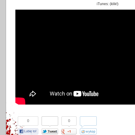
iTunes: (
klik!
)
0
0
Lubię to!