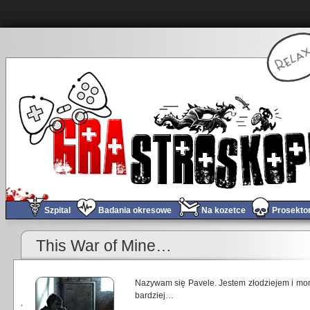
Szpital
Badania okresowe
Na kozetce
Prosekto
This War of Mine…
Nazywam się Pavele. Jestem złodziejem i mor
bardziej…