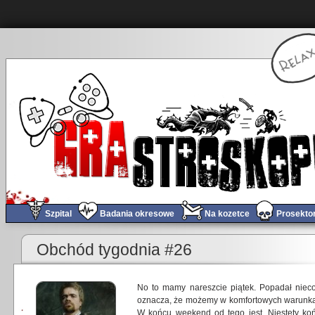
Szpital
Badania okresowe
Na kozetce
Prosekto
Obchód tygodnia #26
No to mamy nareszcie piątek. Popadał nieco
oznacza, że możemy w komfortowych warunkach
W końcu weekend od tego jest. Niestety koń