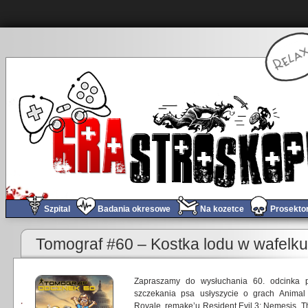
Szpital
Badania okresowe
Na kozetce
Prosekto
Tomograf #60 – Kostka lodu w wafelku
Zapraszamy do wysłuchania 60. odcinka p
szczekania psa usłyszycie o grach Animal
Royale, remake’u Resident Evil 3: Nemesis, T