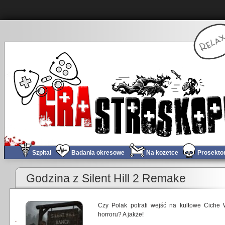
Szpital
Badania okresowe
Na kozetce
Prosekto
Godzina z Silent Hill 2 Remake
Czy Polak potrafi wejść na kultowe Ciche 
horroru? A jakże!